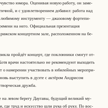
е чув­ство юмора. Оце­ни­вая новую ра­бо­ту, он за­ме­
ч­ной, и с удо­вле­тво­ре­ни­ем до­ба­вил: ра­бо­та над
лю­би­мо­му ин­стру­мен­ту — джа­зо­во­му фор­те­пи­
е­ме­ни на него. Офи­ци­альная пре­зен­та­ция
в риж­ском кон­церт­ном зале, рас­по­ло­жен­ном на бе­
­зик­ла пройдёт кон­церт, где по­клон­ни­ки смо­гут от­
Хотя врачи на­сто­ятельно не ре­ко­мен­ду­ют вы­хо­дить
т о на­ме­ре­нии участ­во­вать в юби­лейных ме­ро­при­
вновь вы­сту­пить в дуэте с ак­тё­ром Ан­дри­сом
 твор­че­ская друж­ба.
на левом бе­ре­гу Да­уга­вы, бу­ду­щий ве­ли­кий му­
нии, где труд и ис­кус­ство шли рука об руку. По вос­