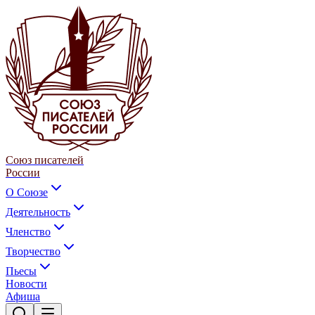
Союз писателей
России
О Союзе
Деятельность
Членство
Творчество
Пьесы
Новости
Афиша