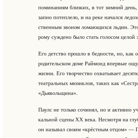
по­ми­на­ни­ям близ­ких, в тот зим­ний день,
зап­но по­теп­ле­ло, и на реке на­чал­ся ле­д
ствен­ным зво­ном ло­ма­ющих­ся льдин. Этот
ро­му суж­де­но было стать го­ло­сом целой
Его дет­ство про­шло в бед­но­сти, но, как о
ро­ди­тельском доме Раймонд впер­вые ощу­т
жизни. Его твор­че­ство охва­ты­ва­ет де­сят
те­ат­ральных мю­зик­лов, таких как «Се
«Дьявольщина».
Паулс не только со­чи­нял, но и ак­тив­но уча
кальной сцены XX века. Несмот­ря на глу­б
он на­зы­вал своим «крёстным отцом» — Паул