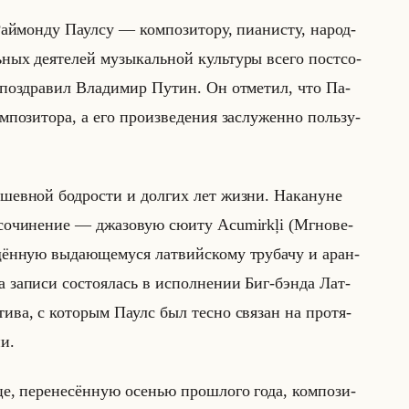
аймон­ду Па­ул­су — ком­по­зи­то­ру, пи­ани­сту, на­род­
ьных де­яте­лей му­зы­кальной культу­ры всего пост­со­
а по­здра­вил Вла­ди­мир Путин. Он от­ме­тил, что Па­
­по­зи­то­ра, а его про­из­ве­де­ния за­слу­жен­но пользу­
ду­шев­ной бод­ро­сти и дол­гих лет жизни. На­ка­нуне
 со­чи­не­ние — джа­зо­вую сюиту Acumirkļi (Мгно­ве­
ён­ную вы­да­юще­му­ся лат­вийско­му тру­ба­чу и аран­
ра за­пи­си со­сто­ялась в ис­пол­не­нии Биг-бэнда Лат­
ти­ва, с ко­то­рым Паулс был тесно свя­зан на про­тя­
ни.
е, пе­ре­не­сён­ную осе­нью про­шло­го года, ком­по­зи­