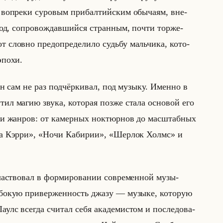
 во­пре­ки су­ро­вым при­бал­тийским обы­ча­ям, вне­
о­ход, со­про­вож­дав­шийся стран­ным, почти тор­же­
 слов­но пред­опре­де­ли­ло судьбу мальчи­ка, ко­то­
 эпохи.
н сам не раз под­чёр­ки­вал, под му­зы­ку. Имен­но в
ил магию звука, ко­то­рая позже стала ос­но­вой его
­ки жан­ров: от ка­мер­ных нок­тюр­нов до мас­штаб­ных
стра Кэрри», «Ночи Кабирии», «Шерлок Холмс» и
ст­во­вал в фор­ми­ро­ва­нии со­вре­мен­ной му­зы­
о­кую при­вер­жен­ность джазу — му­зы­ке, ко­то­рую
с все­гда счи­тал себя ака­де­ми­стом и по­сле­до­ва­