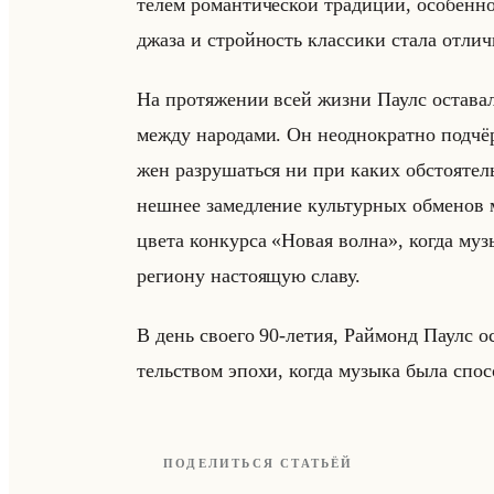
те­лем ро­ман­ти­че­ской тра­ди­ции, осо­бен­н
джаза и стройность клас­си­ки стала от­ли­ч
На про­тя­же­нии всей жизни Паулс оста­вал­с
между на­ро­да­ми. Он неод­но­крат­но под­чё
жен раз­ру­шаться ни при каких об­сто­ятельс
неш­нее за­мед­ле­ние культур­ных об­ме­нов 
цве­та кон­кур­са «Новая волна», когда му­зы
ре­ги­ону на­сто­ящую славу.
В день сво­его 90-летия, Раймонд Паулс оста
тельством эпохи, когда му­зы­ка была спо­со
ПОДЕЛИТЬСЯ СТАТЬЁЙ