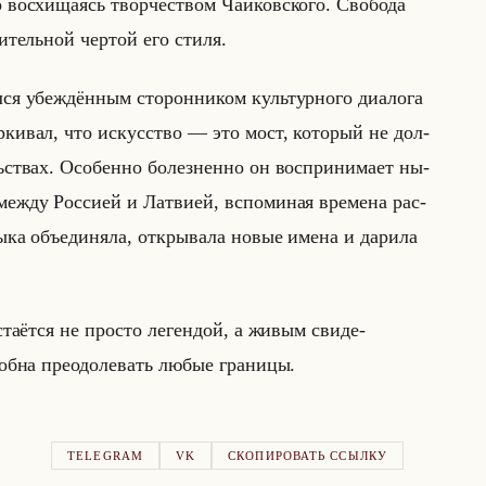
о вос­хи­ща­ясь твор­че­ством Чайков­ско­го. Сво­бо­да
и­тельной чер­той его стиля.
я убеж­дён­ным сто­рон­ни­ком культур­но­го диа­ло­га
р­ки­вал, что ис­кус­ство — это мост, ко­то­рый не дол­
твах. Осо­бен­но бо­лез­нен­но он вос­при­ни­ма­ет ны­
между Рос­си­ей и Лат­ви­ей, вспо­ми­ная вре­ме­на рас­
­ка объеди­ня­ла, от­кры­ва­ла новые имена и да­ри­ла
­ёт­ся не про­сто ле­ген­дой, а живым сви­де­
б­на пре­одо­ле­вать любые гра­ни­цы.
TELEGRAM
VK
СКОПИРОВАТЬ ССЫЛКУ