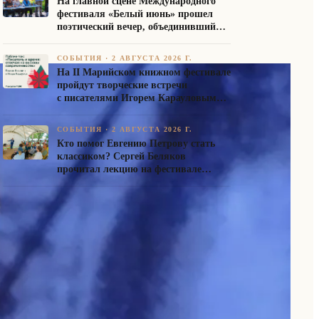
На главной сцене Международного
фестиваля «Белый июнь» прошел
поэтический вечер, объединивший
авторов Союза писателей России
СОБЫТИЯ
·
2 АВГУСТА 2026 Г.
На II Марийском книжном фестивале
пройдут творческие встречи
с писателями Игорем Карауловым
и Платоном Бесединым
СОБЫТИЯ
·
2 АВГУСТА 2026 Г.
Кто помог Евгению Петрову стать
классиком? Сергей Беляков
прочитал лекцию на фестивале
«Белый июнь»