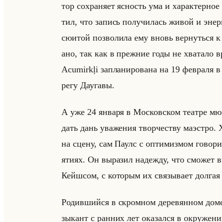
тор со­хра­ня­ет яс­ность ума и ха­рак­тер­но
тил, что за­пись по­лу­чи­лась живой и энер­ги
сю­итой поз­во­ли­ла ему вновь вер­нуться к 
ано, так как в преж­ние годы не хва­та­ло вр
Acumirkļi за­пла­ни­ро­ва­на на 19 фев­ра­ля 
ре­гу Да­уга­вы.
А уже 24 ян­ва­ря в Мос­ков­ском те­ат­ре мю
дать дань ува­же­ния твор­че­ству ма­эст­ро. 
на сцену, сам Паулс с оп­ти­миз­мом го­во­ри
яти­ях. Он вы­ра­зил на­деж­ду, что смо­жет 
Кейш­сом, с ко­то­рым их свя­зы­ва­ет дол­гая
Ро­див­шийся в скром­ном де­ре­вян­ном доме 
зы­кант с ран­них лет ока­зал­ся в окру­же­