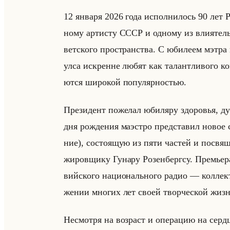
12 ян­ва­ря 2026 года ис­пол­ни­лось 90 лет Р
но­му ар­ти­сту СССР и од­но­му из вли­ятел
вет­ско­го про­стран­ства. С юби­ле­ем мэтр
ул­са ис­кренне любят как та­лант­ли­во­го ком
ют­ся ши­ро­кой по­пу­ляр­но­стью.
Пре­зи­дент по­же­лал юби­ля­ру здо­ро­вья, 
дня рож­де­ния ма­эст­ро пред­ста­вил новое
ние), со­сто­ящую из пяти ча­стей и по­свя­щ
жи­ров­щи­ку Гу­на­ру Ро­зен­берг­су. Пре­мье­
вийско­го на­ци­онально­го радио — кол­лек­
же­нии мно­гих лет своей твор­че­ской жиз
Несмот­ря на воз­раст и опе­ра­цию на серд­ц