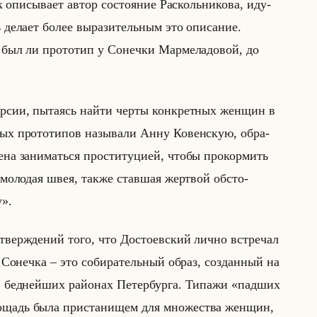
пи­сы­ва­ет автор со­сто­яние Рас­кольни­ко­ва, иду­
 де­ла­ет более вы­ра­зи­тельным это опи­са­ние.
был ли про­то­тип у Со­неч­ки Мар­ме­ла­до­вой, до
е вер­сии, пы­та­ясь найти черты кон­крет­ных жен­щин в
х про­то­ти­пов на­зы­ва­ли Анну Ко­вен­скую, об­ра­
е­на за­ни­маться про­сти­ту­ци­ей, чтобы про­кор­мить
 мо­ло­дая швея, также став­шая жерт­вой об­сто­
у».
­твер­жде­ний того, что До­сто­ев­ский лично встре­чал
о­неч­ка – это со­би­ра­тельный образ, со­здан­ный на
ю в бед­нейших райо­нах Пе­тер­бур­га. Ти­па­жи «падших
щадь была при­ста­ни­щем для мно­же­ства жен­щин,