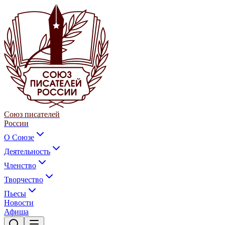
Союз писателей
России
О Союзе
Деятельность
Членство
Творчество
Пьесы
Новости
Афиша