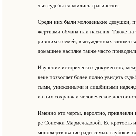
чьи судьбы сло­жи­лись тра­ги­че­ски.
Среди них были мо­ло­денькие де­вуш­ки, при
жерт­ва­ми об­ма­на или на­си­лия. Также н
рив­ших­ся семей, вы­нуж­ден­ных за­ни­матьс
до­маш­нее на­си­лие также часто при­во­ди­ли
Изу­че­ние ис­то­ри­че­ских до­ку­мен­тов, ме­
веке поз­во­ля­ет более полно уви­деть судьб
ты­ми, уни­жен­ны­ми и ли­шён­ны­ми на­деж­д
из них со­хра­ня­ли че­ло­ве­че­ское до­сто­ин­с
Имен­но эти черты, ве­ро­ят­но, при­влек­ли в
ре Со­неч­ки Мар­ме­ла­до­вой. Её кро­тость 
мо­по­жерт­во­ва­ние ради семьи, глу­бо­кая ве