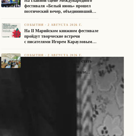
На главной сцене Международного
фестиваля «Белый июнь» прошел
поэтический вечер, объединивший
авторов Союза писателей России
СОБЫТИЯ
·
2 АВГУСТА 2026 Г.
На II Марийском книжном фестивале
пройдут творческие встречи
с писателями Игорем Карауловым
и Платоном Бесединым
СОБЫТИЯ
·
2 АВГУСТА 2026 Г.
Кто помог Евгению Петрову стать
классиком? Сергей Беляков
прочитал лекцию на фестивале
«Белый июнь»