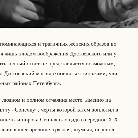
­по­ми­на­ющих­ся и тра­гич­ных жен­ских об­ра­зов во
я лишь пло­дом во­об­ра­же­ния До­сто­ев­ско­го или у
ть точ­ный ответ не пред­став­ля­ет­ся воз­мож­ным,
то До­сто­ев­ский мог вдох­нов­ляться ти­па­жа­ми, уви­
ных райо­нах Пе­тер­бур­га.
, люд­ном и пол­ном от­ча­яния месте. Имен­но на
­тил ту «Сонечку», черты ко­то­рой затем во­пло­тил в
ни­ще­ты и по­ро­ка Сен­ная пло­щадь в се­ре­дине XIX
ал­ки­ва­ющее зре­ли­ще: гряз­ная, шум­ная, пе­ре­пол­