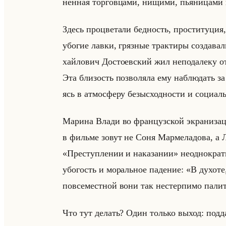
нен­ная тор­гов­ца­ми, ни­щи­ми, пья­ни­ца­ми 
Здесь про­цве­та­ли бед­ность, про­сти­ту­ция
убо­гие лавки, гряз­ные трак­ти­ры со­зда­ва­
хайло­вич До­сто­ев­ский жил непо­да­ле­ку 
Эта бли­зость поз­во­ля­ла ему на­блю­дать 
ясь в ат­мо­сфе­ру безыс­ход­но­сти и со­ци­аль
Ма­ри­на Влади во фран­цуз­ской экра­ни­за­ци
в фильме зовут не Соня Мар­ме­ла­до­ва, а 
«Преступлении и наказании» неод­но­крат­но
убо­гость и мо­ральное па­де­ние: «В духот
повсеместной вони так нестерпимо палит
Что тут делать? Один только выход: подд