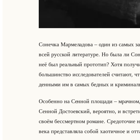
Со­неч­ка Мар­ме­ла­до­ва – один из самых за
всей рус­ской ли­те­ра­ту­ре. Но была ли Сон
неё был ре­альный про­то­тип? Хотя по­лу­чи
большин­ство ис­сле­до­ва­те­лей счи­та­ют, ч
ден­ны­ми им в самых бед­ных и кри­ми­наль
Осо­бен­но на Сен­ной пло­ща­ди – мрач­ном
Сен­ной До­сто­ев­ский, ве­ро­ят­но, и встре
своём бес­смерт­ном ро­мане. Сре­до­то­чие 
века пред­став­ля­ла собой ха­отич­ное и от­т