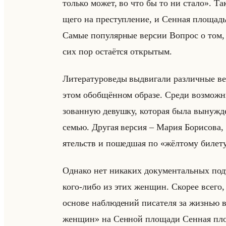
только может, во что бы то ни стало». Так о
ще­го на пре­ступ­ле­ние, и Сен­ная пло­щадь
Самые по­пу­ляр­ные вер­сии Во­прос о том, 
сих пор оста­ёт­ся от­кры­тым.
Ли­те­ра­ту­ро­ве­ды вы­дви­га­ли раз­лич­ны
этом обоб­щён­ном об­ра­зе. Среди воз­мож­ны
зо­ван­ную де­вуш­ку, ко­то­рая была вы­нуж­д
семью. Дру­гая вер­сия – Мария Бо­ри­со­ва,
ятельств и по­шед­шая по «жёлтому билет
Од­на­ко нет ни­ка­ких до­ку­мен­тальных под
кого-либо из этих жен­щин. Ско­рее всего, С
ос­но­ве на­блю­де­ний пи­са­те­ля за жиз­нь
женщин» на Сен­ной пло­ща­ди Сен­ная пло­