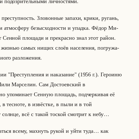
и по­до­зри­тельны­ми лич­но­стя­ми.
, пре­ступ­ность. Зло­вон­ные за­па­хи, крики, ру­гань,
ли ат­мо­сфе­ру безыс­ход­но­сти и упад­ка. Фёдор Ми­
от Сен­ной пло­ща­ди и пре­крас­но знал этот район.
за жиз­нью самых нищих слоёв на­се­ле­ния, по­гру­жа­
но­го раз­ло­же­ния.
и "Пре­ступ­ле­ния и на­ка­за­ние" (1956 г.). Ге­ро­иню
Лили Мар­се­лин. Сам До­сто­ев­ский в
 упо­ми­на­ет Сен­ную пло­щадь, под­чер­ки­вая её
е, в тесноте, в извёстке, в пыли и в той
 солнце, всё с такой тоской смотрит к небу…
аться всему, махнуть рукой и уйти туда… как