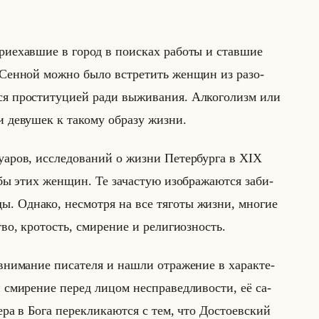
­ехав­шие в город в по­ис­ках ра­бо­ты и став­шие
а Сен­ной можно было встре­тить жен­щин из ра­зо­
я про­сти­ту­ци­ей ради вы­жи­ва­ния. Ал­ко­го­лизм или
 де­ву­шек к та­ко­му об­ра­зу жизни.
му­аров, ис­сле­до­ва­ний о жизни Пе­тер­бур­га в XIX
ы этих жен­щин. Те за­ча­стую изоб­ра­жа­ют­ся за­би­
ы. Од­на­ко, несмот­ря на все тя­го­ты жизни, мно­гие
тво, кро­тость, сми­ре­ние и ре­ли­ги­оз­ность.
ни­ма­ние пи­са­те­ля и нашли от­ра­же­ние в ха­рак­те­
и сми­ре­ние перед лицом неспра­вед­ли­во­сти, её са­
ра в Бога пе­ре­кли­ка­ют­ся с тем, что До­сто­ев­ский