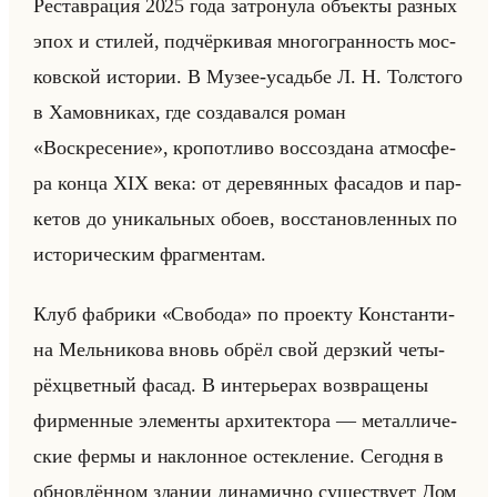
Ре­став­ра­ция 2025 года за­тро­ну­ла объек­ты раз­ных
эпох и сти­лей, под­чёр­ки­вая мно­го­гран­ность мос­
ков­ской ис­то­рии. В Музее-усадьбе Л. Н. Тол­сто­го
в Ха­мов­ни­ках, где со­зда­вал­ся роман
«Воскресение», кро­пот­ли­во вос­со­зда­на ат­мо­сфе­
ра конца XIX века: от де­ре­вян­ных фа­са­дов и пар­
ке­тов до уни­кальных обоев, вос­ста­нов­лен­ных по
ис­то­ри­че­ским фраг­мен­там.
Клуб фаб­ри­ки «Свобода» по про­ек­ту Кон­стан­ти­
на Мельни­ко­ва вновь обрёл свой дерз­кий че­ты­
рёх­цвет­ный фасад. В ин­те­рье­рах воз­вра­ще­ны
фир­мен­ные эле­мен­ты ар­хи­тек­то­ра — ме­тал­ли­че­
ские фермы и на­клон­ное остек­ле­ние. Се­год­ня в
об­нов­лён­ном зда­нии ди­на­мич­но су­ще­ству­ет Дом