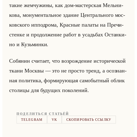
такие жем­чу­жи­ны, как дом-ма­стер­ская Мельни­
ко­ва, мо­ну­мен­тальное зда­ние Цен­трально­го мос­
ков­ско­го ип­по­дро­ма, Крас­ные па­ла­ты на Пре­чи­
стен­ке и про­дол­же­ние работ в усадьбах Остан­ки­
но и Кузьмин­ки.
Со­бя­нин счи­та­ет, что воз­рож­де­ние ис­то­ри­че­ской
ткани Моск­вы — это не про­сто тренд, а осо­знан­
ная по­ли­ти­ка, фор­ми­ру­ющая са­мо­быт­ный облик
сто­ли­цы для бу­ду­щих по­ко­ле­ний.
ПОДЕЛИТЬСЯ СТАТЬЁЙ
TELEGRAM
VK
СКОПИРОВАТЬ ССЫЛКУ