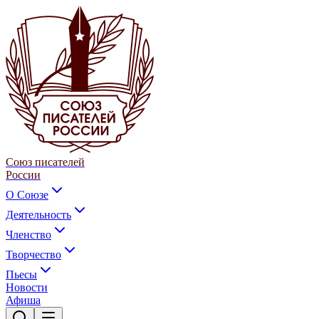
Союз писателей
России
О Союзе
Деятельность
Членство
Творчество
Пьесы
Новости
Афиша