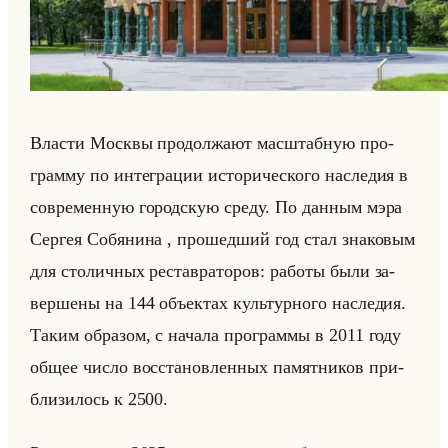
Вла­сти Моск­вы про­дол­жа­ют мас­штаб­ную про­
грам­му по ин­те­гра­ции ис­то­ри­че­ско­го на­сле­дия в
со­вре­мен­ную го­род­скую среду. По дан­ным мэра
Сер­гея Со­бя­ни­на , про­шед­ший год стал зна­ко­вым
для сто­лич­ных ре­став­ра­то­ров: ра­бо­ты были за­
вер­ше­ны на 144 объек­тах культур­но­го на­сле­дия.
Таким об­ра­зом, с на­ча­ла про­грам­мы в 2011 году
общее число вос­ста­нов­лен­ных па­мят­ни­ков при­
бли­зи­лось к 2500.