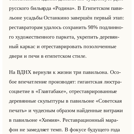
рус­ско­го би­льяр­да «Родина». В Еги­пет­ском па­ви­
льоне усадьбы Остан­ки­но за­вер­шён пер­вый этап:
ре­став­ра­то­рам уда­лось со­хра­нить 98% под­лин­но­
го ху­до­же­ствен­но­го пар­ке­та, укре­пить де­ре­вян­
ный кар­кас и от­ре­ста­ври­ро­вать по­зо­ло­чен­ные
двери и печи в еги­пет­ском стиле.
На ВДНХ вер­ну­ли к жизни три па­ви­льо­на. Осо­
бое впе­чат­ле­ние про­из­во­дят: ги­гант­ская люст­ра-
со­цве­тие в «Главтабаке», от­ре­ста­ври­ро­ван­ные
де­ре­вян­ные скульп­ту­ры в па­ви­льоне «Советская
печать» и чу­дес­ным об­ра­зом найден­ные вит­ра­жи
в па­ви­льоне «Химия». Ре­став­ра­ци­он­ный ма­ра­
фон не за­мед­ля­ет темп. В фо­ку­се бу­ду­ще­го года