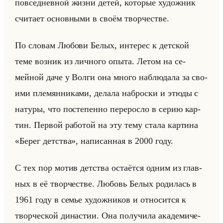
по­все­днев­ной жизни детей, ко­то­рые ху­дож­ник
счи­та­ет ос­нов­ны­ми в своём твор­че­стве.
По сло­вам Лю­бо­ви Белых, ин­те­рес к дет­ской
теме воз­ник из лич­но­го опыта. Летом на се­
мейной даче у Волги она много на­блю­да­ла за сво­
ими пле­мян­ни­ка­ми, де­ла­ла на­брос­ки и этюды с
на­ту­ры, что по­сте­пен­но пе­ре­рос­ло в серию кар­
тин. Пер­вой ра­бо­той на эту тему стала кар­ти­на
«Берег детства», на­пи­сан­ная в 2000 году.
С тех пор мотив дет­ства оста­ёт­ся одним из глав­
ных в её твор­че­стве. Лю­бовь Белых ро­ди­лась в
1961 году в семье ху­дож­ни­ков и от­но­сит­ся к
твор­че­ской ди­на­стии. Она по­лу­чи­ла ака­де­ми­че­