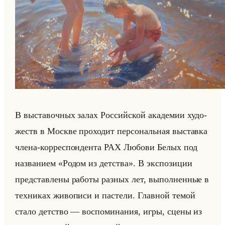
В вы­ста­воч­ных залах Рос­сийской ака­де­мии ху­до­
жеств в Москве про­хо­дит пер­со­нальная вы­став­ка
члена-кор­ре­спон­ден­та РАХ Лю­бо­ви Белых под
на­зва­ни­ем «Родом из детства». В экс­по­зи­ции
пред­став­ле­ны ра­бо­ты раз­ных лет, вы­пол­нен­ные в
тех­ни­ках жи­во­пи­си и па­сте­ли. Глав­ной темой
стало дет­ство — вос­по­ми­на­ния, игры, сцены из