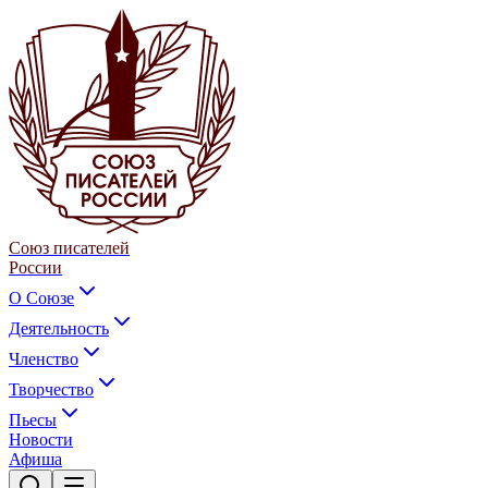
Союз писателей
России
О Союзе
Деятельность
Членство
Творчество
Пьесы
Новости
Афиша