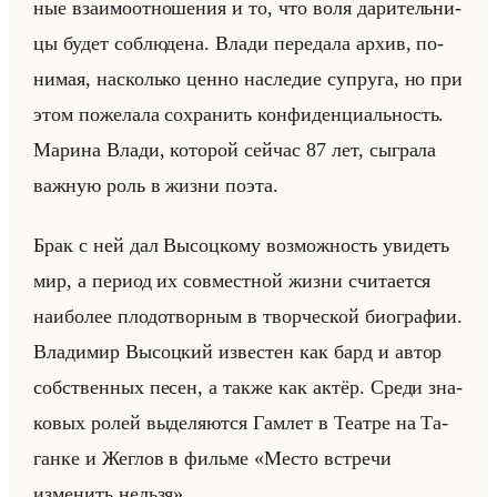
ные вза­имо­от­но­ше­ния и то, что воля да­ри­тельни­
цы будет со­блю­де­на. Влади пе­ре­да­ла архив, по­
ни­мая, на­сколько ценно на­сле­дие су­пру­га, но при
этом по­же­ла­ла со­хра­нить кон­фи­ден­ци­альность.
Ма­ри­на Влади, ко­то­рой сейчас 87 лет, сыг­ра­ла
важ­ную роль в жизни поэта.
Брак с ней дал Вы­соц­ко­му воз­мож­ность уви­деть
мир, а пе­ри­од их сов­мест­ной жизни счи­та­ет­ся
наи­бо­лее пло­до­твор­ным в твор­че­ской био­гра­фии.
Вла­ди­мир Вы­соц­кий из­ве­стен как бард и автор
соб­ствен­ных песен, а также как актёр. Среди зна­
ко­вых ролей вы­де­ля­ют­ся Гам­лет в Те­ат­ре на Та­
ган­ке и Жег­лов в фильме «Место встречи
изменить нельзя».