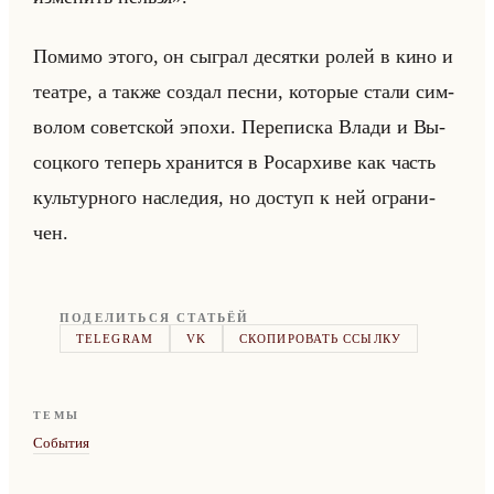
По­ми­мо этого, он сыг­рал де­сят­ки ролей в кино и
те­ат­ре, а также со­здал песни, ко­то­рые стали сим­
во­лом со­вет­ской эпохи. Пе­ре­пис­ка Влади и Вы­
соц­ко­го те­перь хра­нит­ся в Ро­сар­хи­ве как часть
культур­но­го на­сле­дия, но до­ступ к ней огра­ни­
чен.
ПОДЕЛИТЬСЯ СТАТЬЁЙ
TELEGRAM
VK
СКОПИРОВАТЬ ССЫЛКУ
ТЕМЫ
События