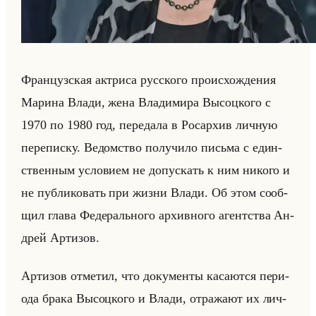
Фран­цуз­ская ак­три­са рус­ско­го про­ис­хож­де­ния
Ма­ри­на Влади, жена Вла­ди­ми­ра Вы­соц­ко­го с
1970 по 1980 год, пе­ре­да­ла в Ро­сар­хив лич­ную
пе­ре­пис­ку. Ве­дом­ство по­лу­чи­ло письма с един­
ствен­ным усло­ви­ем не до­пус­кать к ним ни­ко­го и
не пуб­ли­ко­вать при жизни Влади. Об этом со­об­
щил глава Фе­де­рально­го ар­хив­но­го агент­ства Ан­
дрей Ар­ти­зов.
Ар­ти­зов от­ме­тил, что до­ку­мен­ты ка­са­ют­ся пе­ри­
ода брака Вы­соц­ко­го и Влади, от­ра­жа­ют их лич­