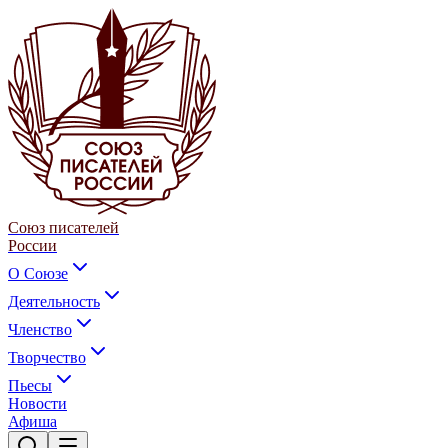
Союз писателей
России
О Союзе
Деятельность
Членство
Творчество
Пьесы
Новости
Афиша