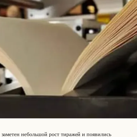
л за­ме­тен небольшой рост ти­ра­жей и по­яви­лись