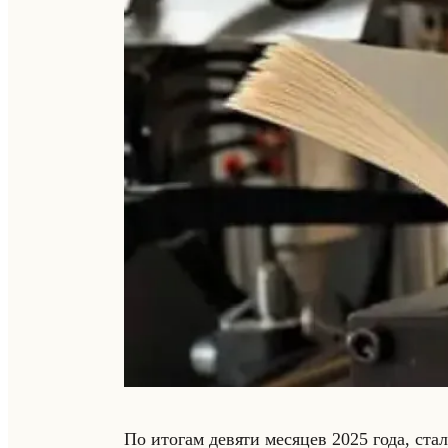
По ито­гам де­вя­ти ме­ся­цев 2025 года, ста