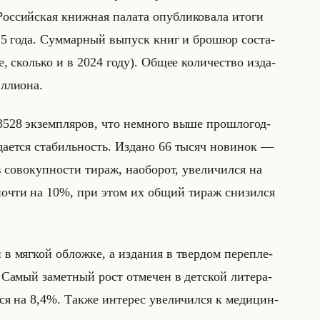
ос­сийская книж­ная па­ла­та опуб­ли­ко­ва­ла итоги
2025 года. Сум­мар­ный вы­пуск книг и бро­шюр со­ста­
, сколько и в 2024 году). Общее ко­ли­че­ство из­да­
л­ли­она.
3528 эк­зем­пля­ров, что немно­го выше про­шло­год­
а­ет­ся ста­бильность. Из­да­но 66 тысяч но­ви­нок —
­во­куп­но­сти тираж, на­обор­от, уве­ли­чил­ся на
­ло почти на 10%, при этом их общий тираж сни­зил­ся
 мяг­кой об­лож­ке, а из­да­ния в твер­дом пе­ре­пле­
Самый за­мет­ный рост от­ме­чен в дет­ской ли­те­ра­
л­ся на 8,4%. Также ин­те­рес уве­ли­чил­ся к ме­ди­цин­