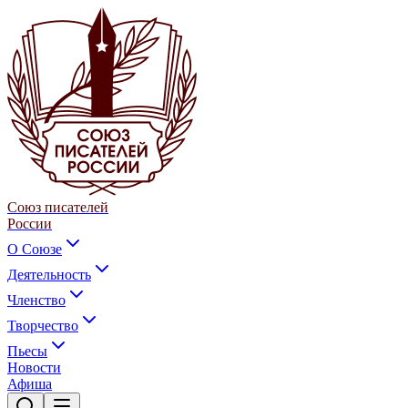
Союз писателей
России
О Союзе
Деятельность
Членство
Творчество
Пьесы
Новости
Афиша