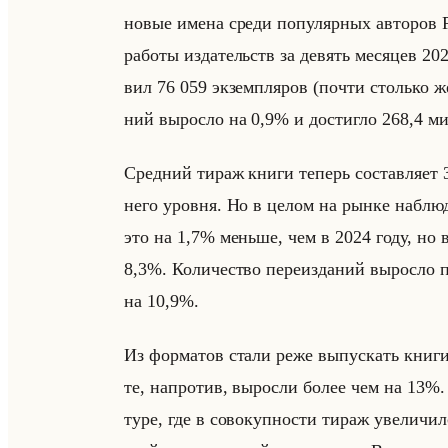
новые имена среди по­пу­ляр­ных ав­то­ров Р
ра­бо­ты из­да­тельств за де­вять ме­ся­цев 
вил 76 059 эк­зем­пля­ров (почти столько же
ний вы­рос­ло на 0,9% и до­стиг­ло 268,4 ми
Сред­ний тираж книги те­перь со­став­ля­ет 
не­го уров­ня. Но в целом на рынке на­блю­д
это на 1,7% меньше, чем в 2024 году, но в со
8,3%. Ко­ли­че­ство пе­ре­из­да­ний вы­рос
на 10,9%.
Из фор­ма­тов стали реже вы­пус­кать книги в
те, на­про­тив, вы­рос­ли более чем на 13%. 
ту­ре, где в со­во­куп­но­сти тираж уве­ли­чи