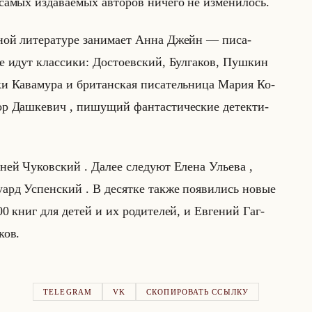
самых из­да­ва­емых ав­то­ров ни­че­го не из­ме­ни­лось.
ной ли­те­ра­ту­ре за­ни­ма­ет Анна Джейн — пи­са­
е идут клас­си­ки: До­сто­ев­ский, Бул­га­ков, Пуш­кин
и Ка­ва­му­ра и бри­тан­ская пи­са­тельни­ца Мария Ко­
р Даш­ке­вич , пи­шу­щий фан­та­сти­че­ские де­тек­ти­
р­ней Чу­ков­ский . Далее сле­ду­ют Елена Улье­ва ,
­ард Успен­ский . В де­сят­ке также по­яви­лись новые
 книг для детей и их ро­ди­те­лей, и Ев­ге­ний Гаг­
­ков.
TELEGRAM
VK
СКОПИРОВАТЬ ССЫЛКУ