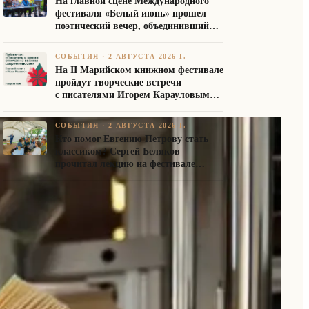
На главной сцене Международного
фестиваля «Белый июнь» прошел
поэтический вечер, объединивший
авторов Союза писателей России
СОБЫТИЯ
·
2 АВГУСТА 2026 Г.
На II Марийском книжном фестивале
пройдут творческие встречи
с писателями Игорем Карауловым
и Платоном Бесединым
СОБЫТИЯ
·
2 АВГУСТА 2026 Г.
Кто помог Евгению Петрову стать
классиком? Сергей Беляков
прочитал лекцию на фестивале
«Белый июнь»