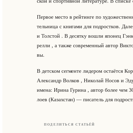
ской и спор­тив­ной ли­те­ра­ту­ре. В спис­ке 
Пер­вое место в рейтин­ге по ху­до­же­ствен­
тельни­ца с кни­га­ми для под­рост­ков. Дале
и Тол­стой . В де­сят­ку вошли япо­нец Гэнк
рел­ли , а также со­вре­мен­ный автор Вик­то
вы.
В дет­ском сег­мен­те ли­де­ром оста­ёт­ся Ко
Алек­сандр Вол­ков , Ни­ко­лай Носов и Эду
имена: Ирина Гу­ри­на , автор более чем 300
ло­ев (Ка­зах­стан) — пи­са­тель для под­рост
ПОДЕЛИТЬСЯ СТАТЬЁЙ