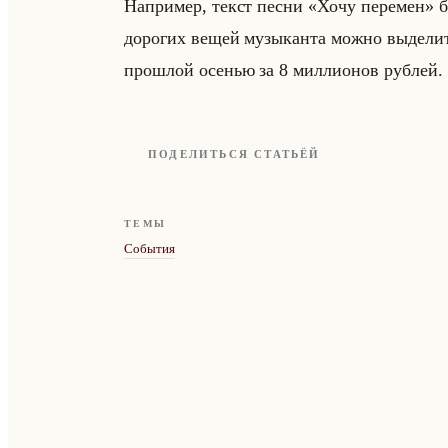
На­при­мер, текст песни «Хочу перемен» бы
до­ро­гих вещей му­зы­кан­та можно вы­де­л
про­шлой осе­нью за 8 мил­ли­онов руб­лей.
ПОДЕЛИТЬСЯ СТАТЬЁЙ
ТЕМЫ
События