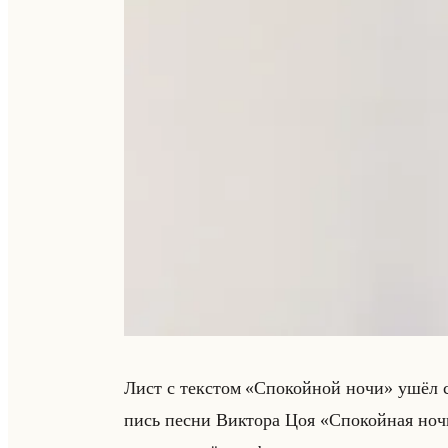
Лист с тек­стом «Спокойной ночи» ушёл с а
пись песни Вик­то­ра Цоя «Спокойная ночь