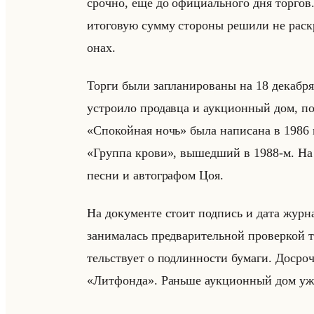
сроч­но, ещё до офи­ци­ально­го дня тор­гов. 
ито­го­вую сумму сто­ро­ны ре­ши­ли не рас
онах.
Торги были за­пла­ни­ро­ва­ны на 18 де­каб­ря,
устро­ило про­дав­ца и аук­ци­он­ный дом, по
«Спокойная ночь» была на­пи­са­на в 1986
«Группа крови», вы­шед­ший в 1988-м. На ау
песни и ав­то­гра­фом Цоя.
На до­ку­мен­те стоит под­пись и дата жур­на
за­ни­ма­лась пред­ва­ри­тельной про­вер­кой 
тельству­ет о под­лин­но­сти бу­ма­ги. До­ср
«Литфонда». Раньше аук­ци­он­ный дом уже п