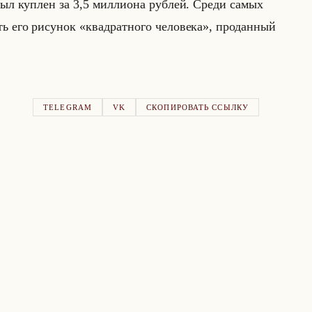
л куп­лен за 3,5 мил­ли­она руб­лей. Среди самых
ить его ри­су­нок «квадратного человека», про­дан­ный
TELEGRAM
VK
СКОПИРОВАТЬ ССЫЛКУ