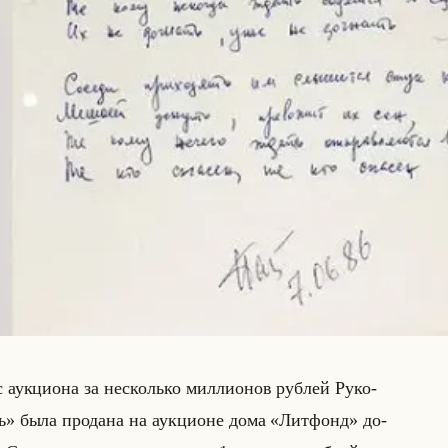
ук­ци­она за несколько мил­ли­онов руб­лей Ру­ко­
» была про­да­на на аук­ци­оне дома «Литфонд» до­