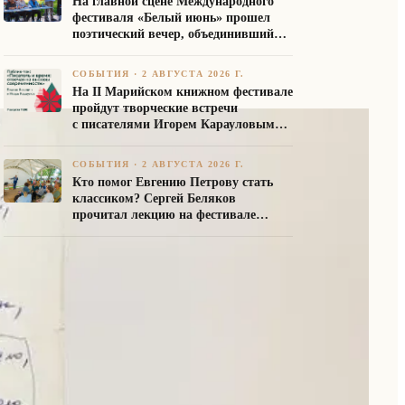
На главной сцене Международного
фестиваля «Белый июнь» прошел
поэтический вечер, объединивший
авторов Союза писателей России
СОБЫТИЯ
·
2 АВГУСТА 2026 Г.
На II Марийском книжном фестивале
пройдут творческие встречи
с писателями Игорем Карауловым
и Платоном Бесединым
СОБЫТИЯ
·
2 АВГУСТА 2026 Г.
Кто помог Евгению Петрову стать
классиком? Сергей Беляков
прочитал лекцию на фестивале
«Белый июнь»