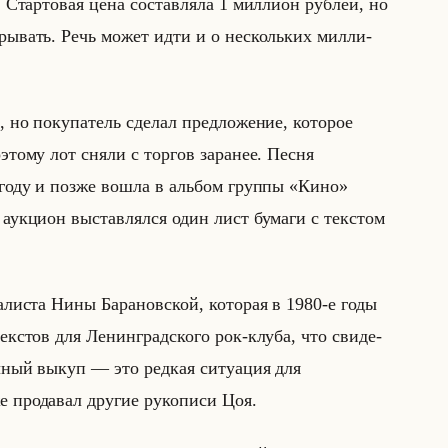
Стар­то­вая цена со­став­ля­ла 1 мил­ли­он руб­лей, но
­кры­вать. Речь может идти и о нескольких мил­ли­
 но по­ку­па­тель сде­лал пред­ло­же­ние, ко­то­рое
­это­му лот сняли с тор­гов за­ра­нее. Песня
 году и позже вошла в альбом груп­пы «Кино»
к­ци­он вы­став­лял­ся один лист бу­ма­ги с тек­стом
­ли­ста Нины Ба­ра­нов­ской, ко­то­рая в 1980-е годы
тек­стов для Ле­нин­град­ско­го рок-клуба, что сви­де­
оч­ный выкуп — это ред­кая си­ту­ация для
ро­да­вал дру­гие ру­ко­пи­си Цоя.