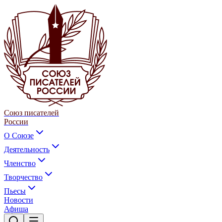
Союз писателей
России
О Союзе
Деятельность
Членство
Творчество
Пьесы
Новости
Афиша