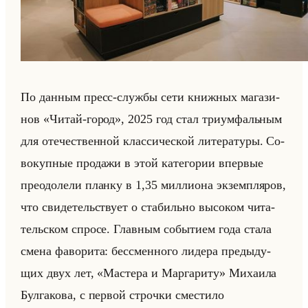
По дан­ным пресс-служ­бы сети книж­ных ма­га­зи­
нов «Читай-город», 2025 год стал три­ум­фальным
для оте­че­ствен­ной клас­си­че­ской ли­те­ра­ту­ры. Со­
во­куп­ные про­да­жи в этой ка­те­го­рии впер­вые
пре­одо­ле­ли план­ку в 1,35 мил­ли­она эк­зем­пля­ров,
что сви­де­тельству­ет о ста­бильно вы­со­ком чи­та­
тельском спро­се. Глав­ным со­бы­ти­ем года стала
смена фа­во­ри­та: бес­смен­но­го ли­де­ра преды­ду­
щих двух лет, «Мастера и Маргариту» Ми­ха­ила
Бул­га­ко­ва, с пер­вой строч­ки сме­сти­ло