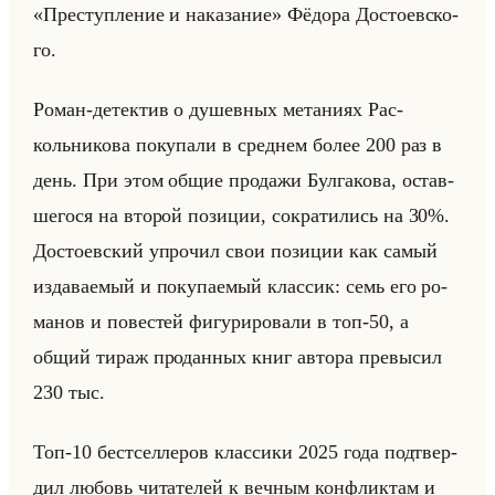
«Преступление и наказание» Фё­до­ра До­сто­ев­ско­
го.
Роман-де­тек­тив о ду­шев­ных ме­та­ни­ях Рас­
кольни­ко­ва по­ку­па­ли в сред­нем более 200 раз в
день. При этом общие про­да­жи Бул­га­ко­ва, остав­
ше­го­ся на вто­рой по­зи­ции, со­кра­ти­лись на 30%.
До­сто­ев­ский упро­чил свои по­зи­ции как самый
из­да­ва­емый и по­ку­па­емый клас­сик: семь его ро­
ма­нов и по­ве­стей фи­гу­ри­ро­ва­ли в топ-50, а
общий тираж про­дан­ных книг ав­то­ра пре­вы­сил
230 тыс.
Топ-10 бест­сел­ле­ров клас­си­ки 2025 года под­твер­
дил лю­бовь чи­та­те­лей к веч­ным кон­флик­там и