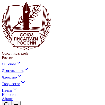
Союз писателей
России
О Союзе
Деятельность
Членство
Творчество
Пьесы
Новости
Афиша