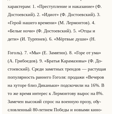
ха­рак­те­рам: 1. «Преступление и наказание» (Ф.
До­сто­ев­ский). 2. «Идиот» (Ф. До­сто­ев­ский). 3.
«Герой нашего времени» (М. Лер­мон­тов). 4.
«Белые ночи» (Ф. До­сто­ев­ский). 5. «Отцы и
дети» (И. Тур­ге­нев). 6. «Мёртвые души» (Н.
Го­голь). 7. «Мы» (Е. За­мя­тин). 8. «Горе от ума»
(А. Гри­бо­едов). 9. «Братья Карамазовы» (Ф. До­
сто­ев­ский). Среди за­мет­ных трен­дов — рас­ту­щая
по­пу­ляр­ность ран­не­го Го­го­ля: про­да­жи «Вечеров
на хуторе близ Диканьки» под­ско­чи­ли на 16%. В
то же время ин­те­рес к Лер­мон­то­ву вырос на 8%.
За­ме­чен вы­со­кий спрос на во­ен­ную прозу, обу­
слов­лен­ный 80-ле­ти­ем По­бе­ды и но­вы­ми ки­но­