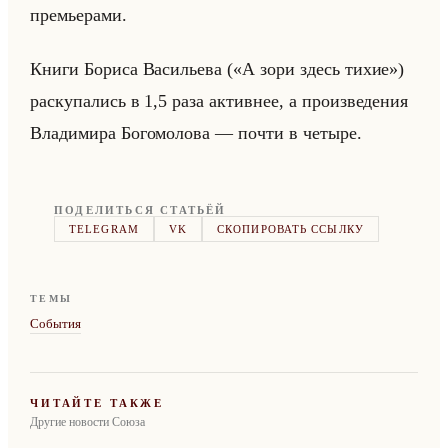
пре­мье­ра­ми.
Книги Бо­ри­са Ва­си­лье­ва («А зори здесь тихие»)
рас­ку­па­лись в 1,5 раза ак­тив­нее, а про­из­ве­де­ния
Вла­ди­ми­ра Бо­го­мо­ло­ва — почти в че­ты­ре.
ПОДЕЛИТЬСЯ СТАТЬЁЙ
TELEGRAM
VK
СКОПИРОВАТЬ ССЫЛКУ
ТЕМЫ
События
ЧИТАЙТЕ ТАКЖЕ
Другие новости Союза