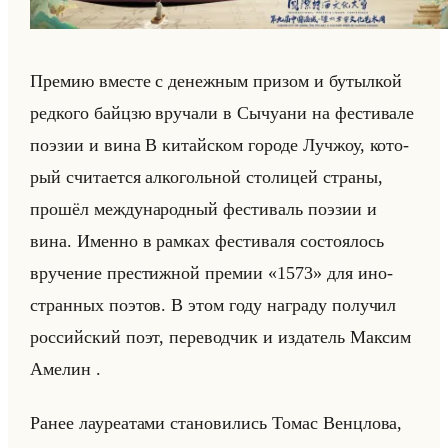
Пре­мию вме­сте с де­неж­ным при­зом и бу­тыл­кой
ред­ко­го байц­зю вру­ча­ли в Сы­чу­ани на фе­сти­ва­ле
по­эзии и вина В ки­тайском го­ро­де Лучжоу, ко­то­
рый счи­та­ет­ся ал­ко­гольной сто­ли­цей стра­ны,
про­шёл меж­ду­на­род­ный фе­сти­валь по­эзии и
вина. Имен­но в рам­ках фе­сти­ва­ля со­сто­ялось
вру­че­ние пре­стиж­ной пре­мии «1573» для ино­
стран­ных по­этов. В этом году на­гра­ду по­лу­чил
рос­сийский поэт, пе­ре­вод­чик и из­да­тель Мак­сим
Аме­лин .
Ранее ла­уре­ата­ми ста­но­ви­лись Томас Венц­ло­ва,