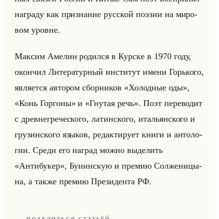
на­гра­ду как при­зна­ние рус­ской по­эзии на ми­ро­
вом уровне.
Мак­сим Аме­лин ро­дил­ся в Кур­ске в 1970 году,
окон­чил Ли­те­ра­тур­ный ин­сти­тут имени Горько­го,
яв­ля­ет­ся ав­то­ром сбор­ни­ков «Холодные оды»,
«Конь Горгоны» и «Гнутая речь». Поэт пе­ре­во­дит
с древ­не­гре­че­ско­го, ла­тин­ско­го, ита­льян­ско­го и
гру­зин­ско­го язы­ков, ре­дак­ти­ру­ет книги и ан­то­ло­
гии. Среди его на­град можно вы­де­лить
«Антибукер», Бу­нин­скую и пре­мию Сол­же­ни­цы­
на, а также пре­мию Пре­зи­ден­та РФ.
ПОДЕЛИТЬСЯ СТАТЬЁЙ