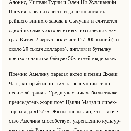
Адо­нис, Иштван Турчи и Элен Ни Хул­ли­анайн .
Пре­мия на­зва­на в честь года ос­но­ва­ния ста­
рейше­го вин­но­го за­во­да в Сы­чу­ани и счи­та­ет­ся
одной из самых ав­то­ри­тет­ных по­эти­че­ских на­
град Китая. Ла­уре­ат по­лу­ча­ет 157 300 юаней (это
около 20 тысяч дол­ла­ров), ди­плом и бу­тыл­ку
креп­ко­го на­пит­ка байц­зю 50-лет­ней вы­держ­ки.
Пре­мию Аме­ли­ну пе­ре­дал актёр и певец Джеки
Чан , ко­то­рый ис­пол­нил на це­ре­мо­нии свою
песню «Страна». Среди участ­ни­ков были также
пред­се­да­тель жюри поэт Цзиди Мацзя и ди­рек­
тор за­во­да «1573». Жюри по­счи­та­ло, что твор­че­
ство Аме­ли­на спо­соб­ству­ет укреп­ле­нию культур­
ных свя­зей Рос­сии и Китая. Сам поэт вос­при­нял