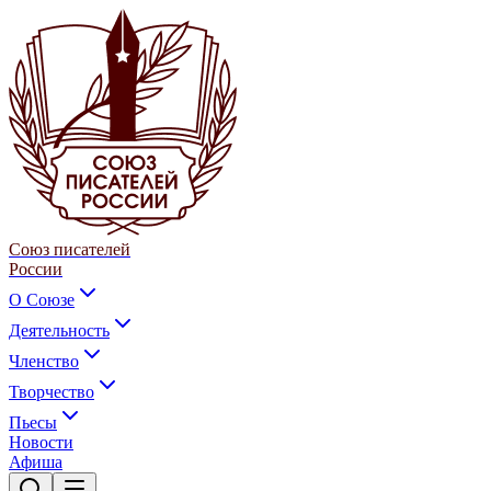
Союз писателей
России
О Союзе
Деятельность
Членство
Творчество
Пьесы
Новости
Афиша