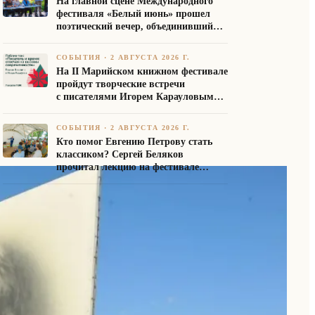
На главной сцене Международного
фестиваля «Белый июнь» прошел
поэтический вечер, объединивший
авторов Союза писателей России
СОБЫТИЯ
·
2 АВГУСТА 2026 Г.
На II Марийском книжном фестивале
пройдут творческие встречи
с писателями Игорем Карауловым
и Платоном Бесединым
СОБЫТИЯ
·
2 АВГУСТА 2026 Г.
Кто помог Евгению Петрову стать
классиком? Сергей Беляков
прочитал лекцию на фестивале
«Белый июнь»