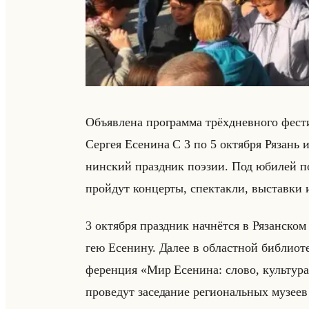
Объяв­ле­на про­грам­ма трёх­днев­но­го фе­ст
Сер­гея Есе­ни­на С 3 по 5 ок­тяб­ря Ря­зань
нин­ский празд­ник по­эзии. Под юби­лей по
пройдут кон­цер­ты, спек­так­ли, вы­став­ки 
3 ок­тяб­ря празд­ник нач­нёт­ся в Ря­зан­ском 
гею Есе­ни­ну. Далее в об­ласт­ной биб­лио­те
фе­рен­ция «Мир Есенина: слово, культура, 
про­ве­дут за­се­да­ние ре­ги­ональных му­зее