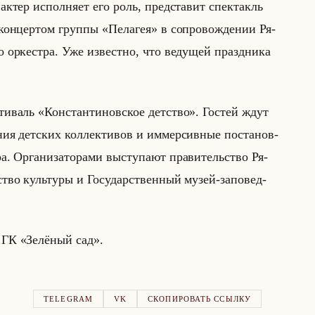
актер ис­пол­ня­ет его роль, пред­ста­вит спек­такль
кон­цер­том груп­пы «Пелагея» в со­про­вож­де­нии Ря­
о­го ор­кест­ра. Уже из­вест­но, что ве­ду­щей празд­ни­ка
е­сти­валь «Константиновское детство». Го­стей ждут
ния дет­ских кол­лек­ти­вов и им­мер­сив­ные по­ста­нов­
ра. Ор­га­ни­за­то­ра­ми вы­сту­па­ют пра­ви­тельство Ря­
­ство культу­ры и Го­су­дар­ствен­ный музей-за­по­вед­
и ГК «Зелёный сад».
TELEGRAM
VK
СКОПИРОВАТЬ ССЫЛКУ