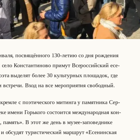
и­ва­ля, по­свя­щён­но­го 130-летию со дня рож­де­ния
 и село Кон­стан­ти­но­во при­мут Все­рос­сийский есе­
эта вы­де­лят более 30 культур­ных пло­ща­док, где
и встре­чи. Вход на все ме­ро­при­ятия сво­бод­ный.
крем­ле с по­эти­че­ско­го ми­тин­га у па­мят­ни­ка Сер­
­ке имени Горько­го со­сто­ит­ся меж­ду­на­род­ная кон­
память». В этот же день в музее-за­по­вед­ни­ке
в и об­су­дят ту­ри­сти­че­ский марш­рут «Есенинская