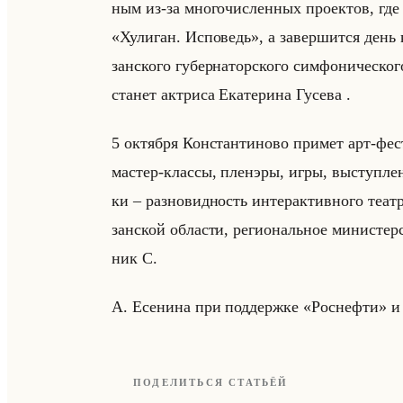
ным из-за мно­го­чис­лен­ных про­ек­тов, где 
«Хулиган. Исповедь», а за­вер­шит­ся день 
зан­ско­го гу­бер­на­тор­ско­го сим­фо­ни­че­ск
ста­нет ак­три­са Ека­те­ри­на Гу­се­ва .
5 ок­тяб­ря Кон­стан­ти­но­во при­мет арт-ф
ма­стер-клас­сы, пле­нэ­ры, игры, вы­ступ­ле­
ки – раз­но­вид­ность ин­тер­ак­тив­но­го те­ат­
зан­ской об­ла­сти, ре­ги­ональное ми­ни­стер
ник С.
А. Есе­ни­на при под­держ­ке «Роснефти» 
ПОДЕЛИТЬСЯ СТАТЬЁЙ