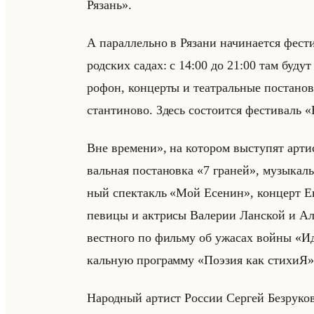
Рязань».
А па­рал­лельно в Ря­за­ни на­чи­на­ет­ся фе
род­ских садах: с 14:00 до 21:00 там будут 
ро­фон, кон­цер­ты и те­ат­ральные по­ста­нов
стан­ти­но­во. Здесь со­сто­ит­ся фе­сти­валь
Вне времени», на ко­то­ром вы­сту­пят ар­ти­с
вальная по­ста­нов­ка «7 граней», му­зы­каль
ный спек­такль «Мой Есенин», кон­церт Ев­
пе­ви­цы и ак­три­сы Ва­ле­рии Лан­ской и Але
вест­но­го по фильму об ужа­сах войны «И
кальную про­грам­му «Поэзия как стихиЯ» с о
На­род­ный ар­тист Рос­сии Сер­гей Без­ру­ко