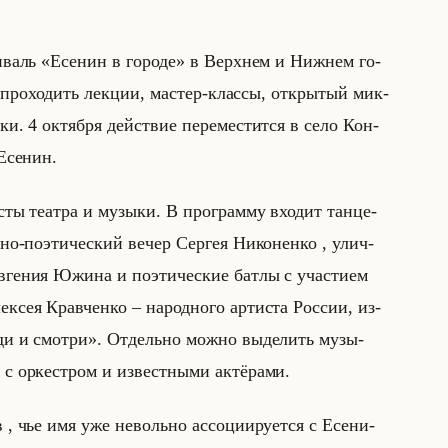
­сти­валь «Есенин в городе» в Верх­нем и Ниж­нем го­
про­хо­дить лек­ции, ма­стер-клас­сы, от­кры­тый мик­
­ки. 4 ок­тяб­ря действие пе­ре­ме­стит­ся в село Кон­
 «Есенин.
ты те­ат­ра и му­зы­ки. В про­грам­му вхо­дит тан­це­
но-по­эти­че­ский вечер Сер­гея Ни­ко­нен­ко , улич­
ге­ния Южина и по­эти­че­ские батлы с уча­сти­ем
к­сея Кра­вчен­ко – на­род­но­го ар­ти­ста Рос­сии, из­
ди и смотри». От­дельно можно вы­де­лить му­зы­
р­кест­ром и из­вест­ны­ми ак­тё­ра­ми.
в , чье имя уже невольно ас­со­ци­иру­ет­ся с Есе­ни­