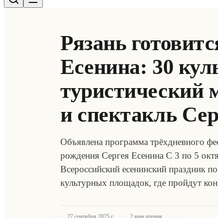
Рязань готовитс
Есенина: 30 ку
туристический 
и спектакль Сер
Объявлена программа трёхдневного фес
рождения Сергея Есенина С 3 по 5 окт
Всероссийский есенинский праздник по
культурных площадок, где пройдут конц
·
27 сентября 2025 г.
2
мин чтения