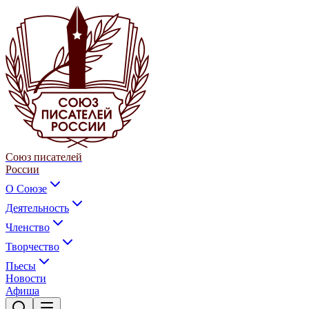
Союз писателей
России
О Союзе
Деятельность
Членство
Творчество
Пьесы
Новости
Афиша