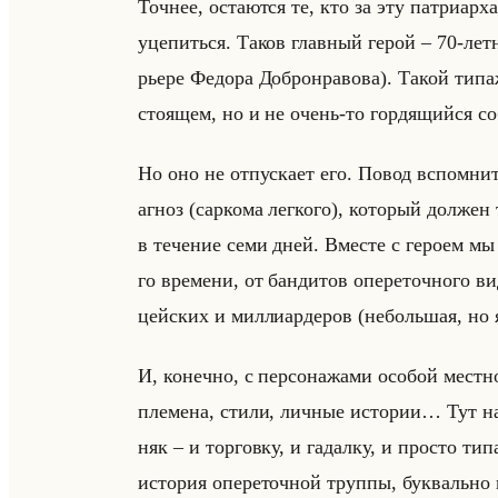
Точ­нее, оста­ют­ся те, кто за эту пат­ри­ар
уце­питься. Таков глав­ный герой – 70-лет­
рье­ре Фе­до­ра Доб­ро­нра­во­ва). Такой типа
сто­ящем, но и не очень-то гор­дя­щийся 
Но оно не от­пус­ка­ет его. Повод вспом­н
агноз (сар­ко­ма лег­ко­го), ко­то­рый дол­же
в те­че­ние семи дней. Вме­сте с ге­ро­ем мы 
го вре­ме­ни, от бан­ди­тов опе­ре­точ­но­го в
цейских и мил­ли­ар­де­ров (небольшая, но 
И, ко­неч­но, с пер­со­на­жа­ми осо­бой мест­
пле­ме­на, стили, лич­ные ис­то­рии… Тут на
няк – и тор­гов­ку, и га­дал­ку, и про­сто 
ис­то­рия опе­ре­точ­ной труп­пы, бук­вально