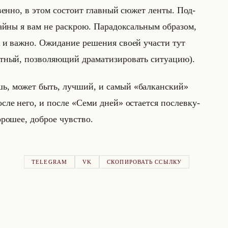
ствен­но, в этом со­сто­ит глав­ный сюжет ленты. Под­
айны я вам не рас­крою. Па­ра­док­сальным об­ра­зом,
ж и важно. Ожи­да­ние ре­ше­ния своей уча­сти тут
­ный, поз­во­ля­ющий дра­ма­ти­зи­ро­вать си­ту­ацию).
ешь, может быть, луч­ший, и самый «балканский»
ле него, и после «Семи дней» оста­ет­ся по­сле­вку­
­ро­шее, доб­рое чув­ство.
TELEGRAM
VK
СКОПИРОВАТЬ ССЫЛКУ