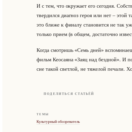
И с тем, что окру­жа­ет его се­год­ня. Соб­
твер­дил­ся ди­агноз героя или нет – этой т
это ближе к фи­на­лу ста­но­вит­ся не так у
только прием (в общем, до­ста­точ­но из­вест
Когда смот­ришь «Семь дней» вспо­ми­на­
фильм Кео­са­яна «Заяц над бездной». И пос
сие такой свет­лой, не тя­же­лой пе­ча­ли. Хо
ПОДЕЛИТЬСЯ СТАТЬЁЙ
ТЕМЫ
Культурный обозреватель