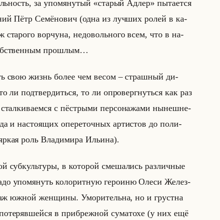
­хальность, за упо­мя­ну­тый «старый Адлер» пы­та­ет­ся
ний Пётр Се­мё­но­вич (одна из луч­ших ролей в ка­
ж ста­ро­го вор­чу­на, недо­вольно­го всем, что в на­
соб­ствен­ным про­шлым…
ить свою жизнь более чем весом – страш­ный ди­
н то ли под­твер­диться, то ли опро­верг­нуться как раз
стал­ки­ва­ем­ся с пёст­ры­ми пер­со­на­жа­ми ны­неш­не­
ида и на­сто­ящих опе­ре­точ­ных ар­ти­стов до по­ли­
яркая роль Вла­ди­ми­ра Ильи­на).
ной суб­культу­ры, в ко­то­рой сме­ша­лись раз­лич­ные
до упо­мя­нуть ко­ло­рит­ную ге­ро­иню Олеси Же­лез­
типаж южной жен­щи­ны. Умо­ри­тельна, но и груст­на
 по­те­ряв­шейся в при­бреж­ной су­ма­то­хе (у них ещё