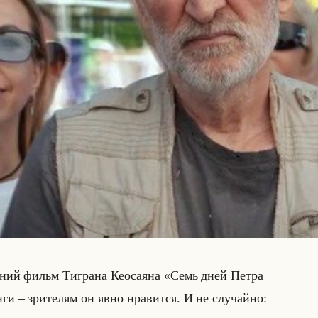
лед­ний фильм Тиг­ра­на Кео­са­яна «Семь дней Петра
 – зри­те­лям он явно нра­вит­ся. И не слу­чайно: