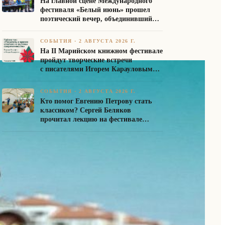
На главной сцене Международного
фестиваля «Белый июнь» прошел
поэтический вечер, объединивший
авторов Союза писателей России
СОБЫТИЯ
·
2 АВГУСТА 2026 Г.
На II Марийском книжном фестивале
пройдут творческие встречи
с писателями Игорем Карауловым
и Платоном Бесединым
СОБЫТИЯ
·
2 АВГУСТА 2026 Г.
Кто помог Евгению Петрову стать
классиком? Сергей Беляков
прочитал лекцию на фестивале
«Белый июнь»