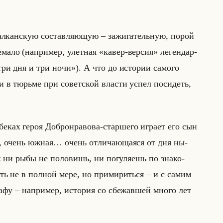
 бал­кан­скую со­став­ля­ющую – за­жи­га­тельную, порой
ма­ло (на­при­мер, улет­ная «кавер-версия» ле­ген­дар­
и дня и три ночи»). А что до ис­то­рии са­мо­го
 и в тюрьме при со­вет­ской вла­сти успел по­си­деть,
бе­ках героя Доб­ро­нра­во­ва-стар­ше­го иг­ра­ет его сын
, очень южная… очень от­ли­ча­юща­яся от дня ны­
к ни рыбы не по­ло­вишь, ни по­гу­ля­ешь по зна­ко­
оть не в пол­ной мере, но при­ми­риться – и с самим
афу – на­при­мер, ис­то­рия со сбе­жав­шей много лет