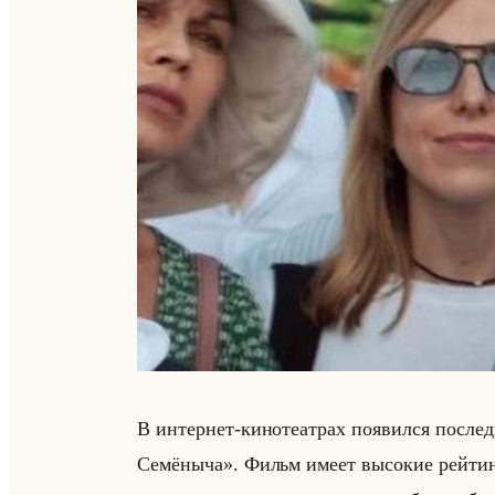
В ин­тер­нет-ки­но­те­ат­рах по­явил­ся по­с
Семёныча». Фильм имеет вы­со­кие рейтин­ги