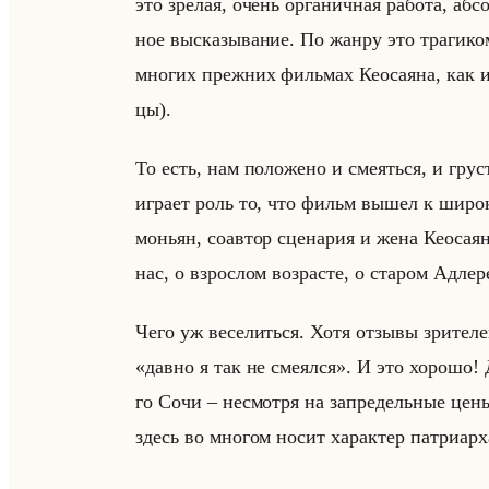
это зре­лая, очень ор­га­нич­ная ра­бо­та, аб­с
ное вы­ска­зы­ва­ние. По жанру это тра­ги­к
мно­гих преж­них фильмах Кео­са­яна, как и
цы).
То есть, нам по­ло­же­но и сме­яться, и гру­
иг­ра­ет роль то, что фильм вышел к ши­ро­ко
мо­ньян, со­ав­тор сце­на­рия и жена Кео­са
нас, о взрослом возрасте, о старом Адле
Чего уж ве­се­литься. Хотя от­зы­вы зри­те­л
«давно я так не смеялся». И это хо­ро­шо! 
го Сочи – несмот­ря на за­пре­дельные цен
здесь во мно­гом носит ха­рак­тер пат­ри­ар