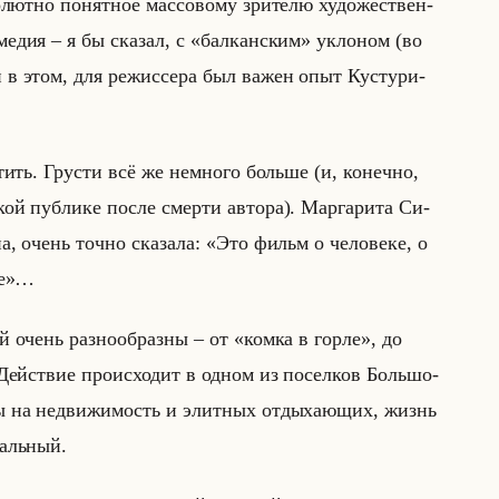
о­лют­но по­нят­ное мас­со­во­му зри­те­лю ху­до­же­ствен­
о­ме­дия – я бы ска­зал, с «балканским» укло­ном (во
 в этом, для ре­жис­се­ра был важен опыт Ку­сту­ри­
стить. Гру­сти всё же немно­го больше (и, ко­неч­но,
й пуб­ли­ке после смер­ти ав­то­ра). Мар­га­ри­та Си­
­яна, очень точно ска­за­ла: «Это фильм о человеке, о
ре»…
ей очень раз­но­об­раз­ны – от «комка в горле», до
Действие про­ис­хо­дит в одном из по­сел­ков Большо­
ы на недви­жи­мость и элит­ных от­ды­ха­ющих, жизнь
­хальный.