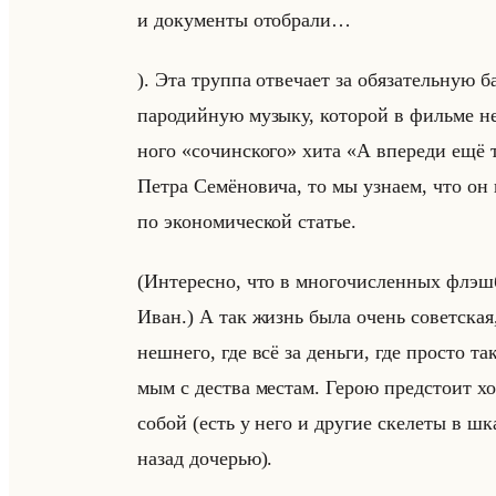
и до­ку­мен­ты ото­бра­ли…
). Эта труп­па от­ве­ча­ет за обя­за­тельную
па­ро­дийную му­зы­ку, ко­то­рой в фильме не
но­го «сочинского» хита «А впереди ещё тр
Петра Се­мё­но­ви­ча, то мы узна­ем, что он
по эко­но­ми­че­ской ста­тье.
(Ин­те­рес­но, что в мно­го­чис­лен­ных фл­эш­
Иван.) А так жизнь была очень со­вет­ская
неш­не­го, где всё за деньги, где про­сто та
мым с де­ства ме­стам. Герою пред­сто­ит х
собой (есть у него и дру­гие ске­ле­ты в шк
назад до­че­рью).