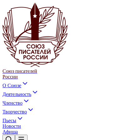
Союз писателей
России
О Союзе
Деятельность
Членство
Творчество
Пьесы
Новости
Афиша