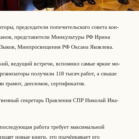
­то­ры, пред­се­да­те­ли по­пе­чи­тельско­го со­ве­та кон­
­ма­нов, пред­ста­ви­те­ли Мин­культу­ры РФ Ирина
Зыков, Мин­про­све­ще­ния РФ Ок­са­на Яко­вле­ва.
­ский, ве­ду­щий встре­чи, вспом­нил самые яркие мо­
­га­ни­за­то­ры по­лу­чи­ли 118 тысяч работ, а свыше
ми гра­мот, ди­пло­мов, сер­ти­фи­ка­тов.
т­ствен­ный сек­ре­тарь Прав­ле­ния СПР Ни­ко­лай Ива­
 последующая работа требует максимальной
ходят новые книги, это подчёркивает его