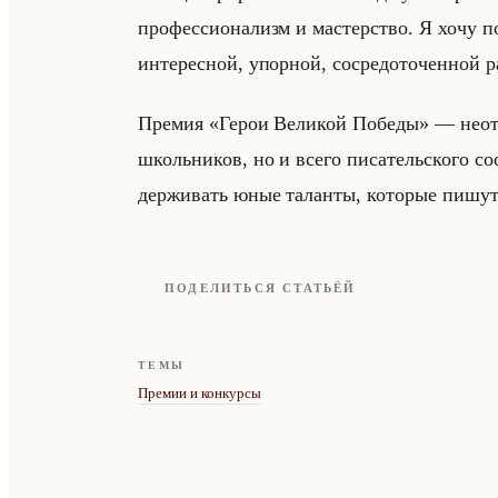
профессионализм и мастерство. Я хочу п
интересной, упорной, сосредоточенной р
Пре­мия «Герои Великой Победы» — неотъе
школьни­ков, но и всего пи­са­тельско­го со­о
дер­жи­вать юные та­лан­ты, ко­то­рые пишут
ПОДЕЛИТЬСЯ СТАТЬЁЙ
ТЕМЫ
Премии и конкурсы