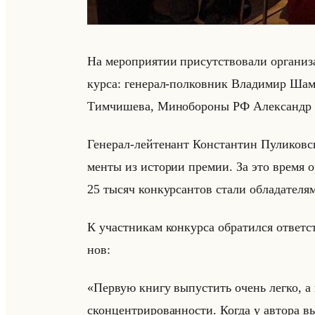
На ме­ро­при­ятии при­сут­ство­ва­ли ор­га­ни­за
кур­са: ге­не­рал-пол­ков­ник Вла­ди­мир Ша
Тимчи­ше­ва, Ми­но­бо­ро­ны РФ Алек­сандр 
Ге­не­рал-лейте­нант Кон­стан­тин Пу­ли­ков
мен­ты из ис­то­рии пре­мии. За это время ор
25 тысяч кон­кур­сан­тов стали об­ла­да­те­ля­
К участ­ни­кам кон­кур­са об­ра­тил­ся от­ве
нов:
«Первую книгу выпустить очень легко, а
сконцентрированности. Когда у автора вы