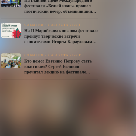
На главной сцене Международного
фестиваля «Белый июнь» прошел
поэтический вечер, объединивший
авторов Союза писателей России
СОБЫТИЯ
·
2 АВГУСТА 2026 Г.
На II Марийском книжном фестивале
пройдут творческие встречи
с писателями Игорем Карауловым
и Платоном Бесединым
СОБЫТИЯ
·
2 АВГУСТА 2026 Г.
Кто помог Евгению Петрову стать
классиком? Сергей Беляков
прочитал лекцию на фестивале
«Белый июнь»