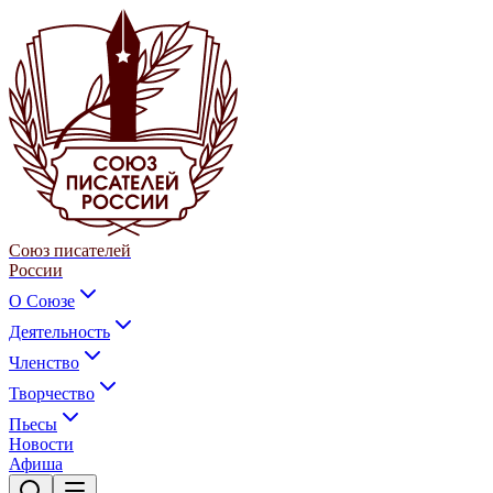
Союз писателей
России
О Союзе
Деятельность
Членство
Творчество
Пьесы
Новости
Афиша