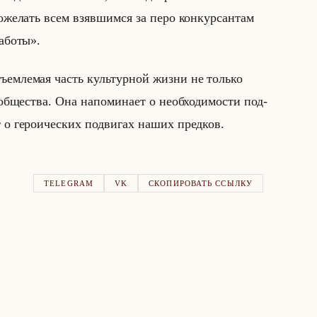
ожелать всем взявшимся за перо конкурсантам
аботы».
м­ле­мая часть культур­ной жизни не только
б­ще­ства. Она на­по­ми­на­ет о необ­хо­ди­мо­сти под­
 о ге­ро­иче­ских по­дви­гах наших пред­ков.
TELEGRAM
VK
СКОПИРОВАТЬ ССЫЛКУ