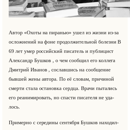
Автор «Охоты на пиранью» ушел из жизни из-за
ослож­не­ний на фоне про­дол­жи­тельной бо­лез­ни В
69 лет умер рос­сийский пи­са­тель и пуб­ли­цист
Алек­сандр Буш­ков , о чем со­об­щил его кол­ле­га
Дмит­рий Ива­нов , со­слав­шись на со­об­ще­ние
быв­шей жены ав­то­ра. По её сло­вам, при­чи­ной
смер­ти стала оста­нов­ка серд­ца. Врачи пы­та­лись
его ре­ани­ми­ро­вать, но спа­сти пи­са­те­ля не уда­
лось.
При­мер­но с се­ре­ди­ны сен­тяб­ря Буш­ков на­хо­дил­