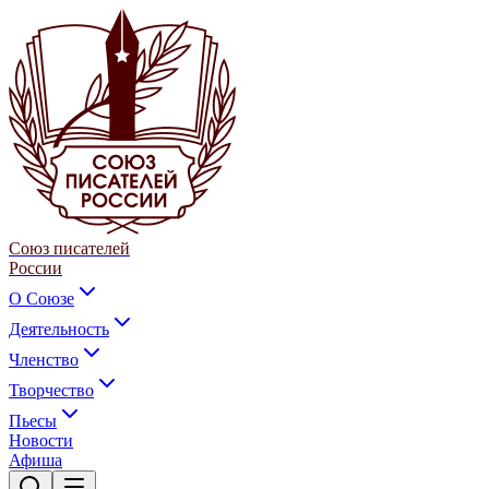
Союз писателей
России
О Союзе
Деятельность
Членство
Творчество
Пьесы
Новости
Афиша