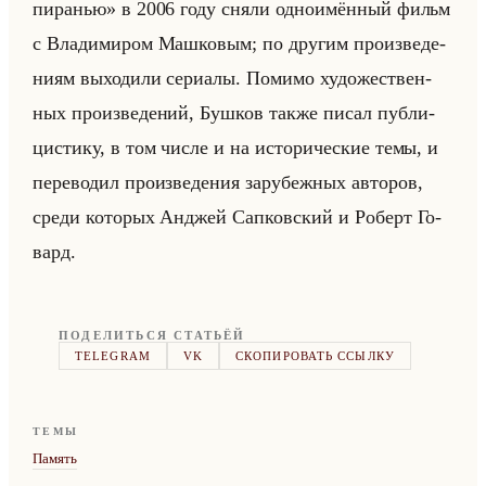
пиранью» в 2006 году сняли од­но­имён­ный фильм
с Вла­ди­ми­ром Маш­ко­вым; по дру­гим про­из­ве­де­
ни­ям вы­хо­ди­ли се­ри­алы. По­ми­мо ху­до­же­ствен­
ных про­из­ве­де­ний, Буш­ков также писал пуб­ли­
ци­сти­ку, в том числе и на ис­то­ри­че­ские темы, и
пе­ре­во­дил про­из­ве­де­ния за­ру­беж­ных ав­то­ров,
среди ко­то­рых Ан­джей Сап­ков­ский и Ро­берт Го­
вард.
ПОДЕЛИТЬСЯ СТАТЬЁЙ
TELEGRAM
VK
СКОПИРОВАТЬ ССЫЛКУ
ТЕМЫ
Память