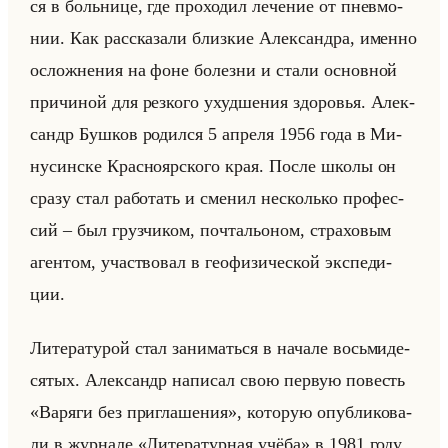
ся в больни­це, где про­хо­дил ле­че­ние от пнев­мо­
нии. Как рас­ска­за­ли близ­кие Алек­сандра, имен­но
ослож­не­ния на фоне бо­лез­ни и стали ос­нов­ной
при­чи­ной для рез­ко­го ухуд­ше­ния здо­ро­вья. Алек­
сандр Буш­ков ро­дил­ся 5 ап­ре­ля 1956 года в Ми­
ну­син­ске Крас­но­яр­ско­го края. После школы он
сразу стал ра­бо­тать и сме­нил несколько про­фес­
сий – был груз­чи­ком, поч­та­льо­ном, стра­хо­вым
аген­том, участ­во­вал в гео­фи­зи­че­ской экс­пе­ди­
ции.
Ли­те­ра­ту­рой стал за­ни­маться в на­ча­ле восьми­де­
ся­тых. Алек­сандр на­пи­сал свою первую по­весть
«Варяги без приглашения», ко­то­рую опуб­ли­ко­ва­
ли в жур­на­ле «Литературная учёба» в 1981 году,