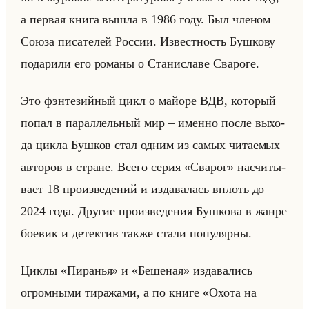
а пер­вая книга вышла в 1986 году. Был чле­ном
Союза пи­са­те­лей Рос­сии. Из­вест­ность Буш­ко­ву
по­да­ри­ли его ро­ма­ны о Ста­ни­сла­ве Сва­ро­ге.
Это фэн­те­зийный цикл о майо­ре ВДВ, ко­то­рый
попал в па­рал­лельный мир – имен­но после вы­хо­
да цикла Буш­ков стал одним из самых чи­та­емых
ав­то­ров в стране. Всего серия «Сварог» на­счи­ты­
ва­ет 18 про­из­ве­де­ний и из­да­ва­лась вплоть до
2024 года. Дру­гие про­из­ве­де­ния Буш­ко­ва в жанре
бо­евик и де­тек­тив также стали по­пу­ляр­ны.
Циклы «Пиранья» и «Бешеная» из­да­ва­лись
огром­ны­ми ти­ра­жа­ми, а по книге «Охота на