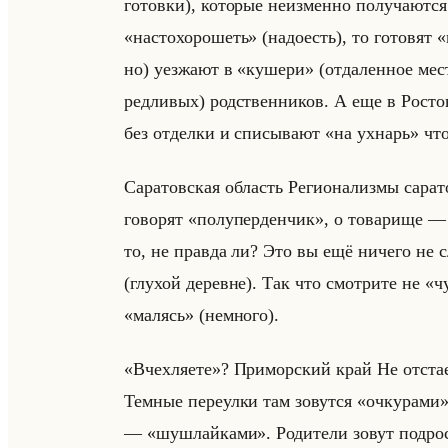
го­тов­ки), ко­то­рые неиз­мен­но по­лу­ча­ют
«настохорошеть» (на­до­есть), то го­то­вя
но) уез­жа­ют в «кушери» (от­да­лен­ное ме
ред­ли­вых) род­ствен­ни­ков. А еще в Ро­ст
без от­дел­ки и спи­сы­ва­ют «на ухнарь» что-
Са­ра­тов­ская об­ласть Ре­ги­она­лиз­мы са­р
го­во­рят «полуперденчик», о то­ва­ри­ще ––
то, не прав­да ли? Это вы ещё ни­че­го не
(глу­хой де­ревне). Так что смот­ри­те не «
«малясь» (немно­го).
«Вчехляете»? При­мор­ский край Не от­ста­ет
Тем­ные пе­ре­ул­ки там зо­вут­ся «очкурами
–– «шушлайками». Ро­ди­те­ли зовут под­рос