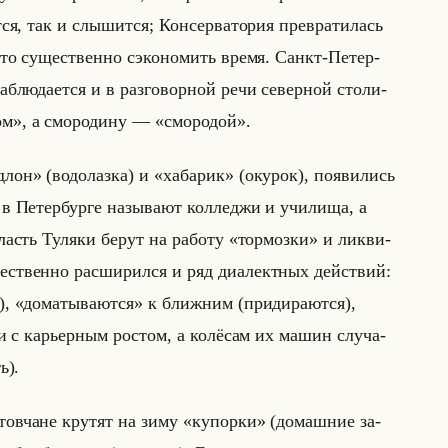
ся, так и слы­шит­ся; Кон­сер­ва­то­рия пре­вра­ти­лась
у-то су­ще­ствен­но сэко­но­мить время. Санкт-Пе­тер­
­блю­да­ет­ся и в раз­го­вор­ной речи се­вер­ной сто­ли­
», а смо­ро­ди­ну –– «смородой».
лон» (во­до­лаз­ка) и «хабарик» (оку­рок), по­яви­лись
 Пе­тер­бур­ге на­зы­ва­ют кол­ле­джи и учи­ли­ща, а
асть Ту­ля­ки берут на ра­бо­ту «тормозки» и лик­ви­
е­ствен­но рас­ши­рил­ся и ряд диа­лект­ных действий:
), «доматываются» к ближ­ним (при­ди­ра­ют­ся),
 с ка­рьер­ным ро­стом, а ко­лё­сам их машин слу­ча­
ь).
­стов­чане кру­тят на зиму «купорки» (до­маш­ние за­