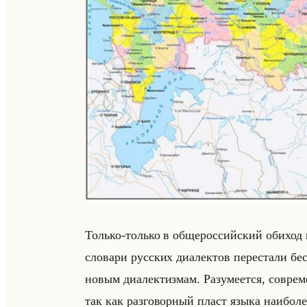
Только-только в об­ще­рос­сийский оби­хо
сло­ва­ри рус­ских диа­лек­тов пе­ре­ста­ли б
новым диа­лек­тиз­мам. Ра­зу­ме­ет­ся, со­вре­м
так как раз­го­вор­ный пласт языка наи­бо­л