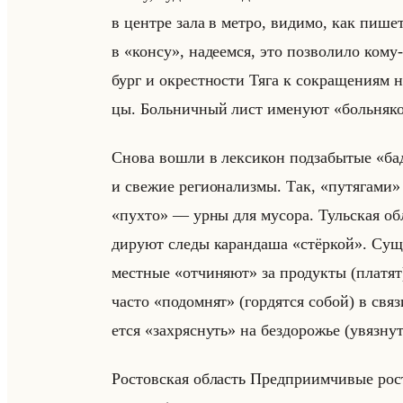
в цен­тре зала в метро, ви­ди­мо, как пи­шет­
в «консу», на­де­ем­ся, это поз­во­ли­ло ком
бург и окрест­но­сти Тяга к со­кра­ще­ни­ям на
цы. Больнич­ный лист име­ну­ют «больняком
Снова вошли в лек­си­кон под­за­бы­тые «бад
и све­жие ре­ги­она­лиз­мы. Так, «путягами» в
«пухто» –– урны для му­со­ра. Тульская об­л
ди­ру­ют следы ка­ран­да­ша «стёркой». Су­щ
мест­ные «отчиняют» за про­дук­ты (пла­тят
часто «подомнят» (гор­дят­ся собой) в связи
ет­ся «захряснуть» на без­до­ро­жье (увяз­нут
Ро­стов­ская об­ласть Пред­при­им­чи­вые ро