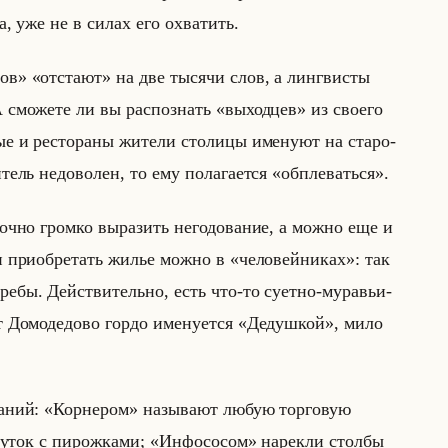
­ва, уже не в силах его охва­тить.
» «отстают» на две ты­ся­чи слов, а линг­ви­сты
. А смо­же­те ли вы рас­по­знать «выходцев» из сво­его
 и ре­сто­ра­ны жи­те­ли сто­ли­цы име­ну­ют на ста­ро­
ель недо­во­лен, то ему по­ла­га­ет­ся «обплеваться».
точ­но гром­ко вы­ра­зить него­до­ва­ние, а можно еще и
ь и при­об­ре­тать жилье можно в «человейниках»: так
кре­бы. Действи­тельно, есть что-то су­ет­но-му­ра­вьи­
 До­мо­де­до­во гордо име­ну­ет­ся «Дедушкой», мило
­ва­ний: «Корнером» на­зы­ва­ют любую тор­го­вую
­ку­ток с пи­рож­ка­ми; «Инфососом» на­рек­ли стол­бы