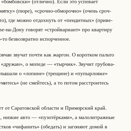
­ся «бомбовски» (от­лич­но). Если это успе­ва­ет
т «мятку» (пюре), «срочно-обморочно» (очень сроч­
сто), где можно от­дох­нуть от «пендитных» (при­ве­
о­ве-на-Дону го­во­рят «стройвариант» про квар­ти­ру
то без­воз­врат­но ис­пор­чен­ное.
а­тов­чан зву­чат почти как жар­гон. О ко­рот­ком пальто
 «дружан», о мо­пе­де –– «тырчик». Зву­чит гру­бо­ва­
 слы­ша­ли о «лопине» (тре­щине) и «пупырловке»
чумитесь» (не смейтесь), а то потом рас­стро­итесь
 от Са­ра­тов­ской об­ла­сти и При­мор­ский край.
», низ­кие авто –– «пузотёрками», а ма­ло­лит­раж­ные
т­ков «чифанить» (обе­дать) и за­го­ня­ют домой в