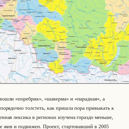
д вошли «поребрик», «шаверма» и «парадная», а
ес­по­ря­доч­но тол­стеть, как при­шла пора при­вы­кать к
ен­ная лек­си­ка в ре­ги­онах изу­че­на го­раз­до меньше,
ее жив и по­дви­жен. Про­ект, стар­то­вав­ший в 2005