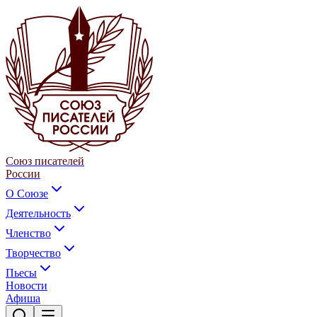
Союз писателей
России
О Союзе
Деятельность
Членство
Творчество
Пьесы
Новости
Афиша