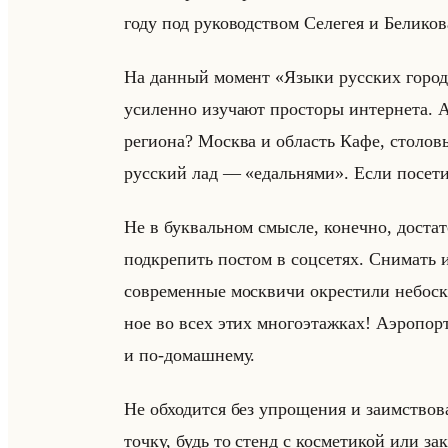
году под ру­ко­вод­ством Се­ле­гея и Бе­ли­ко
На дан­ный мо­мент «Языки русских городов
уси­лен­но изу­ча­ют про­сто­ры ин­тер­не­та
ре­ги­она? Москва и об­ласть Кафе, сто­ло­вые
рус­ский лад –– «едальнями». Если по­се­ти­т
Не в бук­вальном смыс­ле, ко­неч­но, до­ста­
под­кре­пить по­стом в соц­се­тях. Сни­мат
со­вре­мен­ные моск­ви­чи окре­сти­ли небо­с
ное во всех этих мно­го­этаж­ках! Аэро­порт
и по-до­маш­не­му.
Не об­хо­дит­ся без упро­ще­ния и за­им­ство
точку, будь то стенд с кос­ме­ти­кой или за