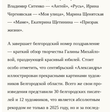
Вла­ди­мир Си­тен­ко — «Антей», «Русь», Ирина
Черг­няв­ская — «Моя улица», Ма­ри­на Ще­нят­ская
— «Маме», Ека­те­ри­на Ще­ти­ни­на — «Призрак
жизни».
А за­вер­ша­ет бел­го­род­ский номер по­здрав­ле­ние
— крат­кий обзор твор­че­ства Га­ли­ны Ми­хайло­
вой, празд­ну­ющей кра­си­вый юби­лей. Стоит
особо от­ме­тить, что сен­тябрьский «Александръ»
ил­лю­стри­ро­ван пре­крас­ны­ми кар­ти­на­ми ху­дож­
ни­ков Бел­го­род­ской об­ла­сти. Всего же свои про­
из­ве­де­ния пред­ста­ви­ли 30 бел­го­род­ских пи­са­те­
лей и 12 ху­дож­ни­ков, что яв­ля­ет­ся аб­со­лют­ным
ре­кор­дом не только в 2025 году, но и за по­след­