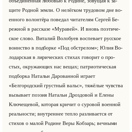
объеди­нён­ная лю­бо­вью к Ро­дине, зо­ву­щая к за­
щи­те Род­ной земли. О нелёг­ком тру­до­вом дне во­
ен­но­го во­лон­тё­ра по­ве­дал чи­та­те­лям Сер­гей Бе­
реж­ной в рас­ска­зе «Муравей». И вновь по­эти­че­
ское слово. Ви­та­лий Во­ло­бу­ев вос­пе­ва­ет рус­ское
во­ин­ство в под­бор­ке «Под обстрелом»; Юлия Во­
ло­дар­ская в ли­ри­че­ских сти­хах го­во­рит о про­
стых, окру­жа­ющих нас вещах; пат­ри­оти­че­ская
под­бор­ка На­та­льи Да­ро­ван­ной иг­ра­ет
«Белгородский грустный вальс», тя­жё­лые чув­ства
вы­зы­ва­ет по­эзия На­та­льи Дроз­до­вой и Елены
Клю­че­ще­вой, ко­то­рая кри­чит о су­ро­вой во­ен­ной
ре­ально­сти; внут­рен­нее тепло раз­ли­ва­ет­ся от
сти­хов о малой Ро­дине Веры Коб­зарь; веч­ны­ми