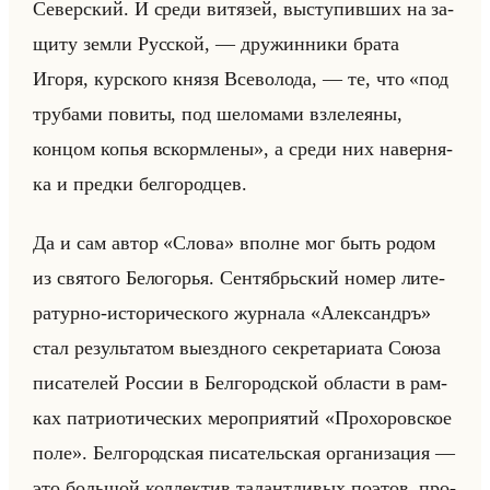
Се­вер­ский. И среди ви­тя­зей, вы­сту­пив­ших на за­
щи­ту земли Рус­ской, — дру­жин­ни­ки брата
Игоря, кур­ско­го князя Все­во­ло­да, — те, что «под
трубами повиты, под шеломами взлелеяны,
концом копья вскормлены», а среди них на­вер­ня­
ка и пред­ки бел­го­род­цев.
Да и сам автор «Слова» вполне мог быть родом
из свя­то­го Бе­ло­го­рья. Сен­тябрьский номер ли­те­
ра­тур­но-ис­то­ри­че­ско­го жур­на­ла «Александръ»
стал ре­зульта­том вы­езд­но­го сек­ре­та­ри­ата Союза
пи­са­те­лей Рос­сии в Бел­го­род­ской об­ла­сти в рам­
ках пат­ри­оти­че­ских ме­ро­при­ятий «Прохоровское
поле». Бел­го­род­ская пи­са­тельская ор­га­ни­за­ция —
это большой кол­лек­тив та­лант­ли­вых по­этов, про­