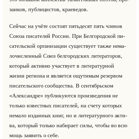
за­иков, пуб­ли­ци­стов, кра­еве­дов.
Сейчас на учёте со­сто­ят пятьде­сят пять чле­нов
Союза пи­са­те­лей Рос­сии. При Бел­го­род­ской пи­
са­тельской ор­га­ни­за­ции су­ще­ству­ет также нема­
ло­чис­лен­ный Союз бел­го­род­ских ли­те­ра­то­ров,
ко­то­рый ак­тив­но участ­ву­ет в ли­те­ра­тур­ной
жизни ре­ги­она и яв­ля­ет­ся ощу­ти­мым ре­зер­вом
пи­са­тельско­го со­об­ще­ства. В сен­тябрьском
«Александре» пуб­ли­ку­ют­ся про­из­ве­де­ния не
только из­вест­ных пи­са­те­лей, на счету ко­то­рых
нема­ло из­дан­ных книг, но и ли­те­ра­тур­но­го ак­ти­
ва, ко­то­рый только на­би­ра­ет силы, чтобы во всю
мощь за­явить о себе.