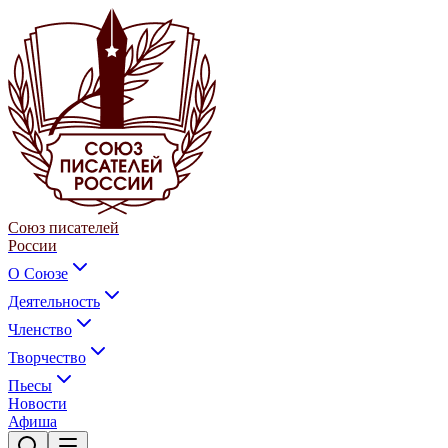
Союз писателей
России
О Союзе
Деятельность
Членство
Творчество
Пьесы
Новости
Афиша