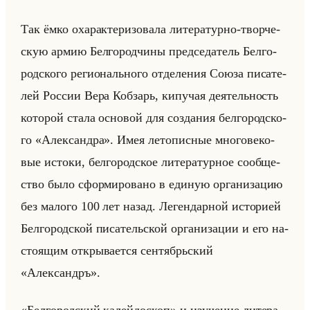
Так ёмко оха­рак­те­ри­зо­ва­ла ли­те­ра­тур­но-твор­че­
скую армию Бел­го­род­чи­ны пред­се­да­тель Бел­го­
род­ско­го ре­ги­онально­го от­де­ле­ния Союза пи­са­те­
лей Рос­сии Вера Коб­зарь, ки­пу­чая де­ятельность
ко­то­рой стала ос­но­вой для со­зда­ния бел­го­род­ско­
го «Александра». Имея ле­то­пис­ные мно­го­ве­ко­
вые ис­то­ки, бел­го­род­ское ли­те­ра­тур­ное со­об­ще­
ство было сфор­ми­ро­ва­но в еди­ную ор­га­ни­за­цию
без ма­ло­го 100 лет назад. Ле­ген­дар­ной ис­то­ри­ей
Бел­го­род­ской пи­са­тельской ор­га­ни­за­ции и его на­
сто­ящим от­кры­ва­ет­ся сен­тябрьский
«Александръ».
«Белгородский калейдоскоп» и изу­че­ние ли­те­ра­