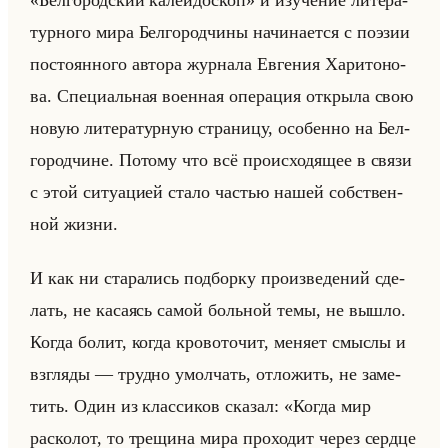
тур­но­го мира Бел­го­род­чи­ны на­чи­на­ет­ся с по­эзии
по­сто­ян­но­го ав­то­ра жур­на­ла Ев­ге­ния Ха­ри­то­но­
ва. Спе­ци­альная во­ен­ная опе­ра­ция от­кры­ла свою
новую ли­те­ра­тур­ную стра­ни­цу, осо­бен­но на Бел­
го­род­чине. По­то­му что всё про­ис­хо­дя­щее в связи
с этой си­ту­аци­ей стало ча­стью нашей соб­ствен­
ной жизни.
И как ни ста­ра­лись под­бор­ку про­из­ве­де­ний сде­
лать, не ка­са­ясь самой больной темы, не вышло.
Когда болит, когда кро­во­то­чит, ме­ня­ет смыс­лы и
взгля­ды — труд­но умол­чать, от­ло­жить, не за­ме­
тить. Один из клас­си­ков ска­зал: «Когда мир
расколот, то трещина мира проходит через сердце