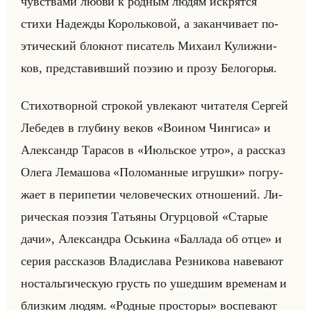
чув­ства­ми любви к род­ным людям ис­крят­ся
стихи На­деж­ды Ко­ролько­вой, а за­кан­чи­ва­ет по­
эти­че­ский блок­нот пи­са­тель Ми­ха­ил Ку­лиж­ни­
ков, пред­ста­вив­ший по­эзию и прозу Бе­ло­го­рья.
Сти­хо­твор­ной стро­кой увле­ка­ют чи­та­те­ля Сер­гей
Ле­бе­дев в глу­би­ну веков «Воином Чингиса» и
Алек­сандр Та­ра­сов в «Июльское утро», а рас­сказ
Олега Ле­ма­шо­ва «Поломанные игрушки» по­гру­
жа­ет в пе­ри­пе­тии че­ло­ве­че­ских от­но­ше­ний. Ли­
ри­че­ская по­эзия Та­тья­ны Огур­цо­вой «Старые
дачи», Алек­сандра Оськи­на «Баллада об отце» и
серия рас­ска­зов Вла­ди­сла­ва Рез­ни­ко­ва на­ве­ва­ют
но­стальги­че­скую грусть по ушед­шим вре­ме­нам и
близ­ким людям. «Родные просторы» вос­пе­ва­ют