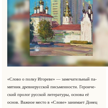
«Слово о полку Игореве» — за­ме­ча­тельный па­
мят­ник древ­не­рус­ской письмен­но­сти. Ге­ро­иче­
ский про­лог рус­ской ли­те­ра­ту­ры, ос­но­ва её
основ. Важ­ное место в «Слове» за­ни­ма­ет Донец