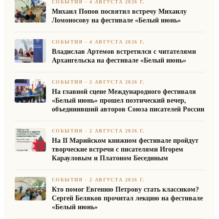
СОБЫТИЯ
·
4 АВГУСТА 2026 Г.
Михаил Попов посвятил встречу Михаилу
Ломоносову на фестивале «Белый июнь»
СОБЫТИЯ
·
4 АВГУСТА 2026 Г.
Владислав Артемов встретился с читателями
Архангельска на фестивале «Белый июнь»
СОБЫТИЯ
·
2 АВГУСТА 2026 Г.
На главной сцене Международного фестиваля
«Белый июнь» прошел поэтический вечер,
объединивший авторов Союза писателей России
СОБЫТИЯ
·
2 АВГУСТА 2026 Г.
На II Марийском книжном фестивале пройдут
творческие встречи с писателями Игорем
Карауловым и Платоном Бесединым
СОБЫТИЯ
·
2 АВГУСТА 2026 Г.
Кто помог Евгению Петрову стать классиком?
Сергей Беляков прочитал лекцию на фестивале
«Белый июнь»