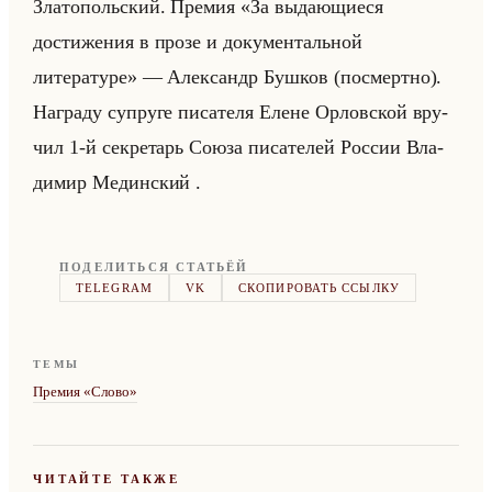
Зла­то­польский. Пре­мия «За выдающиеся
достижения в прозе и документальной
литературе» — Алек­сандр Буш­ков (по­смерт­но).
На­гра­ду су­пру­ге пи­са­те­ля Елене Ор­лов­ской вру­
чил 1-й сек­ре­тарь Союза пи­са­те­лей Рос­сии Вла­
ди­мир Медин­ский .
ПОДЕЛИТЬСЯ СТАТЬЁЙ
TELEGRAM
VK
СКОПИРОВАТЬ ССЫЛКУ
ТЕМЫ
Премия «Слово»
ЧИТАЙТЕ ТАКЖЕ