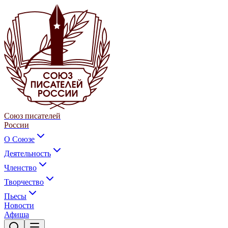
Союз писателей
России
О Союзе
Деятельность
Членство
Творчество
Пьесы
Новости
Афиша