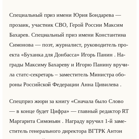
Спе­ци­альный приз имени Юрия Бон­да­ре­ва —
про­за­ик, участ­ник СВО, Герой Рос­сии Мак­сим
Ба­ха­рев. Спе­ци­альный приз имени Кон­стан­ти­на
Си­мо­но­ва — поэт, жур­на­лист, ру­ко­во­ди­тель про­
ек­та «Буханка для Донбасса» Игорь Панин . На­
гра­ды Мак­си­му Ба­ха­ре­ву и Игорю Па­ни­ну вру­чи­
ла статс-сек­ре­тарь – за­ме­сти­тель Ми­ни­стра обо­
ро­ны Рос­сийской Фе­де­ра­ции Анна Ци­ви­ле­ва .
Спец­приз жюри за книгу «Сначала было Слово
— в конце будет Цифра» — глав­ный ре­дак­тор RT
Мар­га­ри­та Си­мо­ньян . На­гра­ду вру­чил 1-й за­ме­
сти­тель ге­не­рально­го ди­рек­то­ра ВГТРК Антон