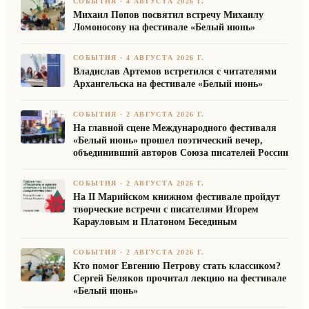
СОБЫТИЯ
·
4 АВГУСТА 2026 Г.
Михаил Попов посвятил встречу Михаилу
Ломоносову на фестивале «Белый июнь»
СОБЫТИЯ
·
4 АВГУСТА 2026 Г.
Владислав Артемов встретился с читателями
Архангельска на фестивале «Белый июнь»
СОБЫТИЯ
·
2 АВГУСТА 2026 Г.
На главной сцене Международного фестиваля
«Белый июнь» прошел поэтический вечер,
объединивший авторов Союза писателей России
СОБЫТИЯ
·
2 АВГУСТА 2026 Г.
На II Марийском книжном фестивале пройдут
творческие встречи с писателями Игорем
Карауловым и Платоном Бесединым
СОБЫТИЯ
·
2 АВГУСТА 2026 Г.
Кто помог Евгению Петрову стать классиком?
Сергей Беляков прочитал лекцию на фестивале
«Белый июнь»