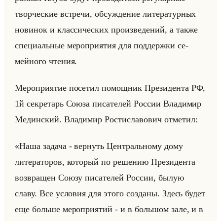
твор­че­ские встре­чи, об­суж­де­ние ли­те­ра­тур­ных
но­ви­нок и клас­си­че­ских про­из­ве­де­ний, а также
спе­ци­альные ме­ро­при­ятия для под­держ­ки се­
мейно­го чте­ния.
Ме­ро­при­ятие по­се­тил по­мощ­ник Пре­зи­ден­та РФ,
1й сек­ре­тарь Союза пи­са­те­лей Рос­сии Вла­ди­мир
Медин­ский. Вла­ди­мир Ро­сти­сла­во­вич от­ме­тил:
«Наша задача - вернуть Центральному дому
литераторов, который по решению Президента
возвращен Союзу писателей России, былую
славу. Все условия для этого созданы. Здесь будет
еще больше мероприятий - и в большом зале, и в