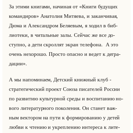
За этими книгами, начиная от «Книги будущих
командиров» Ана­то­лия Ми­тя­ева, и за­кан­чи­вая,
Дюма и Алек­сан­дром Бе­ля­евым, я ходил в биб­
лио­те­ки, в чи­тальные залы. Сейчас же все до­
ступ­но, а дети скрол­лят экран те­ле­фо­на. А это
очень нехо­ро­шо. Про­сто опас­но и ведет к де­гра­
да­ции».
А мы на­по­ми­на­ем, Дет­ский книж­ный клуб -
стра­те­ги­че­ский про­ект Союза пи­са­те­лей Рос­сии
по раз­ви­тию культур­ной среды и вос­пи­та­нию но­
во­го ли­те­ра­тур­но­го по­ко­ле­ния. Он ста­нет важ­
ным век­то­ром на пути к фор­ми­ро­ва­нию у детей
любви к чте­нию и укреп­ле­нию ин­те­ре­са к ли­те­