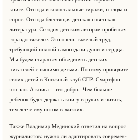
книге. Отсюда и колоссальные тиражи, отсюда и
спрос. Отсюда блестящая детская советская
литература. Сегодня детским авторам пробиться
гораздо тяжелее. Это очень тяжелый труд,
требующий полной самоотдачи души и сердца.
Мы будем стараться объединять детских
писателей с нашими детьми. Поэтому приводите
своих детей в Книжный клуб СПР. Смартфон -
это зло. А книга – это добро. Чем больше
ребенок будет держать книгу в руках и читать,
тем легче ему потом в жизни».
Также Вла­ди­мир Медин­ский от­ве­тил на во­прос
жур­на­ли­стов: нужно ли адап­ти­ро­вать со­вре­мен­