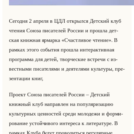
Се­год­ня 2 ап­ре­ля в ЦДЛ от­крыл­ся Дет­ский клуб
чте­ния Союза пи­са­те­лей Рос­сии и про­шла дет­
ская книж­ная яр­мар­ка «Счастливое чтение». В
рам­ках этого со­бы­тия про­шла ин­тер­ак­тив­ная
про­грам­ма для детей, твор­че­ские встре­чи с из­
вест­ны­ми пи­са­те­ля­ми и де­яте­ля­ми культу­ры, пре­
зен­та­ции книг,
Про­ект Союза пи­са­те­лей Рос­сии – Дет­ский
книж­ный клуб на­прав­лен на по­пу­ля­ри­за­цию
культур­ных цен­но­стей среди мо­ло­де­жи и фор­ми­
ро­ва­ние устойчи­во­го ин­те­ре­са к ли­те­ра­ту­ре. В
рам­ках Клуба будут про­во­диться ре­гу­ляр­ные