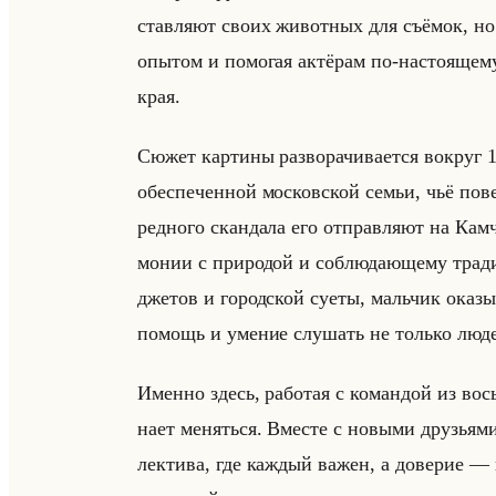
став­ля­ют своих жи­вот­ных для съё­мок, но 
опы­том и по­мо­гая ак­тё­рам по-на­сто­яще­му 
края.
Сюжет кар­ти­ны раз­во­ра­чи­ва­ет­ся во­круг 1
обес­пе­чен­ной мос­ков­ской семьи, чьё по­ве
ред­но­го скан­да­ла его от­прав­ля­ют на Кам
мо­нии с при­ро­дой и со­блю­да­юще­му тра­ди
дже­тов и го­род­ской суеты, мальчик ока­зы­в
по­мощь и уме­ние слу­шать не только людей
Имен­но здесь, ра­бо­тая с ко­ман­дой из в
на­ет ме­няться. Вме­сте с но­вы­ми дру­зь
лек­ти­ва, где каж­дый важен, а до­ве­рие — 