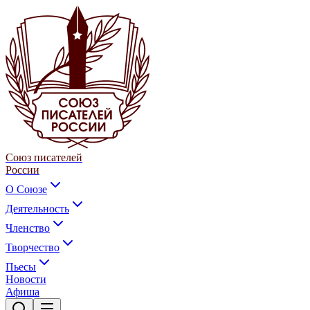
Союз писателей
России
О Союзе
Деятельность
Членство
Творчество
Пьесы
Новости
Афиша