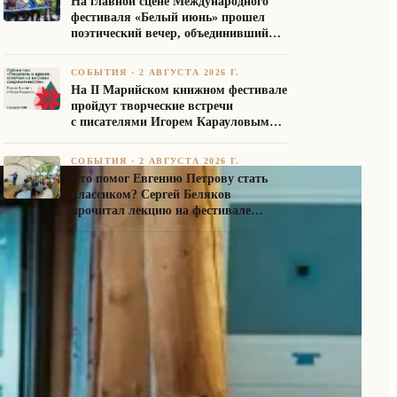
На главной сцене Международного
фестиваля «Белый июнь» прошел
поэтический вечер, объединивший
авторов Союза писателей России
СОБЫТИЯ
·
2 АВГУСТА 2026 Г.
На II Марийском книжном фестивале
пройдут творческие встречи
с писателями Игорем Карауловым
и Платоном Бесединым
СОБЫТИЯ
·
2 АВГУСТА 2026 Г.
Кто помог Евгению Петрову стать
классиком? Сергей Беляков
прочитал лекцию на фестивале
«Белый июнь»