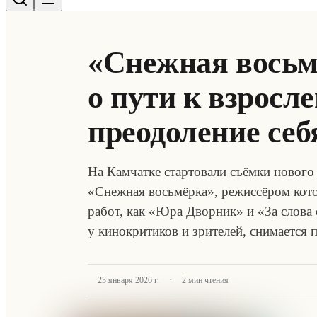
«Снежная восьм
о пути к взросл
преодоление себ
На Камчатке стартовали съёмки новог
«Снежная восьмёрка», режиссёром кот
работ, как «Юра Дворник» и «За слова
у кинокритиков и зрителей, снимается
·
23 января 2026 г.
2
мин чтения