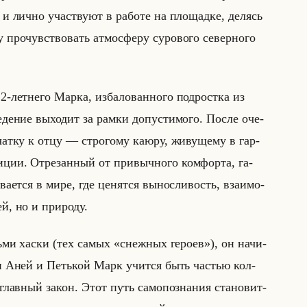
и лично участ­ву­ют в ра­бо­те на пло­щад­ке, де­лясь
про­чув­ство­вать ат­мо­сфе­ру су­ро­во­го се­вер­но­го
2-лет­не­го Марка, из­ба­ло­ван­но­го под­рост­ка из
­де­ние вы­хо­дит за рамки до­пу­сти­мо­го. После оче­
­чат­ку к отцу — стро­го­му каюру, жи­ву­ще­му в гар­
­ции. От­ре­зан­ный от при­выч­но­го ком­фор­та, га­
а­ет­ся в мире, где це­нят­ся вы­нос­ли­вость, вза­имо­
, но и при­ро­ду.
осьми хаски (тех самых «снежных героев»), он на­чи­
я­ми Аней и Петькой Марк учит­ся быть ча­стью кол­
глав­ный закон. Этот путь са­мо­по­зна­ния ста­но­вит­