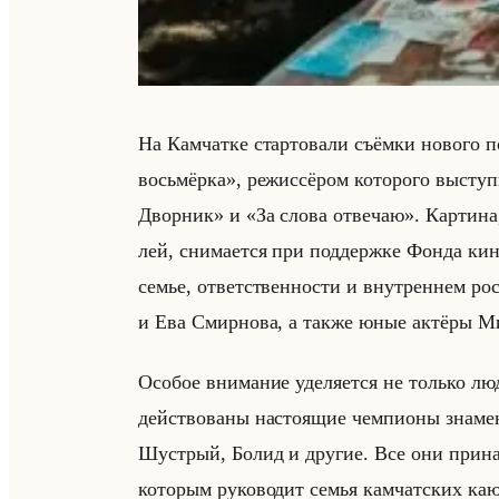
На Кам­чат­ке стар­то­ва­ли съём­ки но­во­го
восьмёрка», ре­жис­сё­ром ко­то­ро­го вы­с
Дворник» и «За слова отвечаю». Кар­ти­на, у
лей, сни­ма­ет­ся при под­держ­ке Фонда кино
семье, от­вет­ствен­но­сти и внут­рен­нем р
и Ева Смир­но­ва, а также юные ак­тё­ры Ми
Осо­бое вни­ма­ние уде­ля­ет­ся не только лю
действо­ва­ны на­сто­ящие чем­пи­оны зна­ме
Шуст­рый, Болид и дру­гие. Все они при­на
ко­то­рым ру­ко­во­дит семья кам­чат­ских к