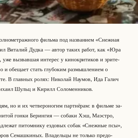
 пол­но­мет­раж­но­го фильма под на­зва­ни­ем «Снежная
ту­пил Ви­та­лий Дудка — автор таких работ, как «Юра
же вы­звав­шая ин­те­рес у ки­но­кри­ти­ков и зри­те­
 и обе­ща­ет стать глу­бо­ким раз­мыш­ле­ни­ем о
осте. В глав­ных ролях: Ни­ко­лай На­умов, Ида Галич
­ха­ил Шульц и Ки­рилл Со­ло­мен­ни­ков.
дям, но и их чет­ве­ро­но­гим парт­нё­рам: в фильме за­
­ни­той гонки Бе­рин­гия — со­ба­ки Хэш, Ма­эст­ро,
д­ле­жат пи­том­ни­ку ез­до­вых собак «Снежные псы»,
а­юров Се­маш­ки­ных. Вла­дельцы не только предо­