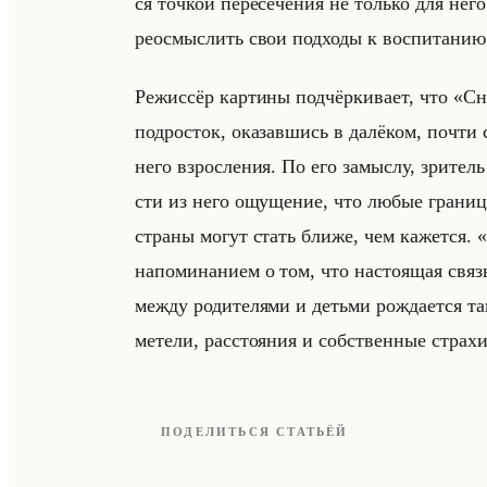
ся точ­кой пе­ре­се­че­ния не только для него
ре­осмыс­лить свои под­хо­ды к вос­пи­та­нию
Ре­жис­сёр кар­ти­ны под­чёр­ки­ва­ет, что 
под­ро­сток, ока­зав­шись в да­лё­ком, почти 
не­го взрос­ле­ния. По его за­мыс­лу, зри­те
сти из него ощу­ще­ние, что любые гра­ни­
стра­ны могут стать ближе, чем ка­жет­ся. 
на­по­ми­на­ни­ем о том, что на­сто­ящая св
между ро­ди­те­ля­ми и детьми рож­да­ет­ся т
ме­те­ли, рас­сто­яния и соб­ствен­ные стра­хи
ПОДЕЛИТЬСЯ СТАТЬЁЙ