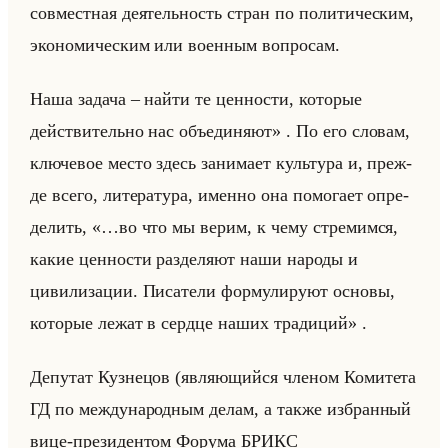
совместная деятельность стран по политическим,
экономическим или военным вопросам.
Наша задача – найти те ценности, которые
действительно нас объединяют» . По его сло­вам,
клю­че­вое место здесь за­ни­ма­ет культу­ра и, преж­
де всего, ли­те­ра­ту­ра, имен­но она по­мо­га­ет опре­
де­лить, «…во что мы верим, к чему стремимся,
какие ценности разделяют наши народы и
цивилизации. Писатели формулируют основы,
которые лежат в сердце наших традиций» .
Де­пу­тат Куз­не­цов (яв­ля­ющийся чле­ном Ко­ми­те­та
ГД по меж­ду­на­род­ным делам, а также из­бран­ный
вице-пре­зи­ден­том Фо­ру­ма БРИКС