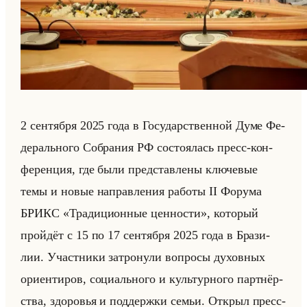
2 сен­тяб­ря 2025 года в Го­су­дар­ствен­ной Думе Фе­
де­рально­го Со­бра­ния РФ со­сто­ялась пресс-кон­
фе­рен­ция, где были пред­став­ле­ны клю­че­вые
темы и новые на­прав­ле­ния ра­бо­ты II Фо­ру­ма
БРИКС «Традиционные ценности», ко­то­рый
пройдёт с 15 по 17 сен­тяб­ря 2025 года в Бра­зи­
лии. Участ­ни­ки за­тро­ну­ли во­про­сы ду­хов­ных
ори­ен­ти­ров, со­ци­ально­го и культур­но­го парт­нёр­
ства, здо­ро­вья и под­держ­ки семьи. От­крыл пресс-