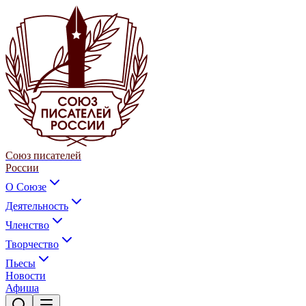
Союз писателей
России
О Союзе
Деятельность
Членство
Творчество
Пьесы
Новости
Афиша