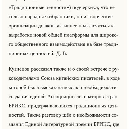
«Традиционные ценности») под­черк­нул, что не
только на­род­ные из­бран­ни­ки, но и твор­че­ские
ор­га­ни­за­ции долж­ны ак­тив­нее под­клю­читься к
вы­ра­бот­ке новой общей плат­фор­мы для ши­ро­ко­
го об­ще­ствен­но­го вза­имо­действия на базе тра­ди­
ци­он­ных цен­но­стей. Д. В.
Куз­не­цов рас­ска­зал также и о своей встре­че с ру­
ко­во­ди­те­ля­ми Союза ки­тайских пи­са­те­лей, в ходе
ко­то­рой была вы­ска­за­на мысль о необ­хо­ди­мо­сти
со­зда­ния еди­ной Ас­со­ци­ации ли­те­ра­то­ров стран
БРИКС, при­дер­жи­ва­ющих­ся тра­ди­ци­он­ных цен­
но­стей. Также раз­го­вор шёл о необ­хо­ди­мо­сти со­
зда­ния Еди­ной ли­те­ра­тур­ной пре­мии БРИКС, где