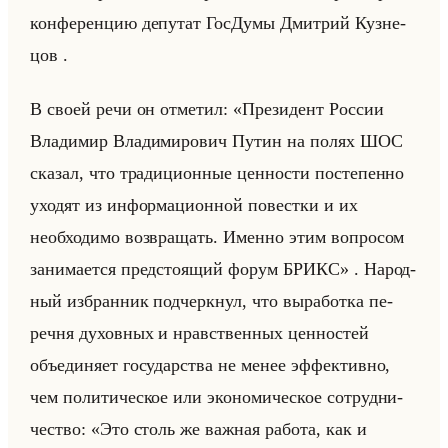
кон­фе­рен­цию де­пу­тат Гос­Ду­мы Дмит­рий Куз­не­
цов .
В своей речи он от­ме­тил: «Президент России
Владимир Владимирович Путин на полях ШОС
сказал, что традиционные ценности постепенно
уходят из информационной повестки и их
необходимо возвращать. Именно этим вопросом
занимается предстоящий форум БРИКС» . На­род­
ный из­бран­ник под­черк­нул, что вы­ра­бот­ка пе­
реч­ня ду­хов­ных и нрав­ствен­ных цен­но­стей
объеди­ня­ет го­су­дар­ства не менее эф­фек­тив­но,
чем по­ли­ти­че­ское или эко­но­ми­че­ское со­труд­ни­
че­ство: «Это столь же важная работа, как и