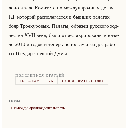
де­но в зале Ко­ми­те­та по меж­ду­на­род­ным делам
ГД, ко­то­рый рас­по­ла­га­ет­ся в быв­ших па­ла­тах
бояр Тро­еку­ро­вых. Па­ла­ты, об­ра­зец рус­ско­го зод­
че­ства XVII века, были от­ре­ста­ври­ро­ва­ны в на­ча­
ле 2010-х годов и те­перь ис­пользу­ют­ся для ра­бо­
ты Го­су­дар­ствен­ной Думы.
ПОДЕЛИТЬСЯ СТАТЬЁЙ
TELEGRAM
VK
СКОПИРОВАТЬ ССЫЛКУ
ТЕМЫ
СПР
Международная деятельность