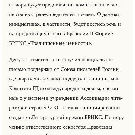
в жюри будут пред­став­ле­ны ком­пе­тент­ные экс­
пер­ты из стран-учре­ди­те­лей пре­мии. О дан­ных
ини­ци­ати­вах, в част­но­сти, будет ве­стись речь и
на пред­сто­ящем скоро в Бра­зи­лии lI Фо­ру­ме
БРИКС «Традиционные ценности».
Де­пу­тат от­ме­тил, что по­лу­чил офи­ци­альное
письмо под­держ­ки от Союза пи­са­те­лей Рос­сии,
где вы­ра­же­но же­ла­ние под­дер­жать ини­ци­ати­вы
Ко­ми­те­та ГД по меж­ду­на­род­ным делам, свя­зан­
ные с уча­сти­ем в учре­жде­нии Ас­со­ци­ации ли­те­
ра­то­ров стран БРИКС, а также ини­ци­иро­ва­нии
со­зда­ния Ли­те­ра­тур­ной пре­мии БРИКС. По по­ру­
че­нию от­вет­ствен­но­го сек­ре­та­ря Прав­ле­ния