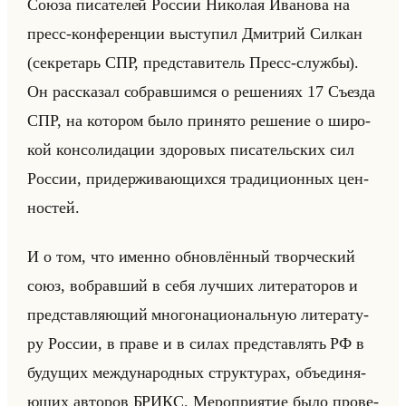
Союза пи­са­те­лей Рос­сии Ни­ко­лая Ива­но­ва на
пресс-кон­фе­рен­ции вы­сту­пил Дмит­рий Сил­кан
(сек­ре­тарь СПР, пред­ста­ви­тель Пресс-служ­бы).
Он рас­ска­зал со­брав­шим­ся о ре­ше­ни­ях 17 Съез­да
СПР, на ко­то­ром было при­ня­то ре­ше­ние о ши­ро­
кой кон­со­ли­да­ции здо­ро­вых пи­са­тельских сил
Рос­сии, при­дер­жи­ва­ющих­ся тра­ди­ци­он­ных цен­
но­стей.
И о том, что имен­но об­нов­лён­ный твор­че­ский
союз, во­брав­ший в себя луч­ших ли­те­ра­то­ров и
пред­став­ля­ющий мно­го­на­ци­ональную ли­те­ра­ту­
ру Рос­сии, в праве и в силах пред­став­лять РФ в
бу­ду­щих меж­ду­на­род­ных струк­ту­рах, объеди­ня­
ющих ав­то­ров БРИКС. Ме­ро­при­ятие было про­ве­