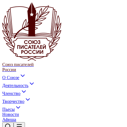
Союз писателей
России
О Союзе
Деятельность
Членство
Творчество
Пьесы
Новости
Афиша