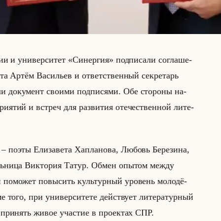
сии и уни­вер­си­тет «Синергия» под­пи­са­ли со­гла­ше­
е­та Артём Ва­си­льев и от­вет­ствен­ный сек­ре­тарь
и до­ку­мент сво­ими под­пи­ся­ми. Обе сто­ро­ны на­
при­ятий и встреч для раз­ви­тия оте­че­ствен­ной ли­те­
 поэты Ели­за­ве­та Ха­пла­но­ва, Лю­бовь Бе­ре­зи­на,
ельни­ца Вик­то­рия Татур. Обмен опы­том между
по­мо­жет по­вы­сить культур­ный уро­вень мо­ло­дё­
ме того, при уни­вер­си­те­те действу­ет ли­те­ра­тур­ный
 при­нять живое уча­стие в про­ек­тах СПР.