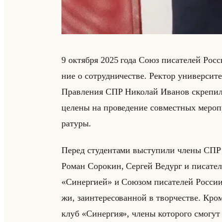
9 ок­тяб­ря 2025 года Союз пи­са­те­лей Рос­
ние о со­труд­ни­че­стве. Рек­тор уни­вер­си­т
Прав­ле­ния СПР Ни­ко­лай Ива­нов скре­пи­л
це­ле­ны на про­ве­де­ние сов­мест­ных ме­ро­
ра­ту­ры.
Перед сту­ден­та­ми вы­сту­пи­ли члены СПР –
Роман Со­ро­кин, Сер­гей Ве­дург и пи­са­т
«Синергией» и Со­юзом пи­са­те­лей Рос­сии 
жи, за­ин­те­ре­со­ван­ной в твор­че­стве. Кро
клуб «Синергия», члены ко­то­ро­го смо­гут