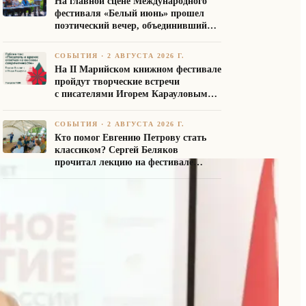
На главной сцене Международного
фестиваля «Белый июнь» прошел
поэтический вечер, объединивший
авторов Союза писателей России
СОБЫТИЯ
·
2 АВГУСТА 2026 Г.
На II Марийском книжном фестивале
пройдут творческие встречи
с писателями Игорем Карауловым
и Платоном Бесединым
СОБЫТИЯ
·
2 АВГУСТА 2026 Г.
Кто помог Евгению Петрову стать
классиком? Сергей Беляков
прочитал лекцию на фестивале
«Белый июнь»