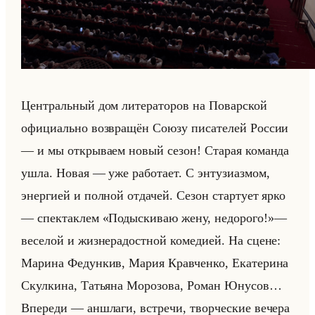
Цен­тральный дом ли­те­ра­то­ров на По­вар­ской
офи­ци­ально воз­вра­щён Союзу пи­са­те­лей Рос­сии
— и мы от­кры­ва­ем новый сезон! Ста­рая ко­ман­да
ушла. Новая — уже ра­бо­та­ет. С эн­ту­зи­аз­мом,
энер­ги­ей и пол­ной от­да­чей. Сезон стар­ту­ет ярко
— спек­так­лем «Подыскиваю жену, недорого!»—
ве­се­лой и жиз­не­ра­дост­ной ко­ме­ди­ей. На сцене:
Ма­ри­на Фе­дун­кив, Мария Кра­вчен­ко, Ека­те­ри­на
Скул­ки­на, Та­тья­на Мо­ро­зо­ва, Роман Юну­сов…
Впе­ре­ди — ан­шла­ги, встре­чи, твор­че­ские ве­че­ра