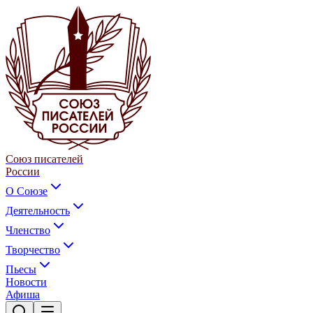
Союз писателей
России
О Союзе
Деятельность
Членство
Творчество
Пьесы
Новости
Афиша