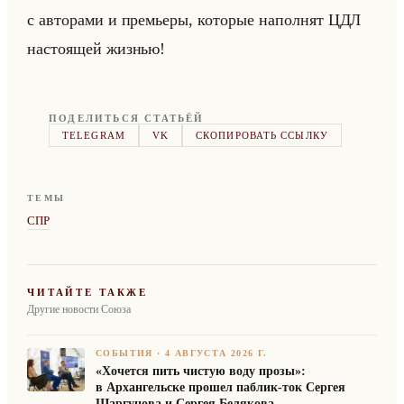
с ав­то­ра­ми и пре­мье­ры, ко­то­рые на­пол­нят ЦДЛ
на­сто­ящей жиз­нью!
ПОДЕЛИТЬСЯ СТАТЬЁЙ
TELEGRAM
VK
СКОПИРОВАТЬ ССЫЛКУ
ТЕМЫ
СПР
ЧИТАЙТЕ ТАКЖЕ
Другие новости Союза
СОБЫТИЯ
·
4 АВГУСТА 2026 Г.
«Хочется пить чистую воду прозы»:
в Архангельске прошел паблик-ток Сергея
Шаргунова и Сергея Белякова