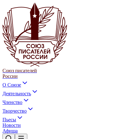
Союз писателей
России
О Союзе
Деятельность
Членство
Творчество
Пьесы
Новости
Афиша