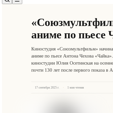
«Союзмультфил
аниме по пьесе 
Киностудия «Союзмультфильм» начинае
аниме по пьесе Антона Чехова «Чайка»
киностудии Юлия Осетинская на осенне
почти 130 лет после первого показа в
·
17 сентября 2025 г.
1
мин чтения