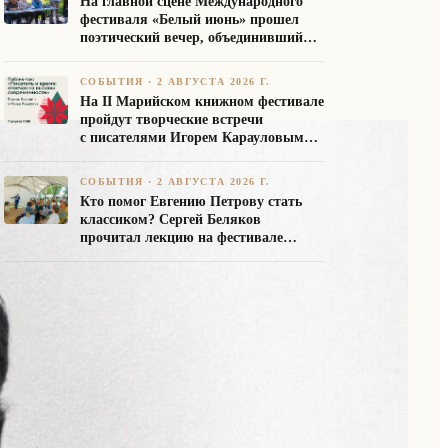
На главной сцене Международного
фестиваля «Белый июнь» прошел
поэтический вечер, объединивший
авторов Союза писателей России
СОБЫТИЯ
·
2 АВГУСТА 2026 Г.
На II Марийском книжном фестивале
пройдут творческие встречи
с писателями Игорем Карауловым
и Платоном Бесединым
СОБЫТИЯ
·
2 АВГУСТА 2026 Г.
Кто помог Евгению Петрову стать
классиком? Сергей Беляков
прочитал лекцию на фестивале
«Белый июнь»