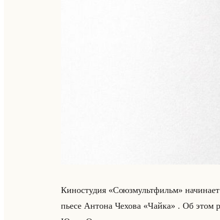
Ки­но­сту­дия «Союзмультфильм» на­чи­на­ет р
пьесе Ан­то­на Че­хо­ва «Чайка» . Об этом рас