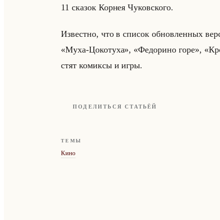
11 ска­зок Кор­нея Чу­ков­ско­го.
Из­вест­но, что в спи­сок об­нов­лен­ных ве
«Муха-Цокотуха», «Федорино горе», «Кро
стят ко­мик­сы и игры.
ПОДЕЛИТЬСЯ СТАТЬЁЙ
ТЕМЫ
Кино