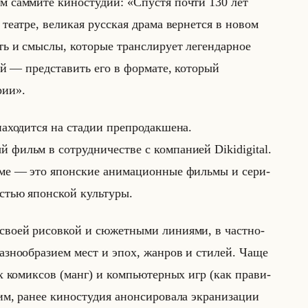
м сам­ми­те ки­но­сту­дии: «Спустя почти 130 лет
театре, великая русская драма вернется в новом
ь и смыслы, которые транслирует легендарное
ой — представить его в формате, который
рии».
­хо­дит­ся на ста­дии пре­про­дак­ше­на.
фильм в со­труд­ни­че­стве с ком­па­ни­ей Dikidigital.
ме — это япон­ские ани­ма­ци­он­ные фильмы и се­ри­
а­стью япон­ской культу­ры.
своей ри­сов­кой и сю­жет­ны­ми ли­ни­ями, в част­но­
раз­но­об­ра­зи­ем мест и эпох, жан­ров и сти­лей. Чаще
их ко­мик­сов (манг) и ком­пью­тер­ных игр (как пра­ви­
 ранее ки­но­сту­дия анон­си­ро­ва­ла экра­ни­за­ции