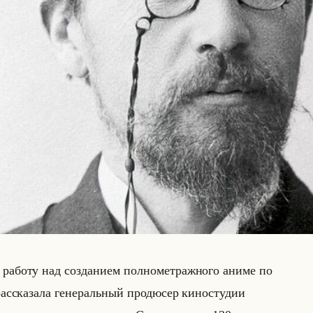
а­бо­ту над со­зда­ни­ем пол­но­мет­раж­но­го аниме по
­ска­за­ла ге­не­ральный про­дю­сер ки­но­сту­дии