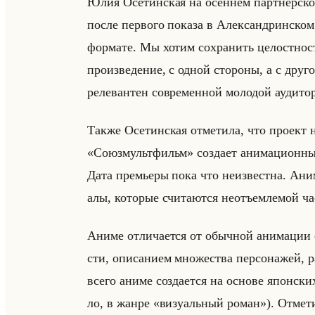
Юлия Осе­тин­ская на осен­нем парт­нер­ско
после первого показа в Александринском 
формате. Мы хотим сохранить целостност
произведение, с одной стороны, а с друг
релевантен современной молодой аудито
Также Осе­тин­ская от­ме­ти­ла, что про­ект на
«Союзмультфильм» со­зда­ет ани­ма­ци­он­ный 
Дата пре­мье­ры пока что неиз­вест­на. Ани
алы, ко­то­рые счи­та­ют­ся неотъем­ле­мой ч
Аниме от­ли­ча­ет­ся от обыч­ной ани­ма­ции 
сти, опи­са­ни­ем мно­же­ства пер­со­на­жей, 
всего аниме со­зда­ет­ся на ос­но­ве япон­ск
ло, в жанре «визуальный роман»). От­ме­тим,