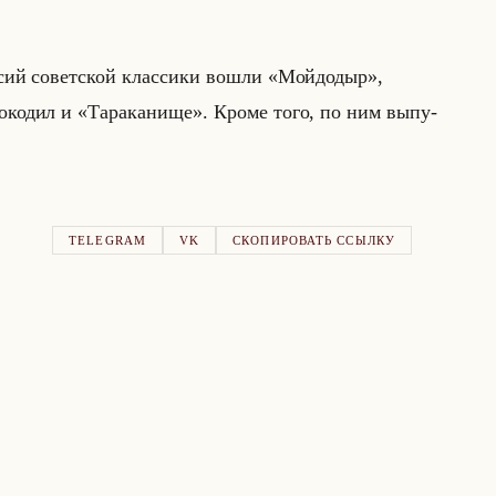
р­сий со­вет­ской клас­си­ки вошли «Мойдодыр»,
кодил и «Тараканище». Кроме того, по ним вы­пу­
TELEGRAM
VK
СКОПИРОВАТЬ ССЫЛКУ