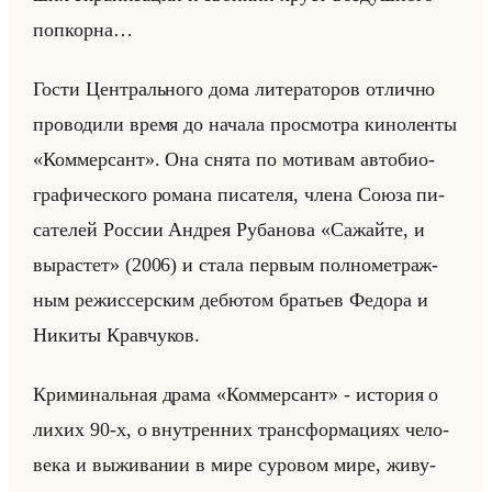
поп­кор­на…
Гости Цен­трально­го дома ли­те­ра­то­ров от­лич­но
про­во­ди­ли время до на­ча­ла про­смот­ра ки­но­лен­ты
«Коммерсант». Она снята по мо­ти­вам ав­то­био­
гра­фи­че­ско­го ро­ма­на пи­са­те­ля, члена Союза пи­
са­те­лей Рос­сии Ан­дрея Ру­ба­но­ва «Сажайте, и
вырастет» (2006) и стала пер­вым пол­но­мет­раж­
ным ре­жис­сер­ским де­бю­том бра­тьев Фе­до­ра и
Ни­ки­ты Крав­чу­ков.
Кри­ми­нальная драма «Коммерсант» - ис­то­рия о
лихих 90-х, о внут­рен­них транс­фор­ма­ци­ях че­ло­
ве­ка и вы­жи­ва­нии в мире су­ро­вом мире, жи­ву­