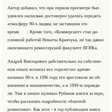
Автор до­ба­вил, что при пер­вом про­смот­ре был
удив­лен на­сколько до­сто­вер­но уда­лось пе­ре­дать
ат­мо­сфе­ру 90-х людям, не за­став­шим это
время . Кроме того, «Коммерсант» стал ди­
плом­ной ра­бо­той Ни­ки­ты Крав­чу­ка, не так давно
окон­чив­ше­го ре­жис­сер­ский фа­культет ВГИКа.
Ан­дрей Вик­то­ро­вич действи­тельно на соб­ствен­
ном опыте ис­пы­тал все «прелести» кри­ми­
нальных 90-х: в 1996 году его аре­сто­ва­ли по об­
ви­не­нию в мо­шен­ни­че­стве, а в 1999-м оправ­да­
ли. Уже в на­ча­ле ну­ле­вых Ру­ба­нов взял­ся за перо,
чтобы рас­ска­зать по­дроб­но­сти «блатной
романтики». Как итог - в год пуб­ли­ка­ции книга