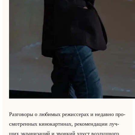
Раз­го­во­ры о лю­би­мых ре­жис­се­рах и недав­но про­
смот­рен­ных ки­но­кар­ти­нах, ре­ко­мен­да­ции луч­
ших экра­ни­за­ций и звон­кий хруст воз­душ­но­го