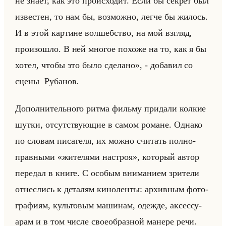
не знает, как это происходит. Если бы секрет был
известен, то нам бы, возможно, легче бы жилось.
И в этой картине волшебство, на мой взгляд,
произошло. В ней многое похоже на то, как я бы
хотел, чтобы это было сделано», - до­ба­вил со
сцены Ру­ба­нов.
До­пол­ни­тельно­го ритма фильму при­да­ли кол­кие
шутки, от­сут­ству­ющие в самом ро­мане. Од­на­ко
по сло­вам пи­са­те­ля, их можно счи­тать пол­но­
прав­ны­ми «жителями настроя», ко­то­рый автор
пе­ре­дал в книге. С осо­бым вни­ма­ни­ем зри­те­ли
от­нес­лись к де­та­лям ки­но­лен­ты: ар­хив­ным фо­то­
гра­фи­ям, культо­вым ма­ши­нам, одеж­де, ак­сес­су­
арам и в том числе свое­об­раз­ной ма­не­ре речи.