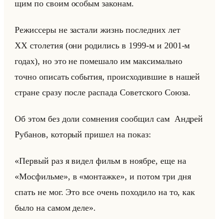
щим по своим осо­бым за­ко­нам.
Ре­жис­се­ры не за­ста­ли жизнь по­след­них лет
XX сто­ле­тия (они ро­ди­лись в 1999-м и 2001-м
годах), но это не по­ме­ша­ло им мак­си­мально
точно опи­сать со­бы­тия, про­ис­хо­див­шие в нашей
стране сразу после рас­па­да Со­вет­ско­го Союза.
Об этом без доли со­мне­ния со­об­щил сам Ан­дрей
Ру­ба­нов, ко­то­рый при­шел на показ:
«Первый раз я видел фильм в ноябре, еще на
«Мосфильме», в «монтажке», и потом три дня
спать не мог. Это все очень по­хо­ди­ло на то, как
было на самом деле».