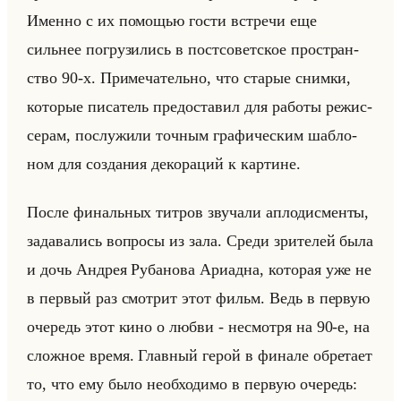
Имен­но с их по­мо­щью гости встре­чи еще
сильнее по­гру­зи­лись в пост­со­вет­ское про­стран­
ство 90-х. При­ме­ча­тельно, что ста­рые сним­ки,
ко­то­рые пи­са­тель предо­ста­вил для ра­бо­ты ре­жис­
се­рам, по­слу­жи­ли точ­ным гра­фи­че­ским шаб­ло­
ном для со­зда­ния де­ко­ра­ций к кар­тине.
После фи­нальных тит­ров зву­ча­ли ап­ло­дис­мен­ты,
за­да­ва­лись во­про­сы из зала. Среди зри­те­лей была
и дочь Ан­дрея Ру­ба­но­ва Ари­ад­на, ко­то­рая уже не
в пер­вый раз смот­рит этот фильм. Ведь в первую
оче­редь этот кино о любви - несмот­ря на 90-е, на
слож­ное время. Глав­ный герой в фи­на­ле об­ре­та­ет
то, что ему было необ­хо­ди­мо в первую оче­редь: