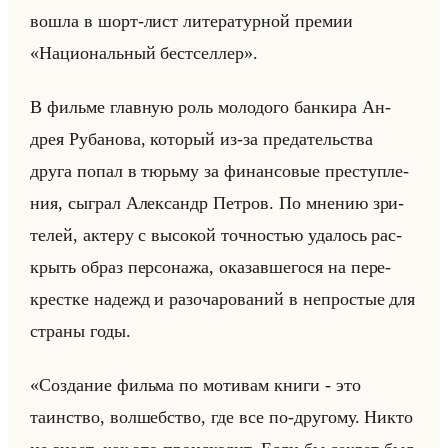
вошла в шорт-лист ли­те­ра­тур­ной пре­мии
«Национальный бестселлер».
В фильме глав­ную роль мо­ло­до­го бан­ки­ра Ан­
дрея Ру­ба­но­ва, ко­то­рый из-за пре­да­тельства
друга попал в тюрьму за фи­нан­со­вые пре­ступ­ле­
ния, сыг­рал Алек­сандр Пет­ров. По мне­нию зри­
те­лей, ак­те­ру с вы­со­кой точ­но­стью уда­лось рас­
крыть образ пер­со­на­жа, ока­зав­ше­го­ся на пе­ре­
крест­ке на­дежд и разо­ча­ро­ва­ний в непро­стые для
стра­ны годы.
«Создание фильма по мотивам книги - это
таинство, волшебство, где все по-другому. Никто