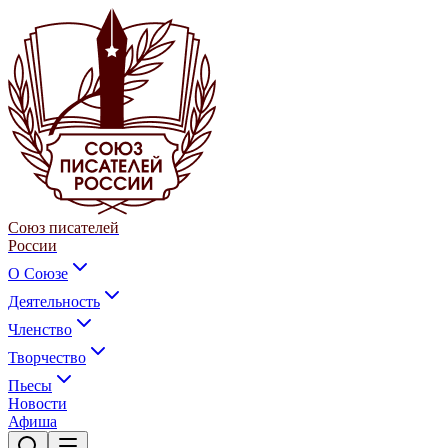
Союз писателей
России
О Союзе
Деятельность
Членство
Творчество
Пьесы
Новости
Афиша