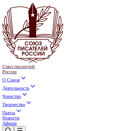
Союз писателей
России
О Союзе
Деятельность
Членство
Творчество
Пьесы
Новости
Афиша