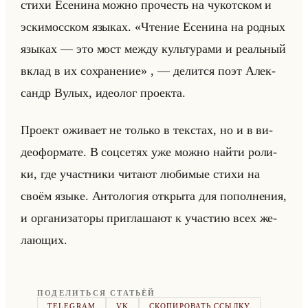
стихи Есе­ни­на можно про­честь на чу­кот­ском и
эс­ки­мос­ском язы­ках. «Чтение Есенина на родных
языках — это мост между культурами и реальный
вклад в их сохранение» , — де­лит­ся поэт Алек­
сандр Вулых, идео­лог про­ек­та.
Про­ект ожи­ва­ет не только в текстах, но и в ви­
део­фор­ма­те. В соц­се­тях уже можно найти ро­ли­
ки, где участ­ни­ки чи­та­ют лю­би­мые стихи на
своём языке. Ан­то­ло­гия от­кры­та для по­пол­не­ния,
и ор­га­ни­за­то­ры при­гла­ша­ют к уча­стию всех же­
ла­ющих.
ПОДЕЛИТЬСЯ СТАТЬЁЙ
TELEGRAM
VK
СКОПИРОВАТЬ ССЫЛКУ