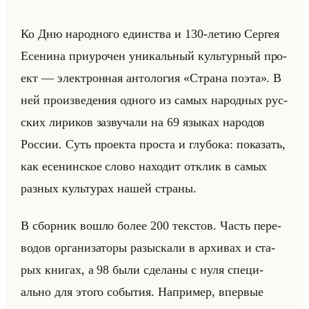
Ко Дню на­род­но­го един­ства и 130-летию Сер­гея
Есе­ни­на при­уро­чен уни­кальный культур­ный про­
ект — элек­трон­ная ан­то­ло­гия «Страна поэта». В
ней про­из­ве­де­ния од­но­го из самых на­род­ных рус­
ских ли­ри­ков за­зву­ча­ли на 69 язы­ках на­ро­дов
Рос­сии. Суть про­ек­та про­ста и глу­бо­ка: по­ка­зать,
как есе­нин­ское слово на­хо­дит от­клик в самых
раз­ных культу­рах нашей стра­ны.
В сбор­ник вошло более 200 тек­стов. Часть пе­ре­
во­дов ор­га­ни­за­то­ры разыс­ка­ли в ар­хи­вах и ста­
рых кни­гах, а 98 были сде­ла­ны с нуля спе­ци­
ально для этого со­бы­тия. На­при­мер, впер­вые