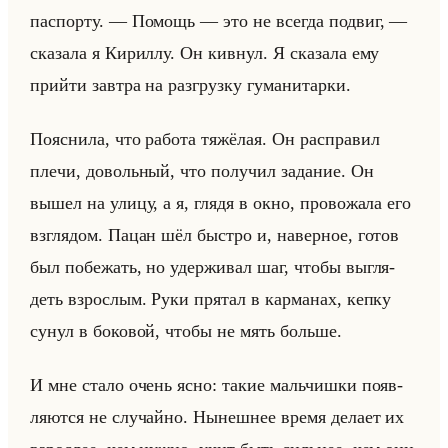
пас­пор­ту. — По­мощь — это не все­гда по­двиг, —
ска­за­ла я Ки­рил­лу. Он кив­нул. Я ска­за­ла ему
прийти зав­тра на раз­груз­ку гу­ма­ни­тар­ки.
По­яс­ни­ла, что ра­бо­та тя­жё­лая. Он рас­пра­вил
плечи, до­вольный, что по­лу­чил за­да­ние. Он
вышел на улицу, а я, глядя в окно, про­во­жа­ла его
взгля­дом. Пацан шёл быст­ро и, на­вер­ное, готов
был по­бе­жать, но удер­жи­вал шаг, чтобы вы­гля­
деть взрос­лым. Руки пря­тал в кар­ма­нах, кепку
сунул в бо­ко­вой, чтобы не мять больше.
И мне стало очень ясно: такие мальчиш­ки по­яв­
ля­ют­ся не слу­чайно. Ны­неш­нее время де­ла­ет их