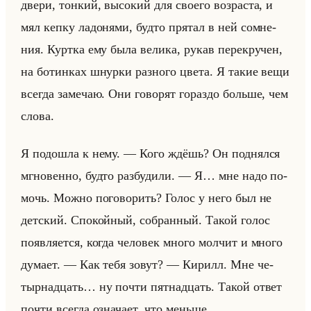
двери, тон­кий, вы­со­кий для сво­его воз­рас­та, и
мял кепку ла­до­ня­ми, будто пря­тал в ней со­мне­
ния. Курт­ка ему была ве­ли­ка, рукав пе­ре­кру­чен,
на бо­тин­ках шнур­ки раз­но­го цвета. Я такие вещи
все­гда за­ме­чаю. Они го­во­рят го­раз­до больше, чем
слова.
Я по­до­шла к нему. — Кого ждёшь? Он под­нял­ся
мгно­вен­но, будто раз­бу­ди­ли. — Я… мне надо по­
мочь. Можно по­го­во­рить? Голос у него был не
дет­ский. Спо­койный, со­бран­ный. Такой голос
по­яв­ля­ет­ся, когда че­ло­век много мол­чит и много
ду­ма­ет. — Как тебя зовут? — Ки­рилл. Мне че­
тыр­на­дцать… ну почти пят­на­дцать. Такой ответ
почти все­гда озна­ча­ет, что меньше.