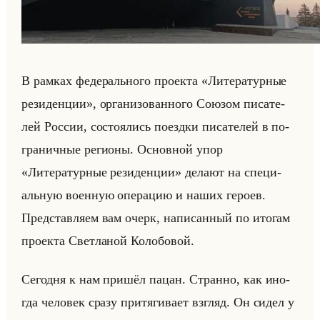
В рам­ках фе­де­рально­го про­ек­та «Литературные
резиденции», ор­га­ни­зо­ван­но­го Со­юзом пи­са­те­
лей Рос­сии, со­сто­ялись по­езд­ки пи­са­те­лей в по­
гра­нич­ные ре­ги­оны. Ос­нов­ной упор
«Литературные резиденции» де­ла­ют на спе­ци­
альную во­ен­ную опе­ра­цию и наших ге­ро­ев.
Пред­став­ля­ем вам очерк, на­пи­сан­ный по ито­гам
про­ек­та Свет­ла­ной Ко­ло­бо­вой.
Се­год­ня к нам при­шёл пацан. Стран­но, как ино­
гда че­ло­век сразу при­тя­ги­ва­ет взгляд. Он сидел у