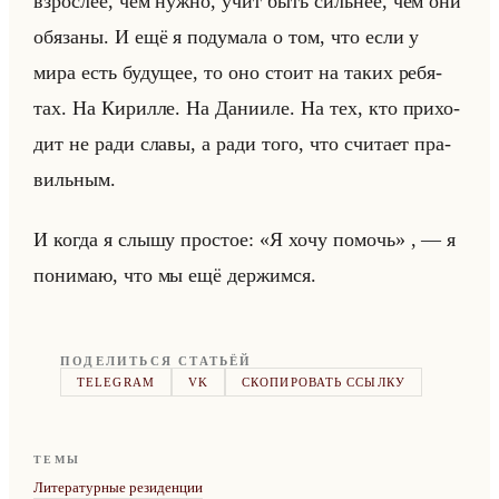
взрос­лее, чем нужно, учит быть сильнее, чем они
обя­за­ны. И ещё я по­ду­ма­ла о том, что если у
мира есть бу­ду­щее, то оно стоит на таких ре­бя­
тах. На Ки­рил­ле. На Да­ни­иле. На тех, кто при­хо­
дит не ради славы, а ради того, что счи­та­ет пра­
вильным.
И когда я слышу про­стое: «Я хочу помочь» , — я
по­ни­маю, что мы ещё дер­жим­ся.
ПОДЕЛИТЬСЯ СТАТЬЁЙ
TELEGRAM
VK
СКОПИРОВАТЬ ССЫЛКУ
ТЕМЫ
Литературные резиденции