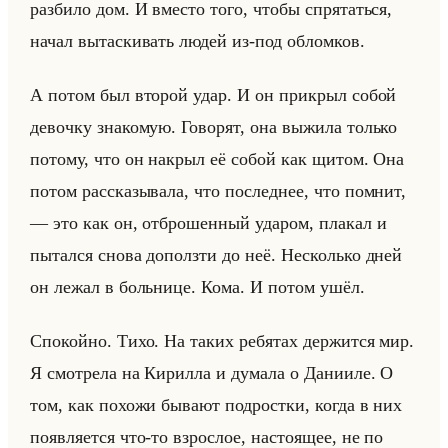
раз­би­ло дом. И вме­сто того, чтобы спря­таться,
начал вы­тас­ки­вать людей из-под об­лом­ков.
А потом был вто­рой удар. И он при­крыл собой
де­воч­ку зна­ко­мую. Го­во­рят, она вы­жи­ла только
по­то­му, что он на­крыл её собой как щитом. Она
потом рас­ска­зы­ва­ла, что по­след­нее, что пом­нит,
— это как он, от­бро­шен­ный уда­ром, пла­кал и
пы­тал­ся снова до­полз­ти до неё. Несколько дней
он лежал в больни­це. Кома. И потом ушёл.
Спо­койно. Тихо. На таких ре­бя­тах дер­жит­ся мир.
Я смот­ре­ла на Ки­рил­ла и ду­ма­ла о Да­ни­иле. О
том, как по­хо­жи бы­ва­ют под­рост­ки, когда в них
по­яв­ля­ет­ся что-то взрос­лое, на­сто­ящее, не по