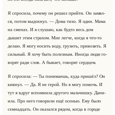
Я спро­си­ла, по­че­му он решил прийти. Он за­мял­
ся, потом вы­дох­нул. — Дома тихо. Я один. Мама
на сме­нах. И я слу­шаю, как будто весь дом
дышит этим стра­хом. Мне легче, когда я что-то
делаю. Я могу но­сить воду, гру­зить, при­во­зить. Я
сильный. Я хочу быть по­лез­ным. Ино­гда люди го­
во­рят ради слов. А бы­ва­ет, го­во­рят серд­цем.
Я спро­си­ла: — Ты по­ни­ма­ешь, куда при­шёл? Он
кив­нул. — Да. Я не герой. Но я могу по­мочь. И
тут я вдруг вспом­ни­ла дру­го­го мальчиш­ку. Да­ни­
ила. Про него го­во­ри­ли ещё осе­нью. Ему было
сем­на­дцать. Он ока­зал­ся рядом, когда в го­ро­де