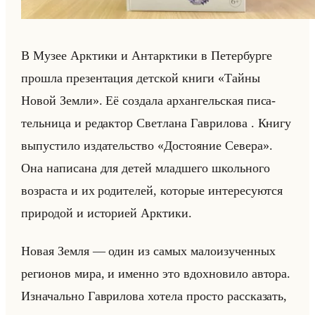
В Музее Арк­ти­ки и Ан­тарк­ти­ки в Пе­тер­бур­ге
про­шла пре­зен­та­ция дет­ской книги «Тайны
Новой Земли». Её со­зда­ла ар­хан­гельская пи­са­
тельни­ца и ре­дак­тор Свет­ла­на Гав­ри­ло­ва . Книгу
вы­пу­сти­ло из­да­тельство «Достояние Севера».
Она на­пи­са­на для детей млад­ше­го школьно­го
воз­рас­та и их ро­ди­те­лей, ко­то­рые ин­те­ре­су­ют­ся
при­ро­дой и ис­то­ри­ей Арк­ти­ки.
Новая Земля — один из самых ма­ло­изу­чен­ных
ре­ги­онов мира, и имен­но это вдох­но­ви­ло ав­то­ра.
Из­на­чально Гав­ри­ло­ва хо­те­ла про­сто рас­ска­зать,