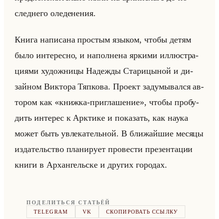
след­не­го оле­де­не­ния.
Книга на­пи­са­на про­стым язы­ком, чтобы детям
было ин­те­рес­но, и на­пол­не­на яр­ки­ми ил­лю­стра­
ци­ями ху­дож­ни­цы На­деж­ды Ста­ри­цы­ной и ди­
зайном Вик­то­ра Тяп­ко­ва. Про­ект за­ду­мы­вал­ся ав­
то­ром как «книжка-приглашение», чтобы про­бу­
дить ин­те­рес к Арк­ти­ке и по­ка­зать, как наука
может быть увле­ка­тельной. В бли­жайшие ме­ся­цы
из­да­тельство пла­ни­ру­ет про­ве­сти пре­зен­та­ции
книги в Ар­хан­гельске и дру­гих го­ро­дах.
ПОДЕЛИТЬСЯ СТАТЬЁЙ
TELEGRAM
VK
СКОПИРОВАТЬ ССЫЛКУ