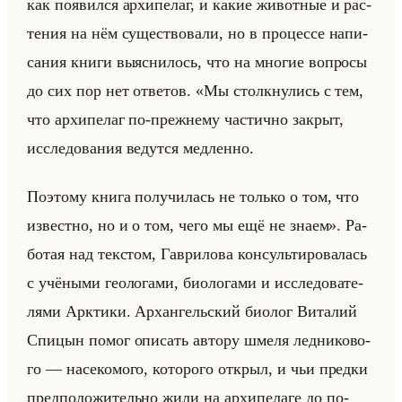
как по­явил­ся ар­хи­пе­лаг, и какие жи­вот­ные и рас­
те­ния на нём су­ще­ство­ва­ли, но в про­цес­се на­пи­
са­ния книги вы­яс­ни­лось, что на мно­гие во­про­сы
до сих пор нет от­ве­тов. «Мы столкнулись с тем,
что архипелаг по-прежнему частично закрыт,
исследования ведутся медленно.
Поэтому книга получилась не только о том, что
известно, но и о том, чего мы ещё не знаем». Ра­
бо­тая над тек­стом, Гав­ри­ло­ва кон­сульти­ро­ва­лась
с учё­ны­ми гео­ло­га­ми, био­ло­га­ми и ис­сле­до­ва­те­
ля­ми Арк­ти­ки. Ар­хан­гельский био­лог Ви­та­лий
Спи­цын помог опи­сать ав­то­ру шмеля лед­ни­ко­во­
го — на­се­ко­мо­го, ко­то­ро­го от­крыл, и чьи пред­ки
пред­по­ло­жи­тельно жили на ар­хи­пе­ла­ге до по­