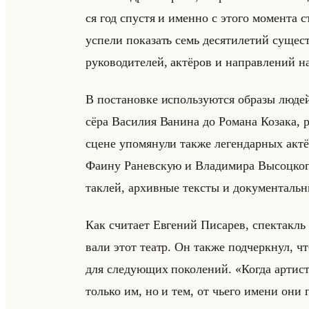
ся год спу­стя и имен­но с этого мо­мен­та ст
успе­ли по­ка­зать семь де­ся­ти­ле­тий су­ще­с
ру­ко­во­ди­те­лей, ак­тё­ров и на­прав­ле­ний 
В по­ста­нов­ке ис­пользу­ют­ся об­ра­зы людей
сё­ра Ва­си­лия Ва­ни­на до Ро­ма­на Ко­за­ка, 
сцене упо­мя­ну­ли также ле­ген­дар­ных ак­т
Фаину Ра­нев­скую и Вла­ди­ми­ра Вы­соц­ко­
так­лей, ар­хив­ные тек­сты и до­ку­мен­тальн
Как счи­та­ет Ев­ге­ний Пи­са­рев, спек­такль
ва­ли этот театр. Он также под­черк­нул, что
для сле­ду­ющих по­ко­ле­ний. «Когда арт
только им, но и тем, от чьего имени они го