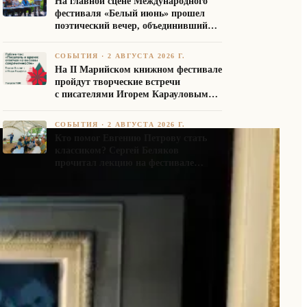
На главной сцене Международного
фестиваля «Белый июнь» прошел
поэтический вечер, объединивший
авторов Союза писателей России
СОБЫТИЯ
·
2 АВГУСТА 2026 Г.
На II Марийском книжном фестивале
пройдут творческие встречи
с писателями Игорем Карауловым
и Платоном Бесединым
СОБЫТИЯ
·
2 АВГУСТА 2026 Г.
Кто помог Евгению Петрову стать
классиком? Сергей Беляков
прочитал лекцию на фестивале
«Белый июнь»