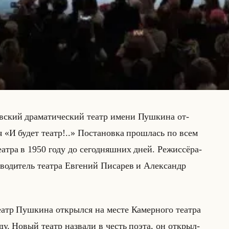
в­ский дра­ма­ти­че­ский театр имени Пуш­ки­на от­
ля «И будет театр!..» По­ста­нов­ка про­шлась по всем
е­ат­ра в 1950 году до се­го­дняш­них дней. Ре­жис­сё­ра­
во­ди­тель те­ат­ра Ев­ге­ний Пи­са­рев и Алек­сандр
тр Пуш­ки­на от­крыл­ся на месте Ка­мер­но­го те­ат­ра
году. Новый театр на­зва­ли в честь поэта, он от­крыл­