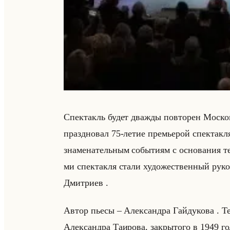
Спек­такль будет два­жды по­вто­рен Мос­ко
празд­но­вал 75-летие пре­мье­рой спек­так­
зна­ме­на­тельным со­бы­ти­ям с ос­но­ва­ния т
ми спек­так­ля стали ху­до­же­ствен­ный ру­ко­
Дмит­ри­ев .
Автор пьесы – Алек­сандра Гайду­ко­ва . Теа
Алек­сандра Та­иро­ва, за­кры­то­го в 1949 