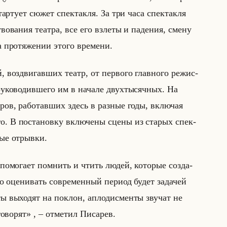
ар­ту­ет сюжет спек­так­ля. За три часа спек­так­ля
тво­ва­ния те­ат­ра, все его взле­ты и па­де­ния, смену
на про­тя­же­нии этого вре­ме­ни.
, воз­дви­гав­ших театр, от пер­во­го глав­но­го ре­жис­
ру­ко­во­див­ше­го им в на­ча­ле двух­ты­сяч­ных. На
ё­ров, ра­бо­тав­ших здесь в раз­ные годы, вклю­чая
го. В по­ста­нов­ку вклю­че­ны сцены из ста­рых спек­
ые от­рыв­ки.
 по­мо­га­ет пом­нить и чтить людей, ко­то­рые со­зда­
 оце­ни­вать со­вре­мен­ный пе­ри­од будет за­да­чей
исты выходят на поклон, аплодисменты звучат не
ворят» , – от­ме­тил Пи­са­рев.