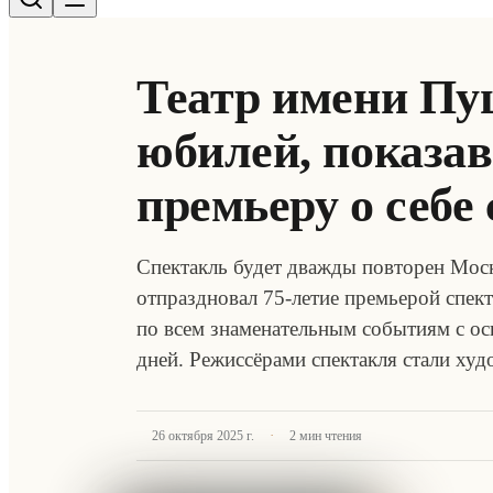
Театр имени Пу
юбилей, показав
премьеру о себе
Спектакль будет дважды повторен Мос
отпраздновал 75-летие премьерой спект
по всем знаменательным событиям с ос
дней. Режиссёрами спектакля стали х
·
26 октября 2025 г.
2
мин чтения