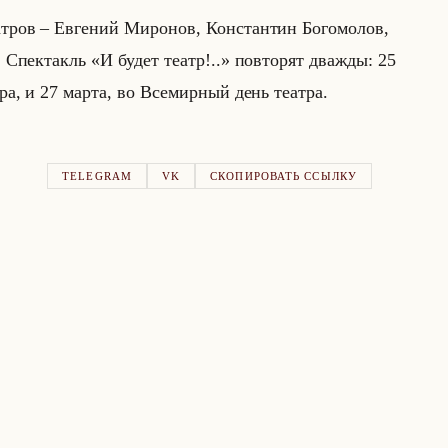
т­ров – Ев­ге­ний Ми­ро­нов, Кон­стан­тин Бо­го­мо­лов,
е. Спек­такль «И будет театр!..» по­вто­рят два­жды: 25
т­ра, и 27 марта, во Все­мир­ный день те­ат­ра.
TELEGRAM
VK
СКОПИРОВАТЬ ССЫЛКУ