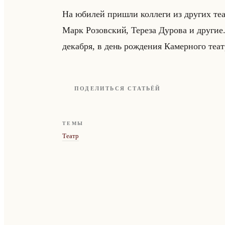
На юби­лей при­шли кол­ле­ги из дру­гих те­а
Марк Ро­зов­ский, Те­ре­за Ду­ро­ва и дру­ги
де­каб­ря, в день рож­де­ния Ка­мер­но­го те­а
ПОДЕЛИТЬСЯ СТАТЬЁЙ
ТЕМЫ
Театр