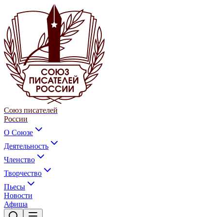
Союз писателей
России
О Союзе
Деятельность
Членство
Творчество
Пьесы
Новости
Афиша