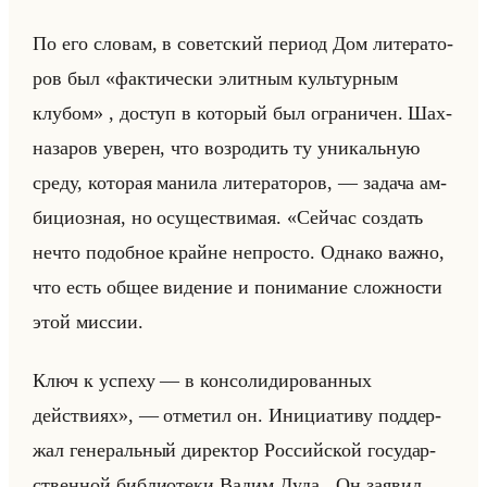
По его сло­вам, в со­вет­ский пе­ри­од Дом ли­те­ра­то­
ров был «фактически элитным культурным
клубом» , до­ступ в ко­то­рый был огра­ни­чен. Шах­
на­за­ров уве­рен, что воз­ро­дить ту уни­кальную
среду, ко­то­рая ма­ни­ла ли­те­ра­то­ров, — за­да­ча ам­
би­ци­оз­ная, но осу­ще­стви­мая. «Сейчас создать
нечто подобное крайне непросто. Однако важно,
что есть общее видение и понимание сложности
этой миссии.
Ключ к успеху — в консолидированных
действиях», — от­ме­тил он. Ини­ци­ати­ву под­дер­
жал ге­не­ральный ди­рек­тор Рос­сийской го­су­дар­
ствен­ной биб­лио­те­ки Вадим Дуда . Он за­явил,