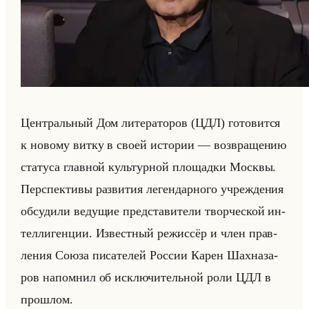
Цен­тральный Дом ли­те­ра­то­ров (ЦДЛ) го­то­вит­ся
к но­во­му витку в своей ис­то­рии — воз­вра­ще­нию
ста­ту­са глав­ной культур­ной пло­щад­ки Моск­вы.
Пер­спек­ти­вы раз­ви­тия ле­ген­дар­но­го учре­жде­ния
об­су­ди­ли ве­ду­щие пред­ста­ви­те­ли твор­че­ской ин­
тел­ли­ген­ции. Из­вест­ный ре­жис­сёр и член прав­
ле­ния Союза пи­са­те­лей Рос­сии Карен Шах­на­за­
ров на­пом­нил об ис­клю­чи­тельной роли ЦДЛ в
про­шлом.