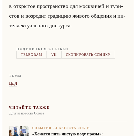
в от­кры­тое про­стран­ство для моск­ви­чей и ту­ри­
стов и воз­ро­дит тра­ди­цию жи­во­го об­ще­ния и ин­
тел­лек­ту­ально­го дис­кур­са.
ПОДЕЛИТЬСЯ СТАТЬЁЙ
TELEGRAM
VK
СКОПИРОВАТЬ ССЫЛКУ
ТЕМЫ
ЦДЛ
ЧИТАЙТЕ ТАКЖЕ
Другие новости Союза
СОБЫТИЯ
·
4 АВГУСТА 2026 Г.
«Хочется пить чистую воду прозы»: