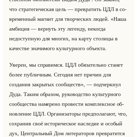
что стра­те­ги­че­ская цель — пре­вра­тить ЦДЛ в со­
вре­мен­ный маг­нит для твор­че­ских людей. «Наша
амбиция — вернуть эту легенду, некогда
недоступную для многих, на карту столицы в
качестве значимого культурного объекта.
Уверен, мы справимся. ЦДЛ обязательно станет
более публичным. Сегодня нет причин для
создания закрытых сообществ», — под­черк­нул
Дуда. Таким об­ра­зом, ру­ко­вод­ство культур­но­го
со­об­ще­ства на­ме­ре­но про­ве­сти ком­плекс­ное об­
нов­ле­ние ЦДЛ. Ор­га­ни­за­то­ры пред­по­ла­га­ют, что,
со­хра­нив своё ис­то­ри­че­ское на­сле­дие и осо­бый
дух, Цен­тральный Дом ли­те­ра­то­ров пре­вра­тит­ся