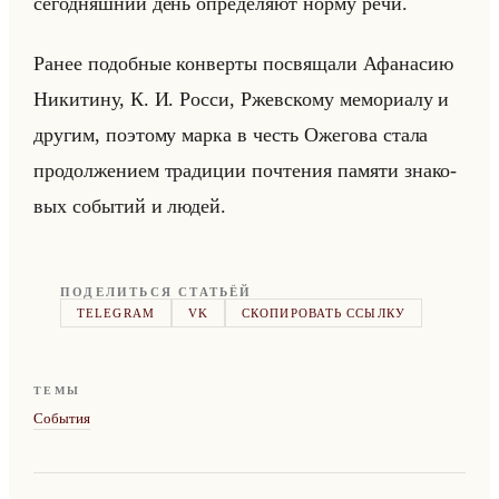
се­го­дняш­ний день опре­де­ля­ют норму речи.
Ранее по­доб­ные кон­вер­ты по­свя­ща­ли Афа­на­сию
Ни­ки­ти­ну, К. И. Росси, Ржев­ско­му ме­мо­ри­алу и
дру­гим, по­это­му марка в честь Оже­го­ва стала
про­дол­же­ни­ем тра­ди­ции по­чте­ния па­мя­ти зна­ко­
вых со­бы­тий и людей.
ПОДЕЛИТЬСЯ СТАТЬЁЙ
TELEGRAM
VK
СКОПИРОВАТЬ ССЫЛКУ
ТЕМЫ
События