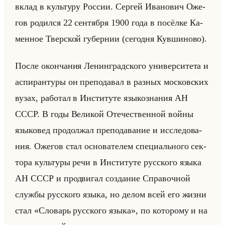
вклад в культу­ру Рос­сии. Сер­гей Ива­но­вич Оже­
гов ро­дил­ся 22 сен­тяб­ря 1900 года в по­сёл­ке Ка­
мен­ное Твер­ской гу­бер­нии (се­год­ня Кув­ши­но­во).
После окон­ча­ния Ле­нин­град­ско­го уни­вер­си­те­та и
ас­пи­ран­ту­ры он пре­по­да­вал в раз­ных мос­ков­ских
вузах, ра­бо­тал в Ин­сти­ту­те язы­ко­зна­ния АН
СССР. В годы Ве­ли­кой Оте­че­ствен­ной войны
язы­ко­вед про­дол­жал пре­по­да­ва­ние и ис­сле­до­ва­
ния. Оже­гов стал ос­но­ва­те­лем спе­ци­ально­го сек­
то­ра культу­ры речи в Ин­сти­ту­те рус­ско­го языка
АН СССР и про­дви­гал со­зда­ние Спра­воч­ной
служ­бы рус­ско­го языка, но делом всей его жизни
стал «Словарь русского языка», по ко­то­ро­му и на