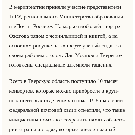
В ме­ро­при­ятии при­ня­ли уча­стие пред­ста­ви­те­ли
ТвГУ, ре­ги­онально­го Ми­ни­стер­ства об­ра­зо­ва­ния
и «Почты России». На марке изоб­ра­жён порт­рет
Оже­го­ва рядом с чер­нильни­цей и кни­гой, а на
ос­нов­ном ри­сун­ке на кон­вер­те учё­ный сидит за
своим ра­бо­чим сто­лом. Для Моск­вы и Твери из­
го­тов­ле­ны спе­ци­альные штем­пе­ли га­ше­ния.
Всего в Твер­скую об­ласть по­сту­пи­ло 10 тысяч
кон­вер­тов, ко­то­рые можно при­об­ре­сти в круп­
ных поч­то­вых от­де­ле­ни­ях го­ро­да. В Управ­ле­нии
фе­де­ральной поч­то­вой связи от­ме­ти­ли, что такие
ини­ци­ати­вы по­мо­га­ют со­хра­нить па­мять об ис­то­
рии стра­ны и людях, ко­то­рые внес­ли важ­ный