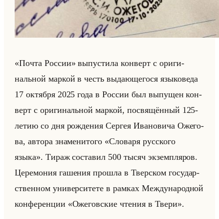
«Почта России» вы­пу­сти­ла кон­верт с ори­ги­
нальной мар­кой в честь вы­да­юще­го­ся язы­ко­ве­да
17 ок­тяб­ря 2025 года в Рос­сии был вы­пу­щен кон­
верт с ори­ги­нальной мар­кой, по­свя­щён­ный 125-
летию со дня рож­де­ния Сер­гея Ива­но­ви­ча Оже­го­
ва, ав­то­ра зна­ме­ни­то­го «Словаря русского
языка». Тираж со­ста­вил 500 тысяч эк­зем­пля­ров.
Це­ре­мо­ния га­ше­ния про­шла в Твер­ском го­су­дар­
ствен­ном уни­вер­си­те­те в рам­ках Меж­ду­на­род­ной
кон­фе­рен­ции «Ожеговские чтения в Твери».