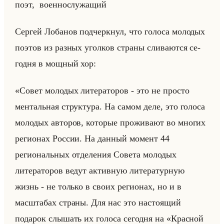
поэт, во­ен­но­слу­жа­щий
Сер­гей Ло­ба­нов под­черк­нул, что го­ло­са мо­ло­дых
по­этов из раз­ных угол­ков стра­ны сли­ва­ют­ся се­
год­ня в мощ­ный хор:
«Совет молодых литераторов - это не просто
ментальная структура. На самом деле, это голоса
молодых авторов, которые проживают во многих
регионах России. На данный момент 44
региональных отделения Совета молодых
литераторов ведут активную литературную
жизнь - не только в своих регионах, но и в
масштабах страны. Для нас это настоящий
подарок слышать их голоса сегодня на «Красной