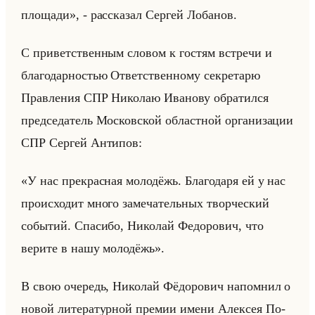
площади», - рас­ска­зал Сер­гей Ло­ба­нов.
С при­вет­ствен­ным сло­вом к го­стям встре­чи и
бла­го­дар­но­стью От­вет­ствен­но­му сек­ре­та­рю
Прав­ле­ния СПР Ни­ко­лаю Ива­но­ву об­ра­тил­ся
пред­се­да­тель Мос­ков­ской об­ласт­ной ор­га­ни­за­ции
СПР Сер­гей Ан­ти­пов:
«У нас прекрасная молодёжь. Благодаря ей у нас
происходит много замечательных творческий
событий. Спасибо, Николай Федорович, что
верите в нашу молодёжь».
В свою оче­редь, Ни­ко­лай Фё­до­ро­вич на­пом­нил о
новой ли­те­ра­тур­ной пре­мии имени Алек­сея По­