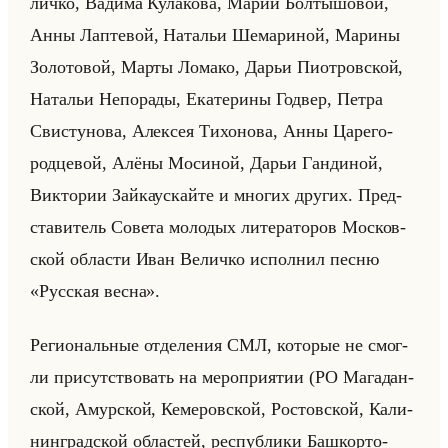
лич­ко, Ва­ди­ма Ку­ла­ко­ва, Марии Бол­ты­шо­вой,
Анны Лап­те­вой, На­та­льи Ше­ма­ри­ной, Ма­ри­ны
Зо­ло­то­вой, Марты Ло­ма­ко, Дарьи Пио­тров­ской,
На­та­льи Непо­ра­ды, Ека­те­ри­ны Год­вер, Петра
Сви­сту­но­ва, Алек­сея Ти­хо­но­ва, Анны Ца­ре­го­
род­це­вой, Алёны Мо­си­ной, Дарьи Ган­ди­ной,
Вик­то­рии Зайка­ус­кайте и мно­гих дру­гих. Пред­
ста­ви­тель Со­ве­та мо­ло­дых ли­те­ра­то­ров Мос­ков­
ской об­ла­сти Иван Ве­лич­ко ис­пол­нил песню
«Русская весна».
Ре­ги­ональные от­де­ле­ния СМЛ, ко­то­рые не смог­
ли при­сут­ство­вать на ме­ро­при­ятии (РО Ма­га­дан­
ской, Амур­ской, Ке­ме­ров­ской, Ро­стов­ской, Ка­ли­
нин­град­ской об­ла­стей, рес­пуб­ли­ки Баш­кор­то­