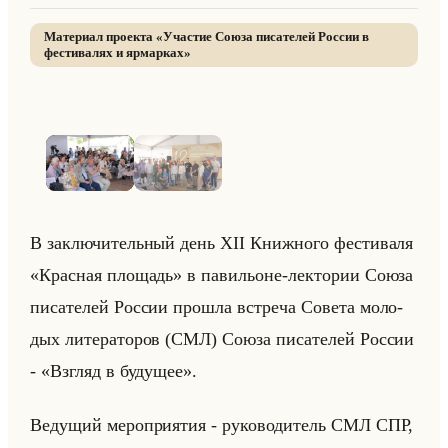
Материал проекта «
Участие Союза писателей России в
фестивалях и ярмарках
»
1
/
2
· нажмите для просмотра
В за­клю­чи­тельный день XII Книж­но­го фе­сти­ва­ля
«Красная площадь» в па­ви­льоне-лек­то­рии Союза
пи­са­те­лей Рос­сии про­шла встре­ча Со­ве­та мо­ло­
дых ли­те­ра­то­ров (СМЛ) Союза пи­са­те­лей Рос­сии
- «Взгляд в будущее».
Ве­ду­щий ме­ро­при­ятия - ру­ко­во­ди­тель СМЛ СПР,