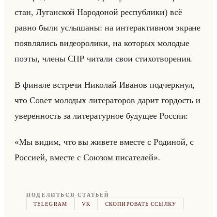
стан, Лу­ган­ской На­ро­до­ной рес­пуб­ли­ки) всё
равно были услы­ша­ны: на ин­тер­ак­тив­ном экране
по­яв­ля­лись ви­део­ро­ли­ки, на ко­то­рых мо­ло­дые
поэты, члены СПР чи­та­ли свои сти­хо­тво­ре­ния.
В фи­на­ле встре­чи Ни­ко­лай Ива­нов под­черк­нул,
что Совет мо­ло­дых ли­те­ра­то­ров дарит гор­дость и
уве­рен­ность за ли­те­ра­тур­ное бу­ду­щее Рос­сии:
«Мы видим, что вы живете вместе с Родиной, с
Россией, вместе с Союзом писателей».
ПОДЕЛИТЬСЯ СТАТЬЁЙ
TELEGRAM
VK
СКОПИРОВАТЬ ССЫЛКУ