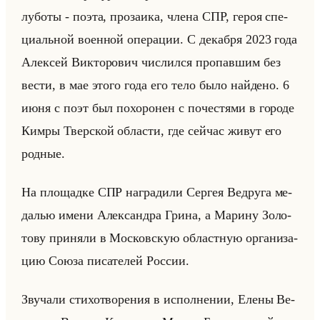
лу­бо­ты - поэта, про­за­ика, члена СПР, героя спе­
ци­альной во­ен­ной опе­ра­ции. С де­каб­ря 2023 года
Алек­сей Вик­то­ро­вич чис­лил­ся про­пав­шим без
вести, в мае этого года его тело было найде­но. 6
июня с поэт был по­хо­ро­нен с по­че­стя­ми в го­ро­де
Кимры Твер­ской об­ла­сти, где сейчас живут его
род­ные.
На пло­щад­ке СПР на­гра­ди­ли Сер­гея Ве­дру­га ме­
да­лью имени Алек­сандра Грина, а Ма­ри­ну Зо­ло­
то­ву при­ня­ли в Мос­ков­скую об­ласт­ную ор­га­ни­за­
цию Союза пи­са­те­лей Рос­сии.
Зву­ча­ли сти­хо­тво­ре­ния в ис­пол­не­нии, Елены Ве­