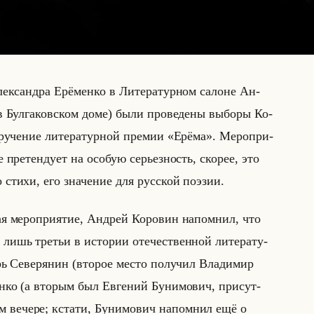
ек­сандра Ерё­мен­ко в Ли­те­ра­тур­ном са­лоне Ан­
 в Бул­га­ков­ском доме) были про­ве­де­ны вы­бо­ры Ко­
вру­че­ние ли­те­ра­тур­ной пре­мии «Ерёма». Ме­ро­при­
 пре­тен­ду­ет на осо­бую се­рьез­ность, ско­рее, это
 стихи, его зна­че­ние для рус­ской по­эзии.
вая ме­ро­при­ятие, Ан­дрей Ко­ро­вин на­пом­нил, что
лишь тре­тьи в ис­то­рии оте­че­ствен­ной ли­те­ра­ту­
ь Се­ве­ря­нин (вто­рое место по­лу­чил Вла­ди­мир
­ко (а вто­рым был Ев­ге­ний Бу­ни­мо­вич, при­сут­
ве­че­ре; кста­ти, Бу­ни­мо­вич на­пом­нил ещё о