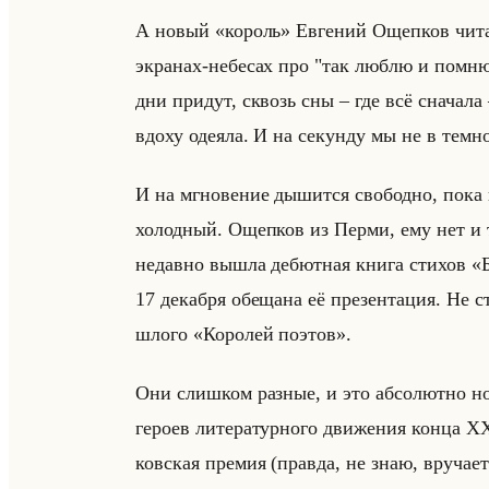
А новый «король» Ев­ге­ний Ощеп­ков читал
экра­нах-небе­сах про "так люблю и помню
дни при­дут, сквозь сны – где всё сна­ча­ла –
вдоху оде­яла. И на се­кун­ду мы не в тем­но
И на мгно­ве­ние ды­шит­ся сво­бод­но, пока 
хо­лод­ный. Ощеп­ков из Перми, ему нет и т
недав­но вышла де­бют­ная книга сти­хов 
17 де­каб­ря обе­ща­на её пре­зен­та­ция. Не 
шло­го «Королей поэтов».
Они слиш­ком раз­ные, и это аб­со­лют­но но
ге­ро­ев ли­те­ра­тур­но­го дви­же­ния конц
ков­ская пре­мия (прав­да, не знаю, вру­ча­е