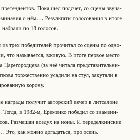
ре­тен­ден­тов. Пока шел под­счет, со сцены зву­ча­
­ми­на­ния о нём…. Ре­зульта­ты го­ло­со­ва­ния в итоге
 на­бра­ли по 18 го­ло­сов.
из трех по­бе­ди­те­лей про­чи­тал со сцены по од­но­
­ли, что на­зы­ва­ет­ся, вжи­вую. В итоге пер­вое место
Ца­ре­го­род­це­ва (за неё чи­та­ла пред­ста­ви­тельни­
ко­ва тор­же­ствен­но уса­ди­ли на стул, за­ку­та­ли в
­ро­ван­ную ко­ро­ну.
ве на­гра­ды по­лу­чит ав­тор­ский вечер в лит­са­лоне
. Тогда, в 1982-м, Ере­мен­ко по­бе­дил со зна­ме­ни­
ов. Раз­ме­шан воз­дух на ионы. И пе­ре­дел­кин­ские
… Это, как можно до­га­даться, про осень.