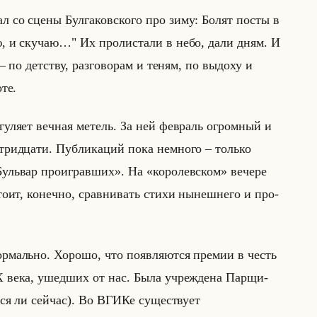
 со сцены Бул­га­ков­ско­го про зиму: Болят посты в
, и ску­чаю…" Их про­ли­ста­ли в небо, дали дням. И
 по дет­ству, раз­го­во­рам и теням, по вы­до­ху и
­те.
гу­ля­ет веч­ная ме­тель. За ней фев­раль огром­ный и
рид­ца­ти. Пуб­ли­ка­ций пока немно­го – только
«Бульвар проигравших». На «королевском» ве­че­ре
стоит, ко­неч­но, срав­ни­вать стихи ны­неш­не­го и про­
р­мально. Хо­ро­шо, что по­яв­ля­ют­ся пре­мии в честь
а ХХ века, ушед­ших от нас. Была учре­жде­на Пар­щи­
т­ся ли сейчас). Во ВГИКе су­ще­ству­ет