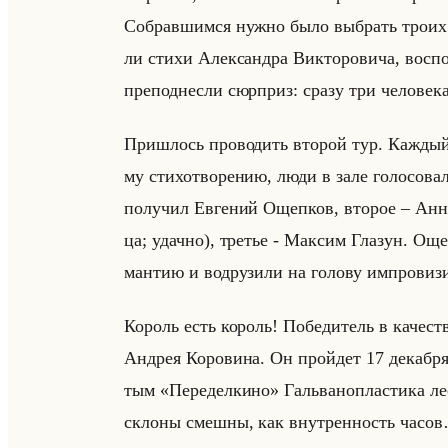
Со­брав­шим­ся нужно было вы­брать троих п
ли стихи Алек­сандра Вик­то­ро­ви­ча, вос­по
пре­под­нес­ли сюр­приз: сразу три че­ло­ве­ка
При­шлось про­во­дить вто­рой тур. Каж­дый 
му сти­хо­тво­ре­нию, люди в зале го­ло­со­ва
по­лу­чил Ев­ге­ний Ощеп­ков, вто­рое – Анна 
ца; удач­но), тре­тье - Мак­сим Гла­зун. Ощеп­
ман­тию и во­дру­зи­ли на го­ло­ву им­про­ви­зи
Ко­роль есть ко­роль! По­бе­ди­тель в ка­че­ст
Ан­дрея Ко­ро­ви­на. Он пройдет 17 де­каб­ря
тым «Переделкино» Гальва­но­пла­сти­ка лес
скло­ны смеш­ны, как внут­рен­ность часов