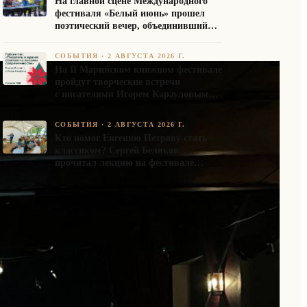
На главной сцене Международного
фестиваля «Белый июнь» прошел
поэтический вечер, объединивший
авторов Союза писателей России
СОБЫТИЯ
·
2 АВГУСТА 2026 Г.
На II Марийском книжном фестивале
пройдут творческие встречи
с писателями Игорем Карауловым
и Платоном Бесединым
СОБЫТИЯ
·
2 АВГУСТА 2026 Г.
Кто помог Евгению Петрову стать
классиком? Сергей Беляков
прочитал лекцию на фестивале
«Белый июнь»