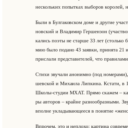
нескольких по­пыт­ках вы­бо­ров ко­ро­лей, 
Были в Бул­га­ков­ском доме и дру­гие участ
нов­ский и Вла­ди­мир Гер­шен­зон (участ­во
ка­лись поэты не стар­ше 33 лет (столько бы
мию было по­да­но 43 за­яв­ки, при­ня­та 21 
при­сла­ли пред­ста­ви­те­лей, что пра­ви­ла­ми
Стихи зву­ча­ли ано­ним­но (под но­ме­ра­ми),
шев­ской и Ми­ха­ила Лип­ки­на. Кста­ти, в 1
Школы-сту­дии МХАТ. Прямо ска­жем – ка­че
ры ав­то­ров – крайне раз­но­об­раз­ны­ми. Зву­
вполне укла­ды­ва­юще­еся в по­ня­тие «жен
Впро­чем, это и непло­хо: кар­ти­на со­вре­м