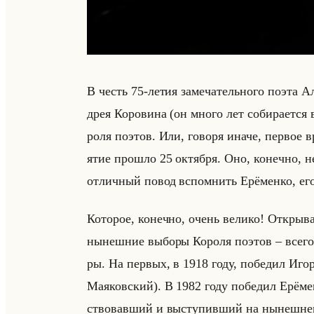
В честь 75-летия за­ме­ча­тельно­го поэта Ал
дрея Ко­ро­ви­на (он много лет со­би­ра­ет­ся
ро­ля по­этов. Или, го­во­ря иначе, пер­вое 
ятие про­шло 25 ок­тяб­ря. Оно, ко­неч­но, не
от­лич­ный повод вспом­нить Ерё­мен­ко, его
Ко­то­рое, ко­неч­но, очень ве­ли­ко! От­кры­
ны­неш­ние вы­бо­ры Ко­ро­ля по­этов – всего 
ры. На пер­вых, в 1918 году, по­бе­дил Игор
Ма­яков­ский). В 1982 году по­бе­дил Ерё­мен
ство­вав­ший и вы­сту­пив­ший на ны­неш­нем 