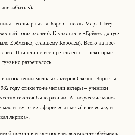
ныне за­бы­тых).
­ни­ки ле­ген­дар­ных вы­бо­ров – поэты Марк Ша­ту­
­вав­ший тогда за­оч­но). К уча­стию в «Ерёме» до­пус­
ло Ерё­мен­ко, став­ше­му Ко­ро­лем). Всего на пре­
из них. При­шли не все пре­тен­ден­ты – неко­то­рые
 гу­ман­но раз­ре­ша­лось.
 в ис­пол­не­нии мо­ло­дых ак­те­ров Ок­са­ны Ко­ро­сты­
982 году стихи тоже чи­та­ли ак­те­ры – уче­ни­ки
­ство тек­стов было раз­ным. А твор­че­ские ма­не­
ча­ло и нечто ме­та­фо­ри­че­ски-ме­та­фи­зи­че­ское, и
ская лирика».
ен­ной по­эзии в итоге по­лу­чи­лась вполне объём­ная.