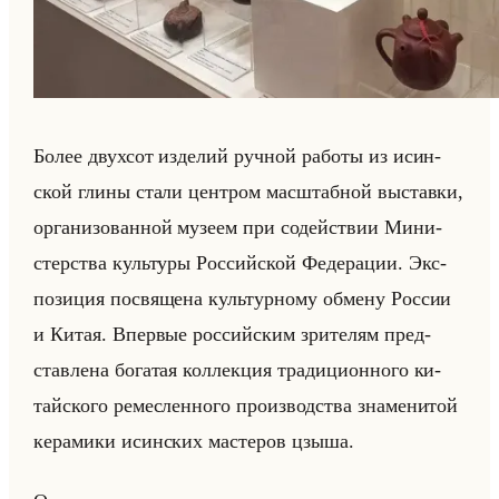
Более двух­сот из­де­лий руч­ной ра­бо­ты из ис­ин­
ской глины стали цен­тром мас­штаб­ной вы­став­ки,
ор­га­ни­зо­ван­ной му­зе­ем при со­действии Ми­ни­
стер­ства культу­ры Рос­сийской Фе­де­ра­ции. Экс­
по­зи­ция по­свя­ще­на культур­но­му об­ме­ну Рос­сии
и Китая. Впер­вые рос­сийским зри­те­лям пред­
став­ле­на бо­га­тая кол­лек­ция тра­ди­ци­он­но­го ки­
тайско­го ре­мес­лен­но­го про­из­вод­ства зна­ме­ни­той
ке­ра­ми­ки ис­ин­ских ма­сте­ров цзыша.