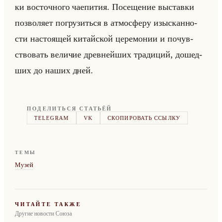
ки во­сточ­но­го чае­пи­тия. По­се­ще­ние вы­став­ки
поз­во­ля­ет по­гру­зиться в ат­мо­сфе­ру изыс­кан­но­
сти на­сто­ящей ки­тайской це­ре­мо­нии и по­чув­
ство­вать ве­ли­чие древ­нейших тра­ди­ций, до­шед­
ших до наших дней.
ПОДЕЛИТЬСЯ СТАТЬЁЙ
TELEGRAM
VK
СКОПИРОВАТЬ ССЫЛКУ
ТЕМЫ
Музей
ЧИТАЙТЕ ТАКЖЕ
Другие новости Союза