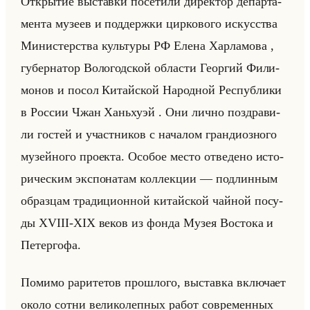
От­кры­тие вы­став­ки по­се­ти­ли ди­рек­тор де­пар­та­
мен­та му­зеев и под­держ­ки цир­ко­во­го ис­кус­ства
Ми­ни­стер­ства культу­ры РФ Елена Хар­ла­мо­ва ,
гу­бер­на­тор Во­ло­год­ской об­ла­сти Ге­ор­гий Фи­ли­
мо­нов и посол Ки­тайской На­род­ной Рес­пуб­ли­ки
в Рос­сии Чжан Ха­ньху­эй . Они лично по­здра­ви­
ли го­стей и участ­ни­ков с на­ча­лом гран­ди­оз­но­го
му­зейно­го про­ек­та. Осо­бое место от­ве­де­но ис­то­
ри­че­ским экс­по­на­там кол­лек­ции — под­лин­ным
об­раз­цам тра­ди­ци­он­ной ки­тайской чайной по­су­
ды XVIII-XIX веков из фонда Музея Во­сто­ка и
Пе­тер­го­фа.
По­ми­мо ра­ри­те­тов про­шло­го, вы­став­ка вклю­ча­ет
около сотни ве­ли­ко­леп­ных работ со­вре­мен­ных