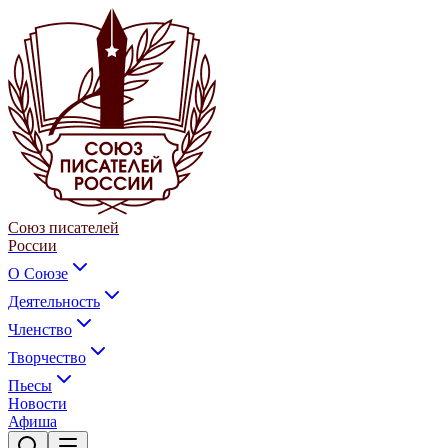
Союз писателей
России
О Союзе
Деятельность
Членство
Творчество
Пьесы
Новости
Афиша