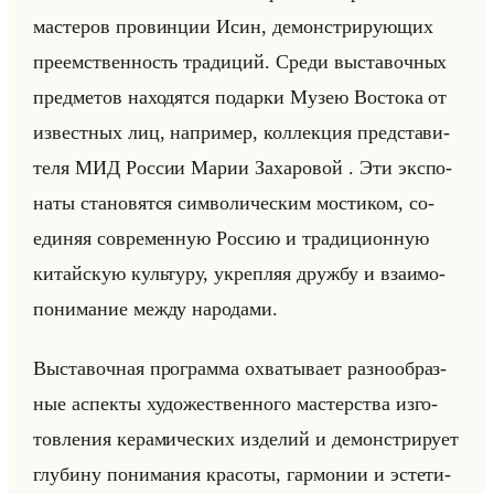
ма­сте­ров про­вин­ции Исин, де­мон­стри­ру­ющих
пре­ем­ствен­ность тра­ди­ций. Среди вы­ста­воч­ных
пред­ме­тов на­хо­дят­ся по­дар­ки Музею Во­сто­ка от
из­вест­ных лиц, на­при­мер, кол­лек­ция пред­ста­ви­
те­ля МИД Рос­сии Марии За­ха­ро­вой . Эти экс­по­
на­ты ста­но­вят­ся сим­во­ли­че­ским мо­сти­ком, со­
еди­няя со­вре­мен­ную Рос­сию и тра­ди­ци­он­ную
ки­тайскую культу­ру, укреп­ляя друж­бу и вза­имо­
по­ни­ма­ние между на­ро­да­ми.
Вы­ста­воч­ная про­грам­ма охва­ты­ва­ет раз­но­об­раз­
ные ас­пек­ты ху­до­же­ствен­но­го ма­стер­ства из­го­
тов­ле­ния ке­ра­ми­че­ских из­де­лий и де­мон­стри­ру­ет
глу­би­ну по­ни­ма­ния кра­со­ты, гар­мо­нии и эс­те­ти­