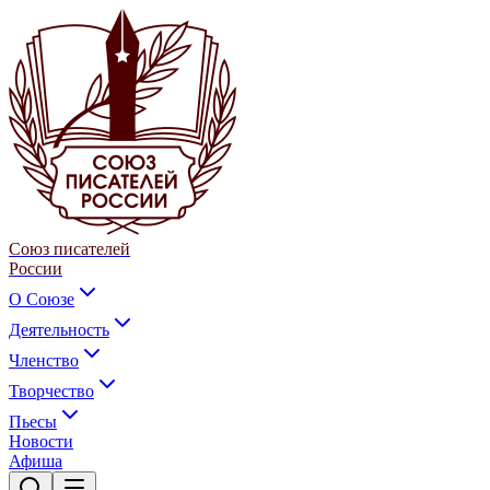
Союз писателей
России
О Союзе
Деятельность
Членство
Творчество
Пьесы
Новости
Афиша