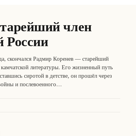
старейший член
й России
ода, скончался Радмир Коренев — старейший
а камчатской литературы. Его жизненный путь
тавшись сиротой в детстве, он прошёл через
 войны и послевоенного…