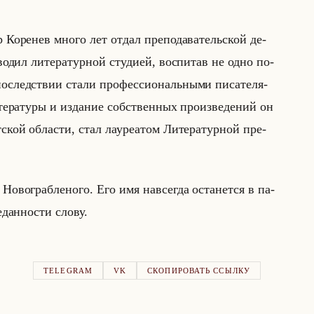
р Ко­ре­нев много лет отдал пре­по­да­ва­тельской де­
во­дил ли­те­ра­тур­ной сту­ди­ей, вос­пи­тав не одно по­
по­след­ствии стали про­фес­си­ональны­ми пи­са­те­ля­
е­ра­ту­ры и из­да­ние соб­ствен­ных про­из­ве­де­ний он
­ской об­ла­сти, стал ла­уре­атом Ли­те­ра­тур­ной пре­
Но­во­граб­ле­но­го. Его имя на­все­гда оста­нет­ся в па­
­дан­но­сти слову.
TELEGRAM
VK
СКОПИРОВАТЬ ССЫЛКУ