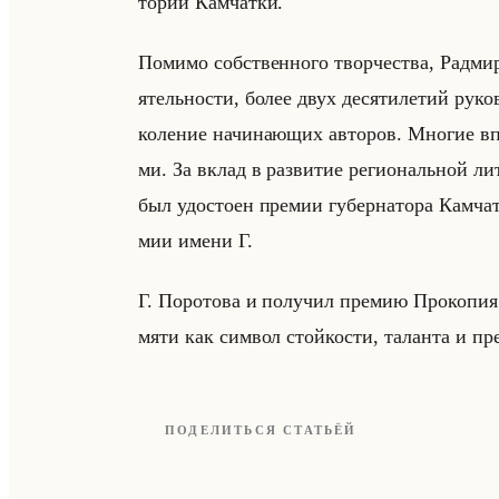
то­рии Кам­чат­ки.
По­ми­мо соб­ствен­но­го твор­че­ства, Рад­ми
ятельно­сти, более двух де­ся­ти­ле­тий ру­ко­
ко­ле­ние на­чи­на­ющих ав­то­ров. Мно­гие в
ми. За вклад в раз­ви­тие ре­ги­ональной ли­т
был удо­сто­ен пре­мии гу­бер­на­то­ра Кам­чат
мии имени Г.
Г. По­ро­то­ва и по­лу­чил пре­мию Про­ко­пия 
мя­ти как сим­вол стойко­сти, та­лан­та и пре
ПОДЕЛИТЬСЯ СТАТЬЁЙ