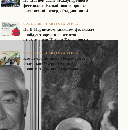
На главной сцене Международного
фестиваля «Белый июнь» прошел
поэтический вечер, объединивший
авторов Союза писателей России
СОБЫТИЯ
·
2 АВГУСТА 2026 Г.
На II Марийском книжном фестивале
пройдут творческие встречи
с писателями Игорем Карауловым
и Платоном Бесединым
СОБЫТИЯ
·
2 АВГУСТА 2026 Г.
Кто помог Евгению Петрову стать
классиком? Сергей Беляков
прочитал лекцию на фестивале
«Белый июнь»