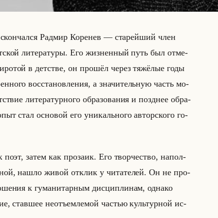
 скон­чал­ся Рад­мир Ко­ре­нев — ста­рейший член
т­ской ли­те­ра­ту­ры. Его жиз­нен­ный путь был от­ме­
си­ро­той в дет­стве, он про­шёл через тя­жё­лые годы
ен­но­го вос­ста­нов­ле­ния, а зна­чи­тельную часть мо­
твие ли­те­ра­тур­но­го об­ра­зо­ва­ния и позд­нее об­ра­
пыт стал ос­но­вой его уни­кально­го ав­тор­ско­го го­
ак поэт, затем как про­за­ик. Его твор­че­ство, на­пол­
и­ной, нашло живой от­клик у чи­та­те­лей. Он не про­
­ше­ния к гу­ма­ни­тар­ным дис­ци­пли­нам, од­на­ко
­дие, став­шее неотъем­ле­мой ча­стью культур­ной ис­