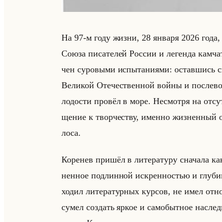
На 97-м году жизни, 28 ян­ва­ря 2026 года,
Союза пи­са­те­лей Рос­сии и ле­ген­да кам­ча
чен су­ро­вы­ми ис­пы­та­ни­ями: остав­шись 
Ве­ли­кой Оте­че­ствен­ной войны и по­сле­во­
ло­до­сти про­вёл в море. Несмот­ря на от­сут­с
ще­ние к твор­че­ству, имен­но жиз­нен­ный о
ло­са.
Ко­ре­нев при­шёл в ли­те­ра­ту­ру сна­ча­ла к
нен­ное под­лин­ной ис­крен­но­стью и глу­б
хо­дил ли­те­ра­тур­ных кур­сов, не имел от­но
сумел со­здать яркое и са­мо­быт­ное на­сле