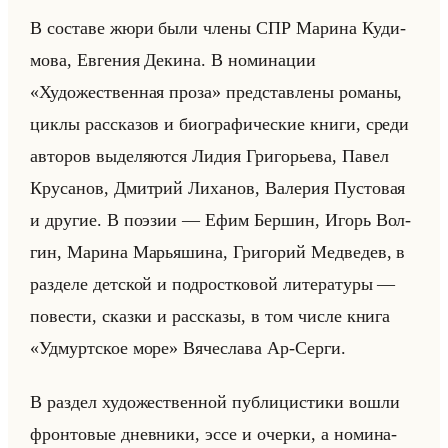
В со­ста­ве жюри были члены СПР Ма­ри­на Ку­ди­
мо­ва, Ев­ге­ния Де­ки­на. В но­ми­на­ции
«Художественная проза» пред­став­ле­ны ро­ма­ны,
циклы рас­ска­зов и био­гра­фи­че­ские книги, среди
ав­то­ров вы­де­ля­ют­ся Лидия Гри­го­рье­ва, Павел
Кру­са­нов, Дмит­рий Ли­ха­нов, Ва­ле­рия Пу­сто­вая
и дру­гие. В по­эзии — Ефим Бер­шин, Игорь Вол­
гин, Ма­ри­на Ма­рья­ши­на, Гри­го­рий Мед­ве­дев, в
раз­де­ле дет­ской и под­рост­ко­вой ли­те­ра­ту­ры —
по­ве­сти, сказ­ки и рас­ска­зы, в том числе книга
«Удмуртское море» Вя­че­сла­ва Ар-Серги.
В раз­дел ху­до­же­ствен­ной пуб­ли­ци­сти­ки вошли
фрон­то­вые днев­ни­ки, эссе и очер­ки, а но­ми­на­