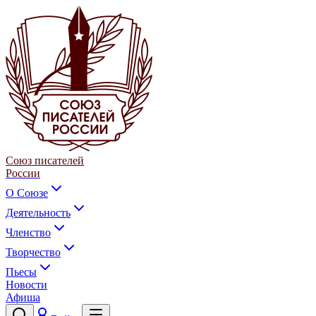
Союз писателей
России
О Союзе
Деятельность
Членство
Творчество
Пьесы
Новости
Афиша