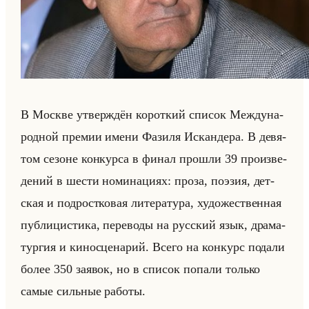
В Москве утвер­ждён ко­рот­кий спи­сок Меж­ду­на­
род­ной пре­мии имени Фа­зи­ля Ис­кан­де­ра. В де­вя­
том се­зоне кон­кур­са в финал про­шли 39 про­из­ве­
де­ний в шести но­ми­на­ци­ях: проза, по­эзия, дет­
ская и под­рост­ко­вая ли­те­ра­ту­ра, ху­до­же­ствен­ная
пуб­ли­ци­сти­ка, пе­ре­во­ды на рус­ский язык, дра­ма­
тур­гия и ки­но­сце­на­рий. Всего на кон­курс по­да­ли
более 350 за­явок, но в спи­сок по­па­ли только
самые сильные ра­бо­ты.