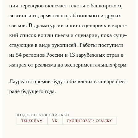
ция пе­ре­во­дов вклю­ча­ет тек­сты с баш­кир­ско­го,
лез­гин­ско­го, ар­мян­ско­го, аба­зин­ско­го и дру­гих
язы­ков. В дра­ма­тур­гии и ки­но­сце­на­ри­ях в ко­рот­
кий спи­сок вошли пьесы и сце­на­рии, пока су­ще­
ству­ющие в виде ру­ко­пи­сей. Ра­бо­ты по­сту­пи­ли
из 54 ре­ги­онов Рос­сии и 13 за­ру­беж­ных стран в
жан­рах от ре­ализ­ма до экс­пе­ри­мен­тальных форм.
Ла­уре­аты пре­мии будут объяв­ле­ны в ян­ва­ре-фев­
ра­ле бу­ду­ще­го года.
ПОДЕЛИТЬСЯ СТАТЬЁЙ
TELEGRAM
VK
СКОПИРОВАТЬ ССЫЛКУ