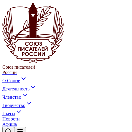
Союз писателей
России
О Союзе
Деятельность
Членство
Творчество
Пьесы
Новости
Афиша