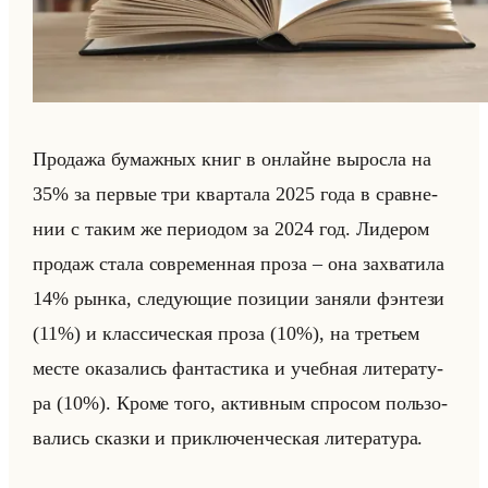
Про­да­жа бу­маж­ных книг в он­лайне вы­рос­ла на
35% за пер­вые три квар­та­ла 2025 года в срав­не­
нии с таким же пе­ри­одом за 2024 год. Ли­де­ром
про­даж стала со­вре­мен­ная проза – она за­хва­ти­ла
14% рынка, сле­ду­ющие по­зи­ции за­ня­ли фэн­те­зи
(11%) и клас­си­че­ская проза (10%), на тре­тьем
месте ока­за­лись фан­та­сти­ка и учеб­ная ли­те­ра­ту­
ра (10%). Кроме того, ак­тив­ным спро­сом пользо­
ва­лись сказ­ки и при­клю­чен­че­ская ли­те­ра­ту­ра.