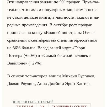
Эти на­прав­ле­ния за­ня­ли по 9% про­даж. При­ме­ча­
тельно, что самым по­пу­ляр­ным за­про­сом в по­ис­
ке стали дет­ские книги, в част­но­сти, сказ­ки и на­
род­ные про­из­ве­де­ния. В ок­тяб­ре рост про­даж
при­шел­ся на книгу «Волшебник страны Оз» - в
срав­не­нии с сен­тяб­рем ею стали ин­те­ре­со­ваться
на 36% больше. Вслед за ней идут «Гарри
Поттер» (+30%) и «Самый богатый человек в
Вавилоне» (+27%).
В спи­сок топ-ав­то­ров вошли Ми­ха­ил Бул­га­ков,
Джоан Ро­улинг, Анна Джейн и Эрин Хан­тер.
ПОДЕЛИТЬСЯ СТАТЬЁЙ
TELEGRAM
VK
СКОПИРОВАТЬ ССЫЛКУ