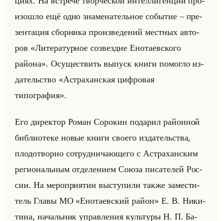
ци­ях. На встре­че твор­че­ской ин­тел­ли­ген­ции про­
изо­шло ещё одно зна­ме­на­тельное со­бы­тие – пре­
зен­та­ция сбор­ни­ка про­из­ве­де­ний мест­ных ав­то­
ров «Литературное созвездие Енотаевского
района». Осу­ще­ствить вы­пуск книги по­мог­ло из­
да­тельство «Астраханская цифровая
типография».
Его ди­рек­тор Роман Со­ро­кин по­да­рил район­ной
биб­лио­те­ке новые книги сво­его из­да­тельства,
пло­до­твор­но со­труд­ни­ча­юще­го с Аст­ра­хан­ским
ре­ги­ональным от­де­ле­ни­ем Союза пи­са­те­лей Рос­
сии. На ме­ро­при­ятии вы­сту­пи­ли также за­ме­сти­
тель Главы МО «Енотаевский район» Е. В. Ни­ки­
ти­на, на­чальник управ­ле­ния культу­ры Н. П. Ба­