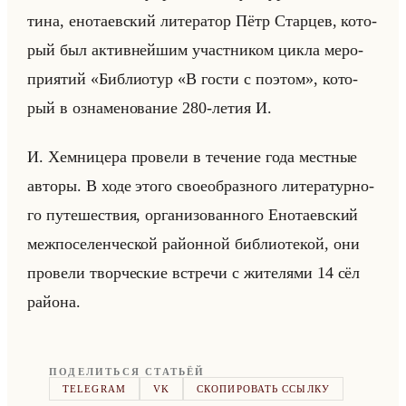
ти­на, ено­та­ев­ский ли­те­ра­тор Пётр Стар­цев, ко­то­
рый был ак­тив­нейшим участ­ни­ком цикла ме­ро­
при­ятий «Библиотур «В гости с поэтом», ко­то­
рый в озна­ме­но­ва­ние 280-летия И.
И. Хем­ни­це­ра про­ве­ли в те­че­ние года мест­ные
ав­то­ры. В ходе этого свое­об­раз­но­го ли­те­ра­тур­но­
го пу­те­ше­ствия, ор­га­ни­зо­ван­но­го Ено­та­ев­ский
меж­по­се­лен­че­ской район­ной биб­лио­те­кой, они
про­ве­ли твор­че­ские встре­чи с жи­те­ля­ми 14 сёл
райо­на.
ПОДЕЛИТЬСЯ СТАТЬЁЙ
TELEGRAM
VK
СКОПИРОВАТЬ ССЫЛКУ