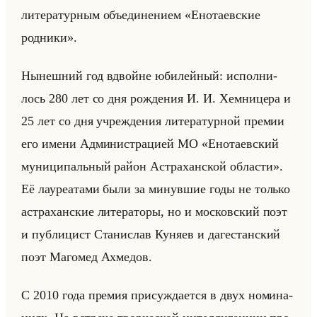
ли­те­ра­тур­ным объеди­не­ни­ем «Енотаевские
родники».
Ны­неш­ний год вдвойне юби­лейный: ис­пол­ни­
лось 280 лет со дня рож­де­ния И. И. Хем­ни­це­ра и
25 лет со дня учре­жде­ния ли­те­ра­тур­ной пре­мии
его имени Ад­ми­ни­стра­ци­ей МО «Енотаевский
муниципальный район Астраханской области».
Её ла­уре­ата­ми были за ми­нув­шие годы не только
аст­ра­хан­ские ли­те­ра­то­ры, но и мос­ков­ский поэт
и пуб­ли­цист Ста­ни­слав Ку­ня­ев и да­ге­стан­ский
поэт Ма­го­мед Ах­ме­дов.
С 2010 года пре­мия при­суж­да­ет­ся в двух но­ми­на­