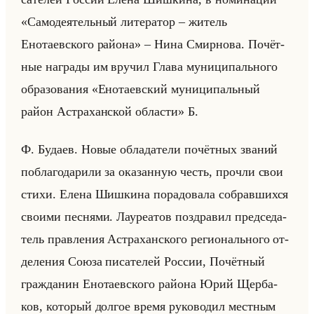
«Самодеятельный литератор – житель
Енотаевского района» – Нина Смир­но­ва. По­чёт­
ные на­гра­ды им вру­чил Глава му­ни­ци­пально­го
об­ра­зо­ва­ния «Енотаевский муниципальный
район Астраханской области» Б.
Ф. Бу­да­ев. Новые об­ла­да­те­ли по­чёт­ных зва­ний
по­бла­го­да­ри­ли за ока­зан­ную честь, про­чли свои
стихи. Елена Шиш­ки­на по­ра­до­ва­ла со­брав­ших­ся
сво­ими пес­ня­ми. Ла­уре­атов по­здра­вил пред­се­да­
тель прав­ле­ния Аст­ра­хан­ско­го ре­ги­онально­го от­
де­ле­ния Союза пи­са­те­лей Рос­сии, По­чёт­ный
граж­да­нин Ено­та­ев­ско­го райо­на Юрий Щер­ба­
ков, ко­то­рый дол­гое время ру­ко­во­дил мест­ным