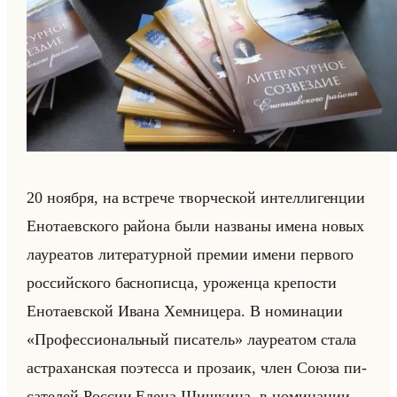
20 но­яб­ря, на встре­че твор­че­ской ин­тел­ли­ген­ции
Ено­та­ев­ско­го райо­на были на­зва­ны имена новых
ла­уре­атов ли­те­ра­тур­ной пре­мии имени пер­во­го
рос­сийско­го бас­но­пис­ца, уро­жен­ца кре­по­сти
Ено­та­ев­ской Ивана Хем­ни­це­ра. В но­ми­на­ции
«Профессиональный писатель» ла­уре­атом стала
аст­ра­хан­ская по­этес­са и про­за­ик, член Союза пи­
са­те­лей Рос­сии Елена Шиш­ки­на, в но­ми­на­ции