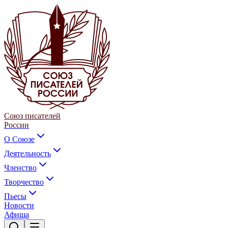
Союз писателей
России
О Союзе
Деятельность
Членство
Творчество
Пьесы
Новости
Афиша