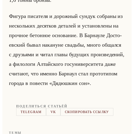
1,6 тонны брон­зы.
Фи­гу­ра пи­са­те­ля и до­рож­ный сун­дук со­бра­ны из
нескольких де­сят­ков де­та­лей и уста­нов­ле­ны на
проч­ное бе­тон­ное ос­но­ва­ние. В Бар­нау­ле До­сто­
ев­ский бывал на­ка­нуне сва­дьбы, много об­щал­ся
с дру­зья­ми и читал главы бу­ду­щих про­из­ве­де­ний,
а фи­ло­ло­ги Ал­тайско­го го­су­ни­вер­си­те­та даже
счи­та­ют, что имен­но Бар­на­ул стал про­то­ти­пом
го­ро­да в по­ве­сти «Дядюшкин сон».
ПОДЕЛИТЬСЯ СТАТЬЁЙ
TELEGRAM
VK
СКОПИРОВАТЬ ССЫЛКУ
ТЕМЫ