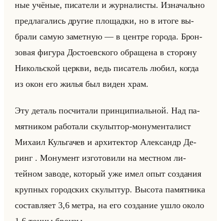
ные учё­ные, пи­са­те­ли и жур­на­ли­сты. Из­на­чально
пред­ла­га­лись дру­гие пло­щад­ки, но в итоге вы­
бра­ли самую за­мет­ную — в цен­тре го­ро­да. Брон­
зо­вая фи­гу­ра До­сто­ев­ско­го об­ра­ще­на в сто­ро­ну
Ни­кольской церк­ви, ведь пи­са­тель любил, когда
из окон его жилья был виден храм.
Эту де­таль по­счи­та­ли прин­ци­пи­альной. Над па­
мят­ни­ком ра­бо­та­ли скульптор-мо­ну­мен­та­лист
Ми­ха­ил Кульга­чев и ар­хи­тек­тор Алек­сандр Де­
ринг . Мо­ну­мент из­го­то­ви­ли на мест­ном ли­
тейном за­во­де, ко­то­рый уже имел опыт со­зда­ния
круп­ных го­род­ских скульп­тур. Вы­со­та па­мят­ни­ка
со­став­ля­ет 3,6 метра, на его со­зда­ние ушло около