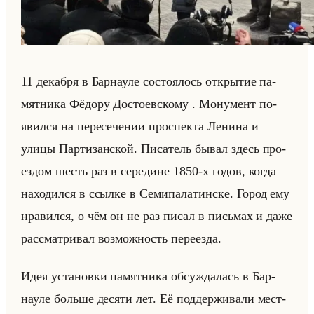
11 де­каб­ря в Бар­нау­ле со­сто­ялось от­кры­тие па­
мят­ни­ка Фё­до­ру До­сто­ев­ско­му . Мо­ну­мент по­
явил­ся на пе­ре­се­че­нии про­спек­та Ле­ни­на и
улицы Пар­ти­зан­ской. Пи­са­тель бывал здесь про­
ез­дом шесть раз в се­ре­дине 1850-х годов, когда
на­хо­дил­ся в ссыл­ке в Се­ми­па­ла­тин­ске. Город ему
нра­вил­ся, о чём он не раз писал в письмах и даже
рас­смат­ри­вал воз­мож­ность пе­ре­ез­да.
Идея уста­нов­ки па­мят­ни­ка об­суж­да­лась в Бар­
нау­ле больше де­ся­ти лет. Её под­дер­жи­ва­ли мест­