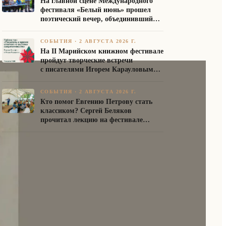
На главной сцене Международного
фестиваля «Белый июнь» прошел
поэтический вечер, объединивший
авторов Союза писателей России
СОБЫТИЯ
·
2 АВГУСТА 2026 Г.
На II Марийском книжном фестивале
пройдут творческие встречи
с писателями Игорем Карауловым
и Платоном Бесединым
СОБЫТИЯ
·
2 АВГУСТА 2026 Г.
Кто помог Евгению Петрову стать
классиком? Сергей Беляков
прочитал лекцию на фестивале
«Белый июнь»