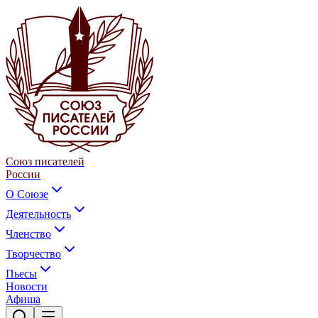
Союз писателей
России
О Союзе
Деятельность
Членство
Творчество
Пьесы
Новости
Афиша