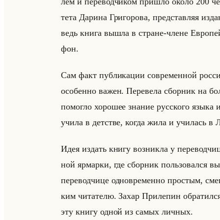
лем и пе­ре­вод­чи­ком при­шло около 200 че­
те­та Да­ри­на Гри­го­ро­ва, пред­став­ляя из­д
ведь книга вышла в стране-члене Ев­ро­пей
фон.
Сам факт пуб­ли­ка­ции со­вре­мен­ной рос­с
осо­бен­но важен. Пе­ре­ве­ла сбор­ник на бо
по­мог­ло хо­ро­шее зна­ние рус­ско­го языка
учила в дет­стве, когда жила и учи­лась в Ле
Идея из­дать книгу воз­ник­ла у пе­ре­вод­чи
ной яр­мар­ки, где сбор­ник пользо­вал­ся вы­
пе­ре­вод­чи­це од­но­вре­мен­но про­стым, см
ким чи­та­те­лю. Захар При­ле­пин об­ра­тил­ся
эту книгу одной из самых лич­ных.