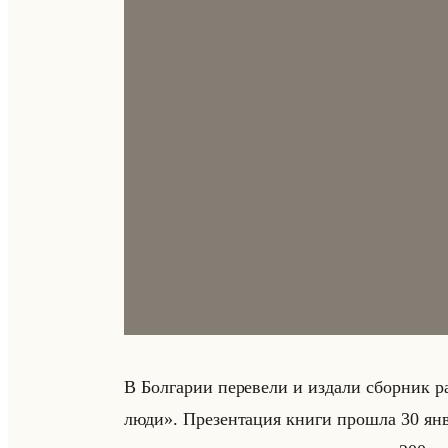
В Бол­га­рии пе­ре­ве­ли и из­да­ли сбор­ник 
люди». Пре­зен­та­ция книги про­шла 30 ян­в