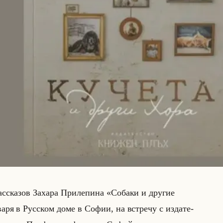
рас­ска­зов За­ха­ра При­ле­пи­на «Собаки и другие
а­ря в Рус­ском доме в Софии, на встре­чу с из­да­те­