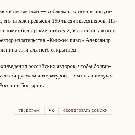
ы­ми пи­том­ца­ми — со­ба­ка­ми, ко­та­ми и по­пу­га­
м, его тираж пре­вы­сил 150 тысяч эк­зем­пля­ров. Пи­
ос­при­мут бол­гар­ские чи­та­те­ли, и он не ис­клю­чил
­рек­тор из­да­тельства «Книжен плых» Алек­сандр
е­пи­на стал для него от­кры­ти­ем.
о­из­ве­де­ния рос­сийских ав­то­ров, чтобы бол­гар­
­мен­ной рус­ской ли­те­ра­ту­рой. По­мощь в по­лу­че­
Рос­сии в Бол­га­рии.
TELEGRAM
VK
СКОПИРОВАТЬ ССЫЛКУ