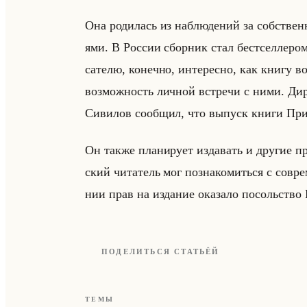
Она ро­ди­лась из на­блю­де­ний за соб­ствен­н
ями. В Рос­сии сбор­ник стал бест­сел­ле­ро
са­те­лю, ко­неч­но, ин­те­рес­но, как книгу в
воз­мож­ность лич­ной встре­чи с ними. Ди
Си­ви­лов со­об­щил, что вы­пуск книги При­л
Он также пла­ни­ру­ет из­да­вать и дру­гие пр
ский чи­та­тель мог по­зна­ко­миться с со­вре
нии прав на из­да­ние ока­за­ло по­сольство 
ПОДЕЛИТЬСЯ СТАТЬЁЙ
ТЕМЫ