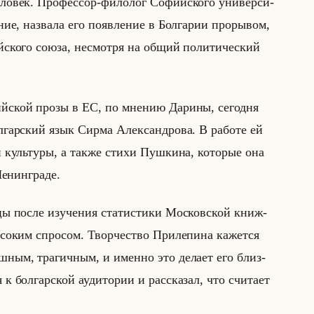
ло­век. Про­фес­сор-фи­ло­лог Со­фийско­го уни­вер­си­
а­ние, на­зва­ла его по­яв­ле­ние в Бол­га­рии про­ры­вом,
ско­го союза, несмот­ря на общий по­ли­ти­че­ский
ийской прозы в ЕС, по мне­нию Да­ри­ны, се­год­ня
л­гар­ский язык Сирма Алек­сан­дро­ва. В ра­бо­те ей
 и культу­ры, а также стихи Пуш­ки­на, ко­то­рые она
­нин­гра­де.
­цы после изу­че­ния ста­ти­сти­ки Мос­ков­ской книж­
со­ким спро­сом. Твор­че­ство При­ле­пи­на ка­жет­ся
еш­ным, тра­гич­ным, и имен­но это де­ла­ет его близ­
 к бол­гар­ской ауди­то­рии и рас­ска­зал, что счи­та­ет