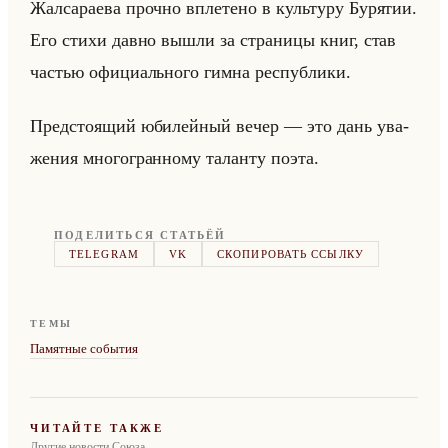
Жал­са­ра­ева проч­но впле­те­но в культу­ру Бу­ря­тии.
Его стихи давно вышли за стра­ни­цы книг, став
ча­стью офи­ци­ально­го гимна рес­пуб­ли­ки.
Пред­сто­ящий юби­лейный вечер — это дань ува­
же­ния мно­го­гран­но­му та­лан­ту поэта.
ПОДЕЛИТЬСЯ СТАТЬЁЙ
TELEGRAM
VK
СКОПИРОВАТЬ ССЫЛКУ
ТЕМЫ
Памятные события
ЧИТАЙТЕ ТАКЖЕ
Другие новости Союза