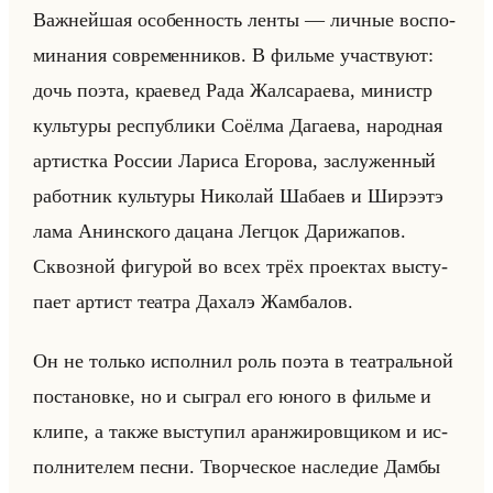
Важ­нейшая осо­бен­ность ленты — лич­ные вос­по­
ми­на­ния со­вре­мен­ни­ков. В фильме участ­ву­ют:
дочь поэта, кра­евед Рада Жал­са­ра­ева, ми­нистр
культу­ры рес­пуб­ли­ки Со­ёл­ма Да­га­ева, на­род­ная
ар­тист­ка Рос­сии Ла­ри­са Его­ро­ва, за­слу­жен­ный
ра­бот­ник культу­ры Ни­ко­лай Ша­ба­ев и Ши­рэ­этэ
лама Анин­ско­го да­ца­на Ле­гцок Да­ри­жа­пов.
Сквоз­ной фи­гу­рой во всех трёх про­ек­тах вы­сту­
па­ет ар­тист те­ат­ра Да­халэ Жам­ба­лов.
Он не только ис­пол­нил роль поэта в те­ат­ральной
по­ста­нов­ке, но и сыг­рал его юного в фильме и
клипе, а также вы­сту­пил аран­жи­ров­щи­ком и ис­
пол­ни­те­лем песни. Твор­че­ское на­сле­дие Дамбы