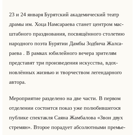
23 и 24 ян­ва­ря Бу­рят­ский ака­де­ми­че­ский театр
драмы им. Хоца Нам­са­ра­ева ста­нет цен­тром мас­
штаб­но­го празд­но­ва­ния, по­свя­щён­но­го сто­ле­тию
на­род­но­го поэта Бу­ря­тии Дамбы Зод­би­ча Жал­са­
ра­ева . В рам­ках юби­лейно­го ве­че­ра зри­те­лям
пред­ста­вят три про­из­ве­де­ния ис­кус­ства, вдох­
нов­лён­ных жиз­нью и твор­че­ством ле­ген­дар­но­го
ав­то­ра.
Ме­ро­при­ятие раз­де­ле­но на две части. В пер­вом
от­де­ле­нии со­сто­ит­ся показ уже по­лю­бив­ше­го­ся
пуб­ли­ке спек­так­ля Саяна Жам­ба­ло­ва «Звон двух
стремян». Вто­рое по­ра­ду­ет аб­со­лют­ны­ми пре­мье­