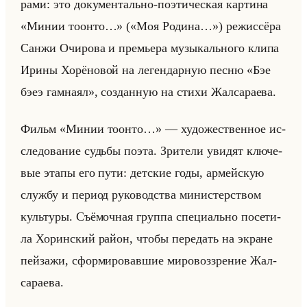
ра­ми: это до­ку­мен­тально-по­эти­че­ская кар­ти­на
«Минии тоонто…» («Моя Родина…») ре­жис­сё­ра
Санжи Очи­ро­ва и пре­мье­ра му­зы­кально­го клипа
Ирины Хо­рё­но­вой на ле­ген­дар­ную песню «Бэе
бэеэ гамнаял», со­здан­ную на стихи Жал­са­ра­ева.
Фильм «Минии тоонто…» — ху­до­же­ствен­ное ис­
сле­до­ва­ние судьбы поэта. Зри­те­ли уви­дят клю­че­
вые этапы его пути: дет­ские годы, ар­мейскую
служ­бу и пе­ри­од ру­ко­вод­ства ми­ни­стер­ством
культу­ры. Съё­моч­ная груп­па спе­ци­ально по­се­ти­
ла Хо­рин­ский район, чтобы пе­ре­дать на экране
пейза­жи, сфор­ми­ро­вав­шие ми­ро­воз­зре­ние Жал­
са­ра­ева.