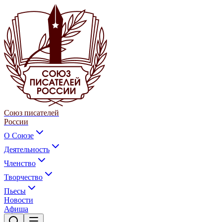
Союз писателей
России
О Союзе
Деятельность
Членство
Творчество
Пьесы
Новости
Афиша