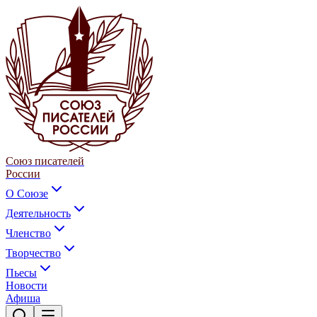
Союз писателей
России
О Союзе
Деятельность
Членство
Творчество
Пьесы
Новости
Афиша