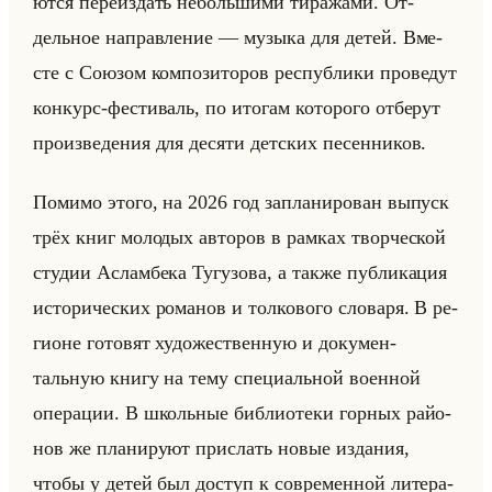
ют­ся пе­ре­из­дать небольши­ми ти­ра­жа­ми. От­
дельное на­прав­ле­ние — му­зы­ка для детей. Вме­
сте с Со­юзом ком­по­зи­то­ров рес­пуб­ли­ки про­ве­дут
кон­курс-фе­сти­валь, по ито­гам ко­то­ро­го от­бе­рут
про­из­ве­де­ния для де­ся­ти дет­ских пе­сен­ни­ков.
По­ми­мо этого, на 2026 год за­пла­ни­ро­ван вы­пуск
трёх книг мо­ло­дых ав­то­ров в рам­ках твор­че­ской
сту­дии Ас­лам­бе­ка Ту­гу­зо­ва, а также пуб­ли­ка­ция
ис­то­ри­че­ских ро­ма­нов и тол­ко­во­го сло­ва­ря. В ре­
ги­оне го­то­вят ху­до­же­ствен­ную и до­ку­мен­
тальную книгу на тему спе­ци­альной во­ен­ной
опе­ра­ции. В школьные биб­лио­те­ки гор­ных райо­
нов же пла­ни­ру­ют при­слать новые из­да­ния,
чтобы у детей был до­ступ к со­вре­мен­ной ли­те­ра­