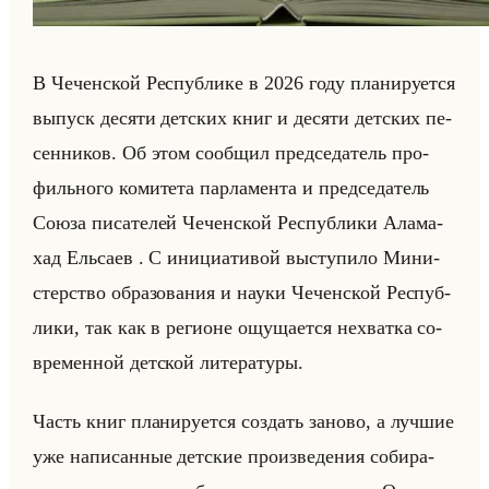
В Че­чен­ской Рес­пуб­ли­ке в 2026 году пла­ни­ру­ет­ся
вы­пуск де­ся­ти дет­ских книг и де­ся­ти дет­ских пе­
сен­ни­ков. Об этом со­об­щил пред­се­да­тель про­
фильно­го ко­ми­те­та пар­ла­мен­та и пред­се­да­тель
Союза пи­са­те­лей Че­чен­ской Рес­пуб­ли­ки Ала­ма­
хад Ельса­ев . С ини­ци­ати­вой вы­сту­пи­ло Ми­ни­
стер­ство об­ра­зо­ва­ния и науки Че­чен­ской Рес­пуб­
ли­ки, так как в ре­ги­оне ощу­ща­ет­ся нехват­ка со­
вре­мен­ной дет­ской ли­те­ра­ту­ры.
Часть книг пла­ни­ру­ет­ся со­здать за­но­во, а луч­шие
уже на­пи­сан­ные дет­ские про­из­ве­де­ния со­би­ра­