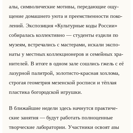
алы, сим­во­ли­че­ские мо­ти­вы, пе­ре­да­ющие ощу­
ще­ние до­маш­не­го уюта и пре­ем­ствен­но­сти по­ко­
ле­ний. Экс­по­зи­ция «Культурные коды России»
со­би­ра­лась кол­лек­тив­но — сту­ден­ты ез­ди­ли по
му­зе­ям, встре­ча­лись с ма­сте­ра­ми, ис­ка­ли экс­по­
на­ты у мест­ных кол­лек­ци­оне­ров и се­мейных хра­
ни­те­лей. В итоге в одном зале со­шлись гжель с её
ла­зур­ной па­лит­рой, зо­ло­ти­сто-крас­ная хох­ло­ма,
стро­гая гео­мет­рия ме­зен­ской рос­пи­си и тёп­лая
пла­сти­ка бо­го­род­ской иг­руш­ки.
В бли­жайшие неде­ли здесь нач­нут­ся прак­ти­че­
ские за­ня­тия — будут ра­бо­тать пол­но­цен­ные
твор­че­ские ла­бо­ра­то­рии. Участ­ни­ки осво­ят азы