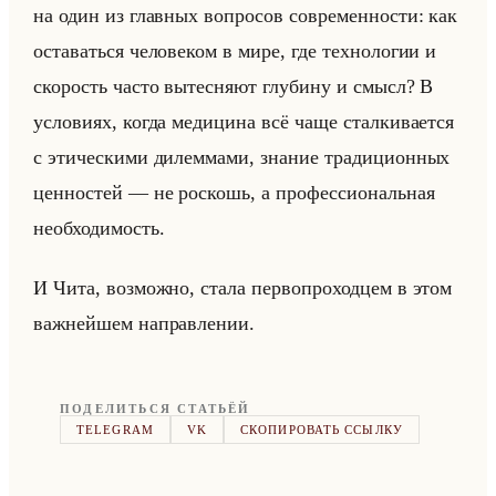
на один из глав­ных во­про­сов со­вре­мен­но­сти: как
оста­ваться че­ло­ве­ком в мире, где тех­но­ло­гии и
ско­рость часто вы­тес­ня­ют глу­би­ну и смысл? В
усло­ви­ях, когда ме­ди­ци­на всё чаще стал­ки­ва­ет­ся
с эти­че­ски­ми ди­лем­ма­ми, зна­ние тра­ди­ци­он­ных
цен­но­стей — не рос­кошь, а про­фес­си­ональная
необ­хо­ди­мость.
И Чита, воз­мож­но, стала пер­во­про­ход­цем в этом
важ­нейшем на­прав­ле­нии.
ПОДЕЛИТЬСЯ СТАТЬЁЙ
TELEGRAM
VK
СКОПИРОВАТЬ ССЫЛКУ