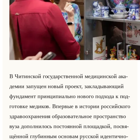
В Чи­тин­ской го­су­дар­ствен­ной ме­ди­цин­ской ака­
де­мии за­пу­щен новый про­ект, за­кла­ды­ва­ющий
фун­да­мент прин­ци­пи­ально но­во­го под­хо­да к под­
го­тов­ке ме­ди­ков. Впер­вые в ис­то­рии рос­сийско­го
здра­во­охра­не­ния об­ра­зо­ва­тельное про­стран­ство
вуза до­пол­ни­лось по­сто­ян­ной пло­щад­кой, по­свя­
щён­ной глу­бин­ным ос­но­вам рус­ской иден­тич­но­