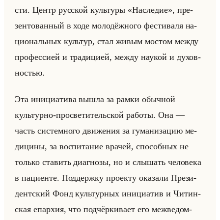
сти. Центр рус­ской культу­ры «Наследие», пре­
зен­то­ван­ный в ходе мо­ло­дёж­но­го фе­сти­ва­ля на­
ци­ональных культур, стал живым мо­стом между
про­фес­си­ей и тра­ди­ци­ей, между на­укой и ду­хов­
но­стью.
Эта ини­ци­ати­ва вышла за рамки обыч­ной
культур­но-про­све­ти­тельской ра­бо­ты. Она —
часть си­стем­но­го дви­же­ния за гу­ма­ни­за­цию ме­
ди­ци­ны, за вос­пи­та­ние вра­чей, спо­соб­ных не
только ста­вить ди­агно­зы, но и слы­шать че­ло­ве­ка
в па­ци­ен­те. Под­держ­ку про­ек­ту ока­за­ли Пре­зи­
дент­ский Фонд культур­ных ини­ци­атив и Чи­тин­
ская епар­хия, что под­чёр­ки­ва­ет его меж­ве­дом­