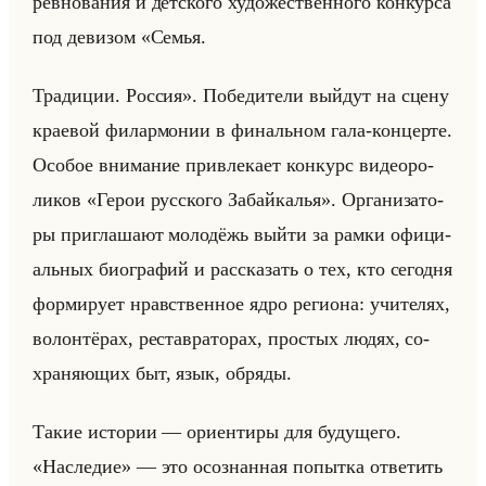
рев­но­ва­ния и дет­ско­го ху­до­же­ствен­но­го кон­кур­са
под де­ви­зом «Семья.
Традиции. Россия». По­бе­ди­те­ли выйдут на сцену
кра­евой фи­лар­мо­нии в фи­нальном гала-кон­цер­те.
Осо­бое вни­ма­ние при­вле­ка­ет кон­курс ви­део­ро­
ли­ков «Герои русского Забайкалья». Ор­га­ни­за­то­
ры при­гла­ша­ют мо­ло­дёжь выйти за рамки офи­ци­
альных био­гра­фий и рас­ска­зать о тех, кто се­год­ня
фор­ми­ру­ет нрав­ствен­ное ядро ре­ги­она: учи­те­лях,
во­лон­тё­рах, ре­став­ра­то­рах, про­стых людях, со­
хра­ня­ющих быт, язык, об­ря­ды.
Такие ис­то­рии — ори­ен­ти­ры для бу­ду­ще­го.
«Наследие» — это осо­знан­ная по­пыт­ка от­ве­тить