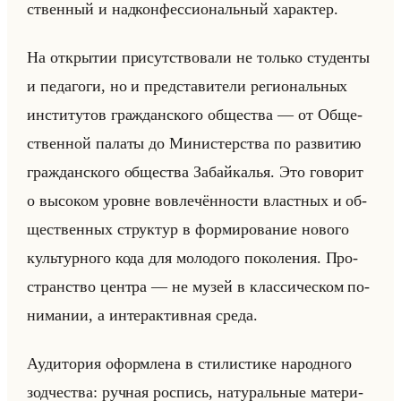
ствен­ный и над­кон­фес­си­ональный ха­рак­тер.
На от­кры­тии при­сут­ство­ва­ли не только сту­ден­ты
и пе­да­го­ги, но и пред­ста­ви­те­ли ре­ги­ональных
ин­сти­ту­тов граж­дан­ско­го об­ще­ства — от Об­ще­
ствен­ной па­ла­ты до Ми­ни­стер­ства по раз­ви­тию
граж­дан­ско­го об­ще­ства За­байка­лья. Это го­во­рит
о вы­со­ком уровне во­вле­чён­но­сти власт­ных и об­
ще­ствен­ных струк­тур в фор­ми­ро­ва­ние но­во­го
культур­но­го кода для мо­ло­до­го по­ко­ле­ния. Про­
стран­ство цен­тра — не музей в клас­си­че­ском по­
ни­ма­нии, а ин­тер­ак­тив­ная среда.
Ауди­то­рия оформ­ле­на в сти­ли­сти­ке на­род­но­го
зод­че­ства: руч­ная рос­пись, на­ту­ральные ма­те­ри­