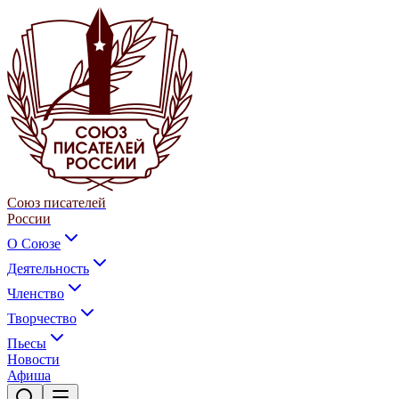
Союз писателей
России
О Союзе
Деятельность
Членство
Творчество
Пьесы
Новости
Афиша