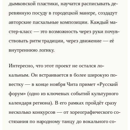
дым­ков­ской пла­сти­ки, на­учат­ся рас­пи­сы­вать де­
ре­вян­ную по­су­ду в го­ро­дец­кой ма­не­ре, со­зда­дут
ав­тор­ские пас­хальные ком­по­зи­ции. Каж­дый ма­
стер-класс — это воз­мож­ность через руки по­чув­
ство­вать ритм тра­ди­ции, через дви­же­ние — её
внут­рен­нюю ло­ги­ку.
Ин­те­рес­но, что этот про­ект не остал­ся ло­
кальным. Он встра­ива­ет­ся в более ши­ро­кую по­
вест­ку — в конце но­яб­ря Чита при­мет «Русский
форум» (одно из клю­че­вых со­бы­тий культур­но­го
ка­лен­да­ря ре­ги­она). В его рам­ках пройдёт сразу
несколько кон­кур­сов — от хо­рео­гра­фи­че­ско­го со­
стя­за­ния по на­род­но­му танцу до во­кально­го со­