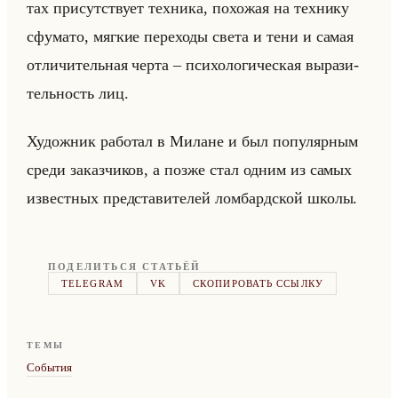
тах при­сут­ству­ет тех­ни­ка, по­хо­жая на тех­ни­ку
сфу­ма­то, мяг­кие пе­ре­хо­ды света и тени и самая
от­ли­чи­тельная черта – пси­хо­ло­ги­че­ская вы­ра­зи­
тельность лиц.
Ху­дож­ник ра­бо­тал в Ми­лане и был по­пу­ляр­ным
среди за­каз­чи­ков, а позже стал одним из самых
из­вест­ных пред­ста­ви­те­лей лом­бард­ской школы.
ПОДЕЛИТЬСЯ СТАТЬЁЙ
TELEGRAM
VK
СКОПИРОВАТЬ ССЫЛКУ
ТЕМЫ
События