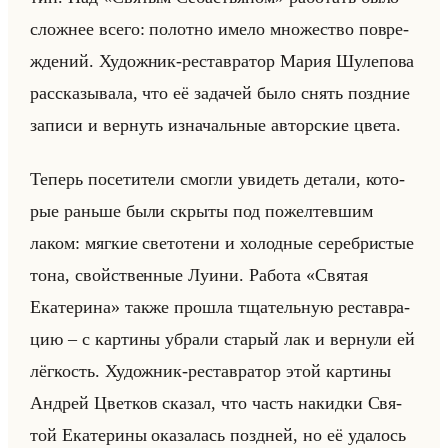
слож­нее всего: по­лот­но имело мно­же­ство по­вре­
жде­ний. Ху­дож­ник-ре­став­ра­тор Мария Шу­ле­по­ва
рас­ска­зы­ва­ла, что её за­да­чей было снять позд­ние
за­пи­си и вер­нуть из­на­чальные ав­тор­ские цвета.
Те­перь по­се­ти­те­ли смог­ли уви­деть де­та­ли, ко­то­
рые раньше были скры­ты под по­жел­тев­шим
лаком: мяг­кие све­то­те­ни и хо­лод­ные се­реб­ри­стые
тона, свойствен­ные Луини. Ра­бо­та «Святая
Екатерина» также про­шла тща­тельную ре­став­ра­
цию – с кар­ти­ны убра­ли ста­рый лак и вер­ну­ли ей
лёг­кость. Ху­дож­ник-ре­став­ра­тор этой кар­ти­ны
Ан­дрей Цвет­ков ска­зал, что часть на­кид­ки Свя­
той Ека­те­ри­ны ока­за­лась позд­ней, но её уда­лось