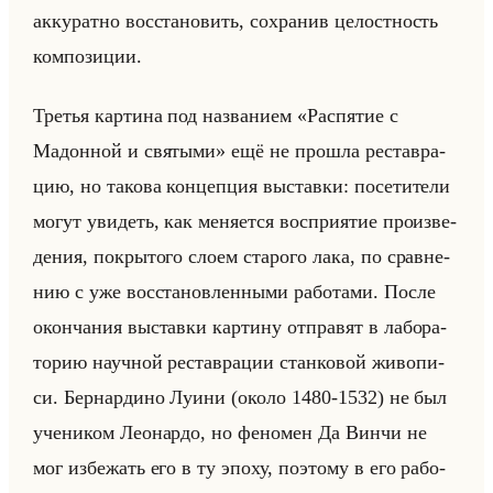
ак­ку­рат­но вос­ста­но­вить, со­хра­нив це­лост­ность
ком­по­зи­ции.
Тре­тья кар­ти­на под на­зва­ни­ем «Распятие с
Мадонной и святыми» ещё не про­шла ре­став­ра­
цию, но та­ко­ва кон­цеп­ция вы­став­ки: по­се­ти­те­ли
могут уви­деть, как ме­ня­ет­ся вос­при­ятие про­из­ве­
де­ния, по­кры­то­го слоем ста­ро­го лака, по срав­не­
нию с уже вос­ста­нов­лен­ны­ми ра­бо­та­ми. После
окон­ча­ния вы­став­ки кар­ти­ну от­пра­вят в ла­бо­ра­
то­рию на­уч­ной ре­став­ра­ции стан­ко­вой жи­во­пи­
си. Бер­нар­ди­но Луини (около 1480-1532) не был
уче­ни­ком Лео­нар­до, но фе­но­мен Да Винчи не
мог из­бе­жать его в ту эпоху, по­это­му в его ра­бо­