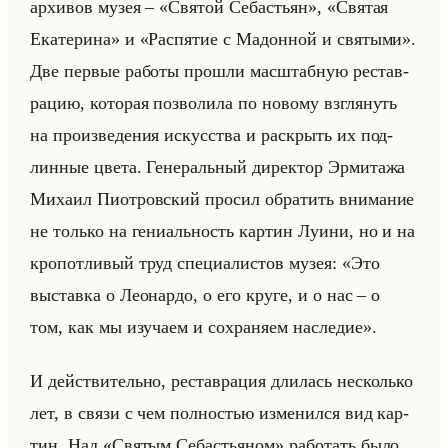
ар­хи­вов музея – «Святой Себастьян», «Святая
Екатерина» и «Распятие с Мадонной и святыми».
Две пер­вые ра­бо­ты про­шли мас­штаб­ную ре­став­
ра­цию, ко­то­рая поз­во­ли­ла по но­во­му взгля­нуть
на про­из­ве­де­ния ис­кус­ства и рас­крыть их под­
лин­ные цвета. Ге­не­ральный ди­рек­тор Эр­ми­та­жа
Ми­ха­ил Пио­тров­ский про­сил об­ра­тить вни­ма­ние
не только на ге­ни­альность кар­тин Луини, но и на
кро­пот­ли­вый труд спе­ци­али­стов музея: «Это
выставка о Леонардо, о его круге, и о нас – о
том, как мы изучаем и сохраняем наследие».
И действи­тельно, ре­став­ра­ция дли­лась несколько
лет, в связи с чем пол­но­стью из­ме­нил­ся вид кар­
тин. Над «Святым Себастьяном» ра­бо­тать было