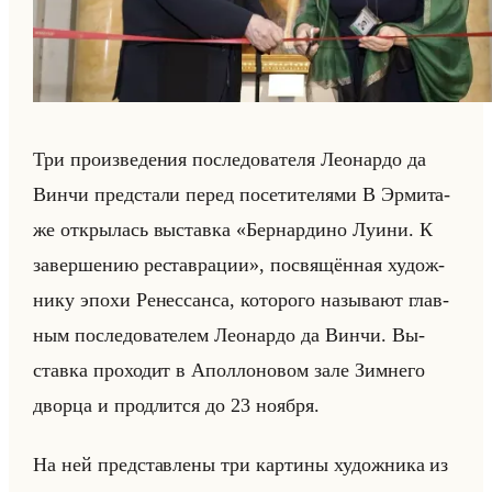
Три про­из­ве­де­ния по­сле­до­ва­те­ля Лео­нар­до да
Винчи пред­ста­ли перед по­се­ти­те­ля­ми В Эр­ми­та­
же от­кры­лась вы­став­ка «Бернардино Луини. К
завершению реставрации», по­свя­щён­ная ху­дож­
ни­ку эпохи Ре­нес­сан­са, ко­то­ро­го на­зы­ва­ют глав­
ным по­сле­до­ва­те­лем Лео­нар­до да Винчи. Вы­
став­ка про­хо­дит в Апол­ло­но­вом зале Зим­не­го
двор­ца и про­длит­ся до 23 но­яб­ря.
На ней пред­став­ле­ны три кар­ти­ны ху­дож­ни­ка из