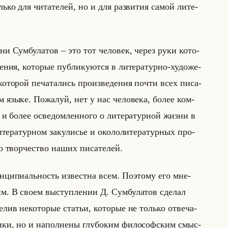
ько для чи­та­те­лей, но и для раз­ви­тия самой ли­те­
ени Сум­бу­ла­тов – это тот че­ло­век, через руки ко­то­
е­ния, ко­то­рые пуб­ли­ку­ют­ся в ли­те­ра­тур­но-ху­до­же­
­то­рой пе­ча­та­лись про­из­ве­де­ния почти всех пи­са­
ом языке. По­жа­луй, нет у нас че­ло­ве­ка, более ком­
ет и более осве­дом­лен­но­го о ли­те­ра­тур­ной жизни в
­те­ра­тур­ном за­ку­ли­сье и око­ло­ли­те­ра­тур­ных про­
 твор­че­ство наших пи­са­те­лей.
­ци­пи­альность из­вест­на всем. По­это­му его мне­
м. В своем вы­ступ­ле­нии Д. Сум­бу­ла­тов сде­лал
­лив неко­то­рые ста­тьи, ко­то­рые не только от­ве­ча­
ти­ки, но и на­пол­не­ны глу­бо­ким фи­ло­соф­ским смыс­