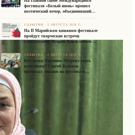
На главной сцене Международного
фестиваля «Белый июнь» прошел
поэтический вечер, объединивший
авторов Союза писателей России
СОБЫТИЯ
·
2 АВГУСТА 2026 Г.
На II Марийском книжном фестивале
пройдут творческие встречи
с писателями Игорем Карауловым
и Платоном Бесединым
СОБЫТИЯ
·
2 АВГУСТА 2026 Г.
Кто помог Евгению Петрову стать
классиком? Сергей Беляков
прочитал лекцию на фестивале
«Белый июнь»