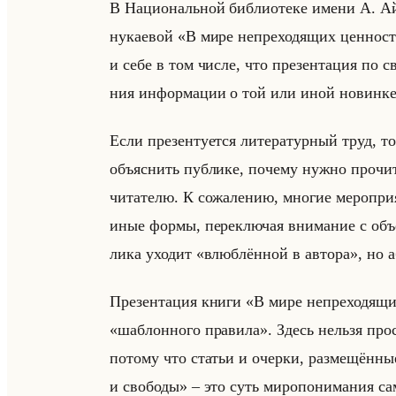
В На­ци­ональной биб­лио­те­ке имени А. Ай
ну­ка­евой «В мире непреходящих ценност
и себе в том числе, что пре­зен­та­ция по с
ния ин­фор­ма­ции о той или иной но­вин­к
Если пре­зен­ту­ет­ся ли­те­ра­тур­ный труд, т
объяс­нить пуб­ли­ке, по­че­му нужно про­ч
чи­та­те­лю. К со­жа­ле­нию, мно­гие ме­ро­при
иные формы, пе­ре­клю­чая вни­ма­ние с объек­
ли­ка ухо­дит «влюблённой в автора», но аб­
Пре­зен­та­ция книги «В мире непреходящих
«шаблонного правила». Здесь нельзя про­сто
по­то­му что ста­тьи и очер­ки, раз­ме­щён­н
и свободы» – это суть ми­ро­по­ни­ма­ния сам