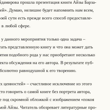
да­ми­ро­ва про­шла пре­зен­та­ция книги Айзы Бар­за­
ей». Думаю, нелишне будет на­пом­нить нам всем,
воей сути есть преж­де всего спо­соб предо­став­ле­
е в любой сфере.
о у дан­но­го ме­ро­при­ятия только одна за­да­ча –
и­тать пред­став­лен­ную книгу и что она может дать
­ятия по­доб­но­го рода у нас при­об­ре­та­ют несколько
та об­суж­де­ния на его ав­то­ра. В ре­зульта­те пуб­
со­лют­но рав­но­душ­ной к его тво­ре­нию.
 ценностей» – счаст­ли­вое ис­клю­че­ние из этого
 го­во­рить о самой книге без порт­ре­та ав­то­ра,
ые под скром­ной об­лож­кой с изоб­ра­же­ни­ем «покоя
ой Айзы. Чи­та­тель обо­зре­ва­ет ли­те­ра­тур­ные про­