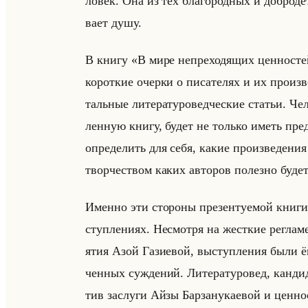
ло­век. Она из тех бла­го­род­ных и доб­ро­де
ва­ет душу.
В книгу «В мире непреходящих ценностей»
ко­рот­кие очер­ки о пи­са­те­лях и их про­из­в
тальные ли­те­ра­ту­ро­вед­че­ские ста­тьи. Че­
лен­ную книгу, будет не только иметь пред­ст
опре­де­лить для себя, какие про­из­ве­де­ния 
твор­че­ством каких ав­то­ров по­лез­но будет
Имен­но эти сто­ро­ны пре­зен­ту­емой книги 
ступ­ле­ни­ях. Несмот­ря на жест­кие ре­гла­
ятия Азой Га­зи­евой, вы­ступ­ле­ния были ё
чен­ных суж­де­ний. Ли­те­ра­ту­ро­вед, кан­ди­
тив за­слу­ги Айзы Бар­за­ну­ка­евой и цен­но