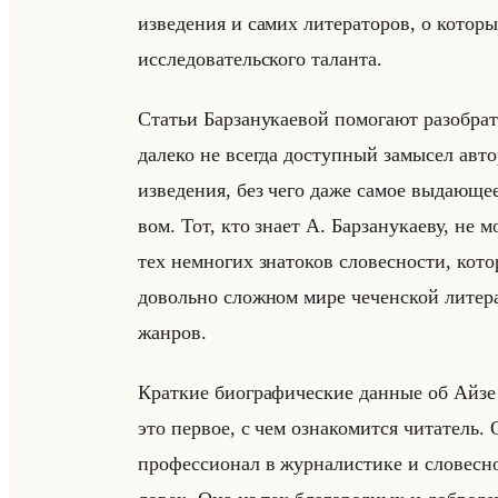
из­ве­де­ния и самих ли­те­ра­то­ров, о ко­т
ис­сле­до­ва­тельско­го та­лан­та.
Ста­тьи Бар­за­ну­ка­евой по­мо­га­ют разо­бр
да­ле­ко не все­гда до­ступ­ный за­мы­сел ав­
из­ве­де­ния, без чего даже самое вы­да­юще­е
вом. Тот, кто знает А. Бар­за­ну­ка­еву, не м
тех немно­гих зна­то­ков сло­вес­но­сти, ко­то
до­вольно слож­ном мире че­чен­ской ли­те­ра
жан­ров.
Крат­кие био­гра­фи­че­ские дан­ные об Айзе
это пер­вое, с чем озна­ко­мит­ся чи­та­тель.
про­фес­си­онал в жур­на­ли­сти­ке и сло­вес­