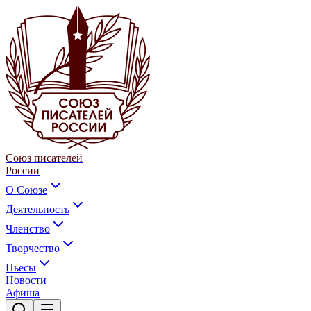
Союз писателей
России
О Союзе
Деятельность
Членство
Творчество
Пьесы
Новости
Афиша