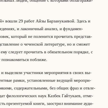
­тельных людей, об­ще­ние с ко­то­ры­ми обла­го­ра­жи­
 вошли 29 работ Айзы Бар­за­ну­ка­евой. Здесь и
е­де­ни­ях, и ла­ко­нич­ный ана­лиз, и фун­да­мен­
ло­век, ко­то­рый не по­ле­нит­ся про­чи­тать пред­став­
ав­ле­ние о че­чен­ской ли­те­ра­ту­ре, но и смо­жет
ему сле­ду­ет про­чи­тать в обя­за­тельном по­ряд­ке, с
 по­зна­ко­миться по­бли­же.
и вы­де­ля­ли участ­ни­ки ме­ро­при­ятия в своих вы­
мент­ные рамки, уста­нов­лен­ные ве­ду­щей ме­ро­при­
м­ки­ми, со­дер­жа­тельны­ми, без общих фраз и от­вле­
дат фи­ло­ло­ги­че­ских наук Каз­бек Гайту­ка­ев, от­ме­
сть пре­зен­ту­емой книги, за­ост­рил вни­ма­ние ауди­