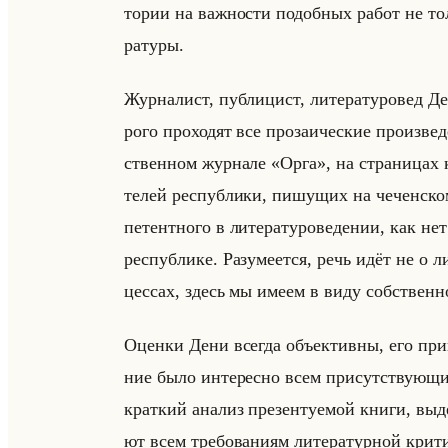
то­рии на важ­но­сти по­доб­ных работ не тол
ра­ту­ры.
Жур­на­лист, пуб­ли­цист, ли­те­ра­ту­ро­вед Д
ро­го про­хо­дят все про­за­иче­ские про­из­ве­д
ствен­ном жур­на­ле «Орга», на стра­ни­цах ко
те­лей рес­пуб­ли­ки, пи­шу­щих на че­чен­ск
пе­тент­но­го в ли­те­ра­ту­ро­ве­де­нии, как н
рес­пуб­ли­ке. Ра­зу­ме­ет­ся, речь идёт не о ли
цес­сах, здесь мы имеем в виду соб­ствен­но
Оцен­ки Дени все­гда объек­тив­ны, его прин
ние было ин­те­рес­но всем при­сут­ству­ющи
крат­кий ана­лиз пре­зен­ту­емой книги, вы­де
ют всем тре­бо­ва­ни­ям ли­те­ра­тур­ной кри­