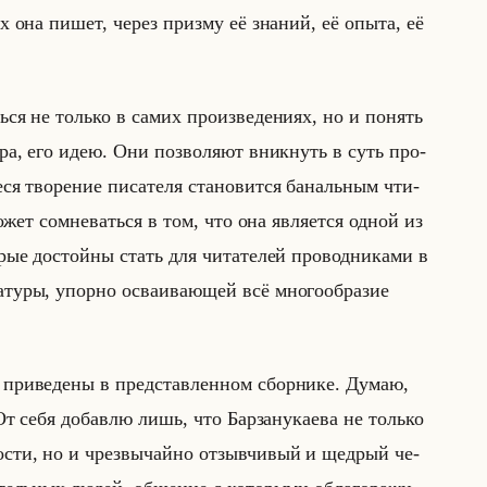
о­рых она пишет, через приз­му её зна­ний, её опыта, её
аться не только в самих про­из­ве­де­ни­ях, но и по­нять
то­ра, его идею. Они поз­во­ля­ют вник­нуть в суть про­
ся тво­ре­ние пи­са­те­ля ста­но­вит­ся ба­нальным чти­
ожет со­мне­ваться в том, что она яв­ля­ет­ся одной из
­рые до­стойны стать для чи­та­те­лей про­вод­ни­ка­ми в
­ту­ры, упор­но осва­ива­ющей всё мно­го­об­ра­зие
 при­ве­де­ны в пред­став­лен­ном сбор­ни­ке. Думаю,
 От себя до­бав­лю лишь, что Бар­за­ну­ка­ева не только
но­сти, но и чрез­вы­чайно от­зыв­чи­вый и щед­рый че­