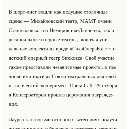
В шорт-лист вошли как ве­ду­щие сто­лич­ные
сцены — Ми­хайлов­ский театр, МАМТ имени
Ста­ни­слав­ско­го и Неми­ро­ви­ча-Дан­чен­ко, так и
ре­ги­ональные опер­ные те­ат­ры, вклю­чая уни­
кальные кол­лек­ти­вы вроде «СахаОпераБалет» и
дет­ский опер­ный театр Strekozza. Своё уча­стие
также пред­ста­ви­ли неза­ви­си­мые про­ек­ты, в том
числе ини­ци­ати­вы Союза те­ат­ральных де­яте­лей
и твор­че­ский экс­пе­ри­мент Opera Call. 29 но­яб­ря
в Кон­сер­ва­то­рии про­шла це­ре­мо­ния на­граж­де­
ния.
Ла­уре­аты в восьми ос­нов­ных ка­те­го­ри­ях по­лу­чи­
ли тра­ди­ци­он­ные брон­зо­вые ста­ту­эт­ки, став­шие