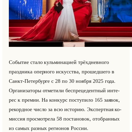
Со­бы­тие стало кульми­на­ци­ей трёх­днев­но­го
празд­ни­ка опер­но­го ис­кус­ства, про­шед­ше­го в
Санкт-Пе­тер­бур­ге с 28 по 30 но­яб­ря 2025 года.
Ор­га­ни­за­то­ры от­ме­ти­ли бес­пре­це­дент­ный ин­те­
рес к пре­мии. На кон­курс по­сту­пи­ло 165 за­явок,
ре­корд­ное число за всю ис­то­рию. Экс­перт­ная ко­
мис­сия про­смот­ре­ла 58 по­ста­но­вок, ото­бран­ных
из самых раз­ных ре­ги­онов Рос­сии.