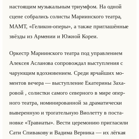
на­сто­ящим му­зы­кальным три­ум­фом. На одной
сцене со­бра­лись со­ли­сты Ма­ри­ин­ско­го те­ат­ра,
МАМТ, «Геликон-оперы», а также при­гла­шён­ные
звёз­ды из Ар­ме­нии и Южной Кореи.
Ор­кестр Ма­ри­ин­ско­го те­ат­ра под управ­ле­ни­ем
Алек­сея Асла­но­ва со­про­вож­дал вы­ступ­ле­ния с
ча­ру­ющим вдох­но­ве­ни­ем. Среди яр­чайших мо­
мен­тов ве­че­ра — вы­ступ­ле­ние Ека­те­ри­ны За­ха­
ро­вой , со­лист­ки са­мо­го се­вер­но­го в мире опер­
но­го те­ат­ра, но­ми­ни­ро­ван­ной за дра­ма­ти­че­ски
вы­ве­рен­ную и тро­га­тельную Ви­олет­ту в по­ста­
нов­ке «Травиаты». Вести це­ре­мо­нию при­гла­си­ли
Сати Спи­ва­ко­ву и Ва­ди­ма Вер­ни­ка — их лёг­кая