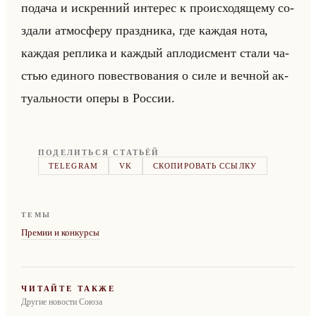
по­да­ча и ис­крен­ний ин­те­рес к про­ис­хо­дя­ще­му со­
зда­ли ат­мо­сфе­ру празд­ни­ка, где каж­дая нота,
каж­дая ре­пли­ка и каж­дый ап­ло­дис­мент стали ча­
стью еди­но­го по­вест­во­ва­ния о силе и веч­ной ак­
ту­ально­сти оперы в Рос­сии.
ПОДЕЛИТЬСЯ СТАТЬЁЙ
TELEGRAM
VK
СКОПИРОВАТЬ ССЫЛКУ
ТЕМЫ
Премии и конкурсы
ЧИТАЙТЕ ТАКЖЕ
Другие новости Союза