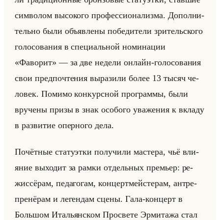
сим­во­лом вы­со­ко­го про­фес­си­она­лиз­ма. До­пол­ни­
тельно были объяв­ле­ны по­бе­ди­те­ли зри­тельско­го
го­ло­со­ва­ния в спе­ци­альной но­ми­на­ции
«Фаворит» — за две неде­ли он­лайн-го­ло­со­ва­ния
свои пред­по­чте­ния вы­ра­зи­ли более 13 тысяч че­
ло­век. По­ми­мо кон­курс­ной про­грам­мы, были
вру­че­ны призы в знак осо­бо­го ува­же­ния к вкла­ду
в раз­ви­тие опер­но­го дела.
По­чёт­ные ста­ту­эт­ки по­лу­чи­ли ма­сте­ра, чьё вли­
яние вы­хо­дит за рамки от­дельных пре­мьер: ре­
жис­сё­рам, пе­да­го­гам, кон­церт­мейсте­рам, ан­тре­
пре­нё­рам и ле­ген­дам сцены. Гала-кон­церт в
Большом Ита­льян­ском Про­све­те Эр­ми­та­жа стал