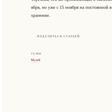
яб­ря, но уже с 15 но­яб­ря на по­сто­ян­ной 
хра­не­ние.
ПОДЕЛИТЬСЯ СТАТЬЁЙ
ТЕМЫ
Музей