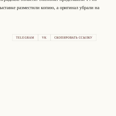
вы­став­ке раз­ме­сти­ли копию, а ори­ги­нал убра­ли на
TELEGRAM
VK
СКОПИРОВАТЬ ССЫЛКУ