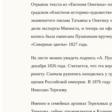
От­ры­вок тек­ста из «Евгения Онегина» по­п
град­ском об­ласт­ном ис­то­ри­ко-ху­до­же­ств
зна­ме­ни­то­го письма Та­тья­ны к Оне­ги­н
ди­ли экс­пер­ты Ми­ню­ста, и те­перь он оф
ко­пись была на­пи­са­на Пуш­ки­ным вруч­ну
«Северные цветы» 1827 года.
На листе можно уви­деть под­пись «А. Пушки
де­каб­ря 1826 года. Счи­та­ет­ся, что эта вер
ри­ан­ту. Сна­ча­ла ру­ко­пись на­хо­ди­лась у 
ще­ния Рос­сийской им­пе­рии. В 1876 году е
Ни­ко­лаю Те­ре­хо­ву.
Имен­но в се­мейных ар­хи­вах Те­ре­хо­вых р
Те­ре­хо­ва, сейчас про­жи­ва­ющая в Ка­ли­нин