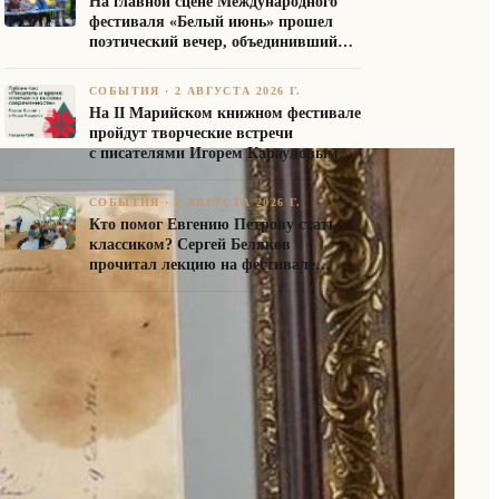
На главной сцене Международного
фестиваля «Белый июнь» прошел
поэтический вечер, объединивший
авторов Союза писателей России
СОБЫТИЯ
·
2 АВГУСТА 2026 Г.
На II Марийском книжном фестивале
пройдут творческие встречи
с писателями Игорем Карауловым
и Платоном Бесединым
СОБЫТИЯ
·
2 АВГУСТА 2026 Г.
Кто помог Евгению Петрову стать
классиком? Сергей Беляков
прочитал лекцию на фестивале
«Белый июнь»