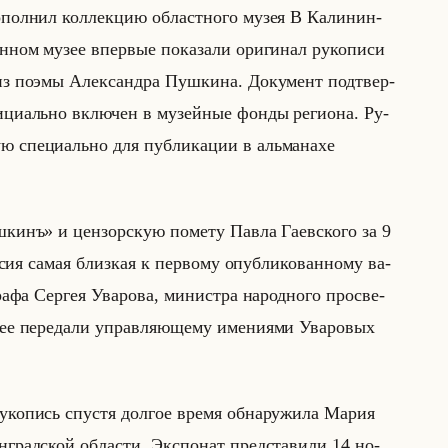
ол­нил кол­лек­цию об­ласт­но­го музея В Ка­ли­нин­
ен­ном музее впер­вые по­ка­за­ли ори­ги­нал ру­ко­пи­си
у из поэмы Алек­сандра Пуш­ки­на. До­ку­мент под­твер­
и­ци­ально вклю­чен в му­зейные фонды ре­ги­она. Ру­
ю спе­ци­ально для пуб­ли­ка­ции в альма­на­хе
нъ» и цен­зор­скую по­ме­ту Павла Га­ев­ско­го за 9
­сия самая близ­кая к пер­во­му опуб­ли­ко­ван­но­му ва­
графа Сер­гея Ува­ро­ва, ми­ни­стра на­род­но­го про­све­
е пе­ре­да­ли управ­ля­юще­му име­ни­ями Ува­ро­вых
у­ко­пись спу­стя дол­гое время об­на­ру­жи­ла Мария
­град­ской об­ла­сти. Экс­по­нат пред­ста­ви­ли 14 но­