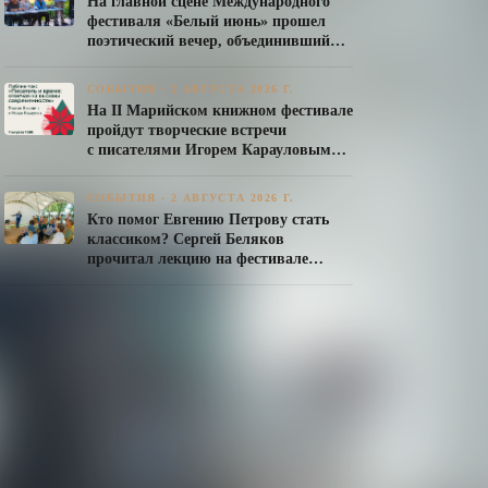
На главной сцене Международного
фестиваля «Белый июнь» прошел
поэтический вечер, объединивший
авторов Союза писателей России
СОБЫТИЯ
·
2 АВГУСТА 2026 Г.
На II Марийском книжном фестивале
пройдут творческие встречи
с писателями Игорем Карауловым
и Платоном Бесединым
СОБЫТИЯ
·
2 АВГУСТА 2026 Г.
Кто помог Евгению Петрову стать
классиком? Сергей Беляков
прочитал лекцию на фестивале
«Белый июнь»