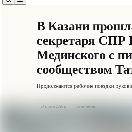
В Казани прошла
секретаря СПР 
Мединского с п
сообществом Та
Продолжаются рабочие поездки руковод
·
24 апреля 2026 г.
3
мин чтения