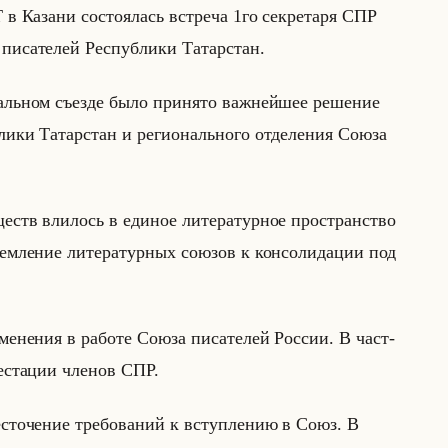
 в Ка­за­ни со­сто­ялась встре­ча 1го сек­ре­та­ря СПР
и­са­те­лей Рес­пуб­ли­ки Та­тар­стан.
нальном съез­де было при­ня­то важ­нейшее ре­ше­ние
и­ки Та­тар­стан и ре­ги­онально­го от­де­ле­ния Союза
ств вли­лось в еди­ное ли­те­ра­тур­ное про­стран­ство
м­ле­ние ли­те­ра­тур­ных со­юзов к кон­со­ли­да­ции под
ме­не­ния в ра­бо­те Союза пи­са­те­лей Рос­сии. В част­
те­ста­ции чле­нов СПР.
есточение требований к вступлению в Союз. В