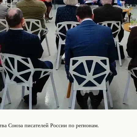
­ства Союза пи­са­те­лей Рос­сии по ре­ги­онам.