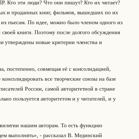
ПР. Кто эти люди? Что они пишут? Кто их читает?
ных и проданных книг, фильмов, вышедших по их
 их пьесам. По идее, можно было членом одного из
й своей книги. Поэтому после долгого обсуждения
ыли утверждены новые критерии членства и
а, постепенно, совмещая её с консолидацией,
консолидировать все творческие союзы на базе
исателей России, самой авторитетной в стране
ально пользуется авторитетом и у читателей, и у
ивилегии нашим авторам. То есть функцию
м выполнять», - рас­ска­зал В. Медин­ский