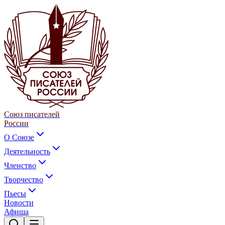
Союз писателей
России
О Союзе
Деятельность
Членство
Творчество
Пьесы
Новости
Афиша