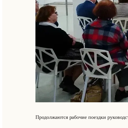
Про­дол­жа­ют­ся ра­бо­чие по­езд­ки ру­ко­вод