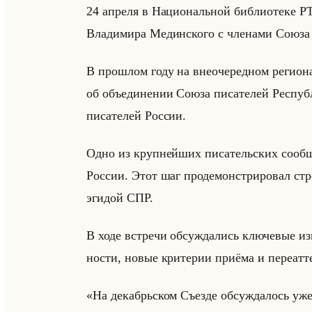
24 ап­ре­ля в На­ци­ональной биб­лио­те­ке РТ
Вла­ди­ми­ра Медин­ско­го с чле­на­ми Союза п
В про­шлом году на вне­оче­ред­ном ре­ги­о
об объеди­не­нии Союза пи­са­те­лей Рес­пуб­л
пи­са­те­лей Рос­сии.
Одно из круп­нейших пи­са­тельских со­об­ще
Рос­сии. Этот шаг про­де­мон­стри­ро­вал стре
эги­дой СПР.
В ходе встре­чи об­суж­да­лись клю­че­вые из­
но­сти, новые кри­те­рии при­ёма и пе­ре­ат­
«На декабрьском Съезде обсуждалось уж