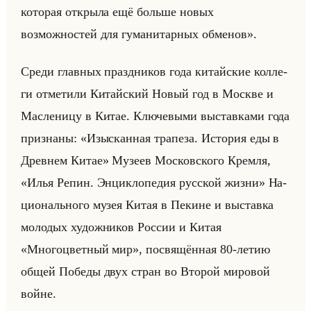
которая открыла ещё больше новых
возможностей для гуманитарных обменов».
Среди глав­ных празд­ни­ков года ки­тайские кол­ле­
ги от­ме­ти­ли Ки­тайский Новый год в Москве и
Мас­ле­ни­цу в Китае. Клю­че­вы­ми вы­став­ка­ми года
при­зна­ны: «Изысканная трапеза. История еды в
Древнем Китае» Му­зеев Мос­ков­ско­го Крем­ля,
«Илья Репин. Энциклопедия русской жизни» На­
ци­онально­го музея Китая в Пе­кине и вы­став­ка
мо­ло­дых ху­дож­ни­ков Рос­сии и Китая
«Многоцветный мир», по­свя­щён­ная 80-летию
общей По­бе­ды двух стран во Вто­рой ми­ро­вой
войне.