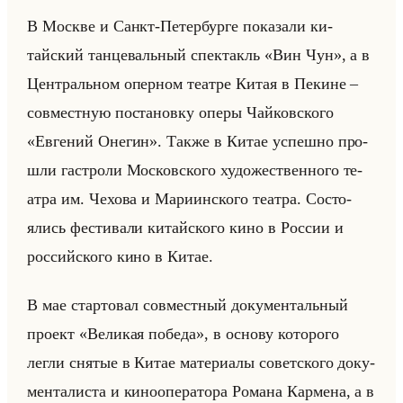
В Москве и Санкт-Пе­тер­бур­ге по­ка­за­ли ки­
тайский тан­це­вальный спек­такль «Вин Чун», а в
Цен­тральном опер­ном те­ат­ре Китая в Пе­кине –
сов­мест­ную по­ста­нов­ку оперы Чайков­ско­го
«Евгений Онегин». Также в Китае успеш­но про­
шли га­стро­ли Мос­ков­ско­го ху­до­же­ствен­но­го те­
ат­ра им. Че­хо­ва и Ма­ри­ин­ско­го те­ат­ра. Со­сто­
ялись фе­сти­ва­ли ки­тайско­го кино в Рос­сии и
рос­сийско­го кино в Китае.
В мае стар­то­вал сов­мест­ный до­ку­мен­тальный
про­ект «Великая победа», в ос­но­ву ко­то­ро­го
легли сня­тые в Китае ма­те­ри­алы со­вет­ско­го до­ку­
мен­та­ли­ста и ки­но­опе­ра­то­ра Ро­ма­на Кар­ме­на, а в