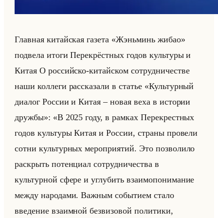
Глав­ная ки­тайская га­зе­та «Жэньминь жибао»
под­ве­ла итоги Пе­ре­крёст­ных годов культу­ры и
Китая О рос­сийско-ки­тайском со­труд­ни­че­стве
наши кол­ле­ги рас­ска­за­ли в ста­тье «Культурный
диалог России и Китая – новая веха в истории
дружбы»: «В 2025 году, в рамках Перекрестных
годов культуры Китая и России, страны провели
сотни культурных мероприятий. Это позволило
раскрыть потенциал сотрудничества в
культурной сфере и углубить взаимопонимание
между народами. Важным событием стало
введение взаимной безвизовой политики,