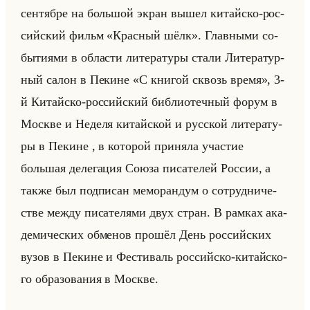
сен­тяб­ре на большой экран вышел ки­тайско-рос­
сийский фильм «Красный шёлк». Глав­ны­ми со­
бы­ти­ями в об­ла­сти ли­те­ра­ту­ры стали Ли­те­ра­тур­
ный салон в Пе­кине «С книгой сквозь время», 3-
й Ки­тайско-рос­сийский биб­лио­теч­ный форум в
Москве и Неде­ля ки­тайской и рус­ской ли­те­ра­ту­
ры в Пе­кине , в ко­то­рой при­ня­ла уча­стие
большая де­ле­га­ция Союза пи­са­те­лей Рос­сии, а
также был под­пи­сан ме­мо­ран­дум о со­труд­ни­че­
стве между пи­са­те­ля­ми двух стран. В рам­ках ака­
де­ми­че­ских об­ме­нов про­шёл День рос­сийских
вузов в Пе­кине и Фе­сти­валь рос­сийско-ки­тайско­
го об­ра­зо­ва­ния в Москве.