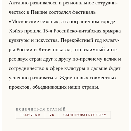
Ак­тив­но раз­ви­ва­лось и ре­ги­ональное со­труд­ни­
че­ство: в Пе­кине со­сто­ял­ся фе­сти­валь
«Московские сезоны», а в по­гра­нич­ном го­ро­де
Хэйхэ про­шла 15-я Рос­сийско-ки­тайская яр­мар­ка
культу­ры и ис­кус­ства. Пе­ре­крёст­ный год культу­
ры Рос­сии и Китая по­ка­зал, что вза­им­ный ин­те­
рес двух стран друг к другу по-преж­не­му велик и
со­труд­ни­че­ство в сфере культу­ры и дальше будет
успеш­но раз­ви­ваться. Ждём новых сов­мест­ных
про­ек­тов, объеди­ня­ющих наши стра­ны.
ПОДЕЛИТЬСЯ СТАТЬЁЙ
TELEGRAM
VK
СКОПИРОВАТЬ ССЫЛКУ