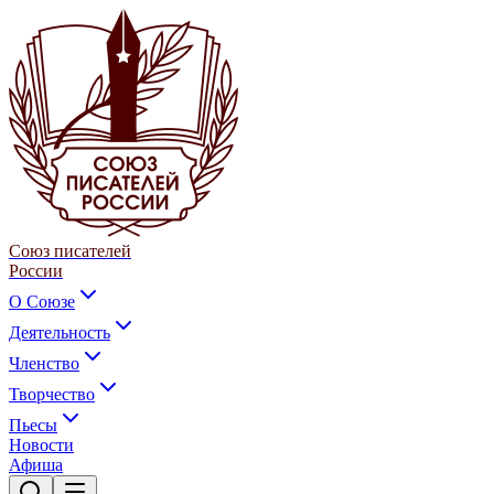
Союз писателей
России
О Союзе
Деятельность
Членство
Творчество
Пьесы
Новости
Афиша