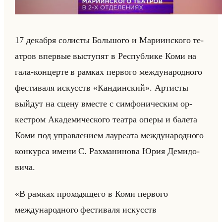
17 де­каб­ря со­ли­сты Большо­го и Ма­ри­ин­ско­го те­
ат­ров впер­вые вы­сту­пят в Рес­пуб­ли­ке Коми на
гала-кон­цер­те в рам­ках пер­во­го меж­ду­на­род­но­го
фе­сти­ва­ля ис­кусств «Кандинский». Ар­ти­сты
выйдут на сцену вме­сте с сим­фо­ни­че­ским ор­
кест­ром Ака­де­ми­че­ско­го те­ат­ра оперы и ба­ле­та
Коми под управ­ле­ни­ем ла­уре­ата меж­ду­на­род­но­го
кон­кур­са имени С. Рах­ма­ни­но­ва Юрия Де­ми­до­
ви­ча.
«В рамках проходящего в Коми первого
международного фестиваля искусств