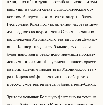
«Кандинский» ве­ду­щие рос­сийские ис­пол­ни­те­ли
вы­сту­пят на одной сцене с сим­фо­ни­че­ским ор­
кест­ром Ака­де­ми­че­ско­го те­ат­ра оперы и ба­ле­та
Рес­пуб­ли­ки Коми под управ­ле­ни­ем ла­уре­ата меж­
ду­на­род­но­го кон­кур­са имени Сер­гея Рах­ма­ни­но­
ва, ди­ри­же­ра Ма­ри­ин­ско­го те­ат­ра Юрия Де­ми­до­
ви­ча. Кон­церт про­длит­ся больше двух часов и
будет на­пол­нен и редко ис­пол­ня­емы­ми про­из­ве­
де­ни­ями, и хи­та­ми. Для уси­ле­ния на­ше­го ор­кест­
ра при­гла­ше­ны му­зы­кан­ты из Ма­ри­ин­ско­го те­ат­
ра и Ки­ров­ской фи­лар­мо­нии», - со­об­ща­ют в
пресс-служ­бе те­ат­ра оперы и ба­ле­та рес­пуб­ли­ки.
Зри­те­ли услы­шат Большую фан­та­зию на темы из
оперы Ам­бру­аза Тома «Миньон» в ис­пол­не­нии