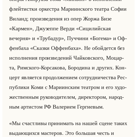
флейтист­ки ор­кест­ра Ма­ри­ин­ско­го те­ат­ра Софии
Ви­ланд; про­из­ве­де­ния из опер Жоржа Бизе
«Кармен», Джу­зеп­пе Верди «Сицилийская
вечерня» и «Трубадур», Пуч­чи­ни «Богема» и Оф­
фен­ба­ха «Сказки Оффенбаха». Не обойдет­ся без
ис­пол­не­ния про­из­ве­де­ний Чайков­ско­го, Мо­цар­
та, Рим­ско­го-Кор­са­ко­ва, Бо­ро­ди­на и дру­гих. Кон­
церт яв­ля­ет­ся про­дол­же­ни­ем со­труд­ни­че­ства Рес­
пуб­ли­ки Коми с Ма­ри­ин­ским те­ат­ром и его ху­до­
же­ствен­ным ру­ко­во­ди­те­лем, ди­рек­то­ром, на­род­
ным ар­ти­стом РФ Ва­ле­ри­ем Гер­ги­евым.
«Мы счастливы принимать на нашей сцене таких
выдающихся мастеров. Это большая честь и