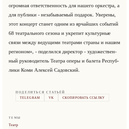
огромная ответственность для нашего оркестра, а
для публики - незабываемый подарок. Уверены,
этот концерт станет одним из ярчайших событий
68 театрального сезона и укрепит культурные
связи между ведущими театрами страны и нашим
регионом», - по­де­лил­ся ди­рек­тор - ху­до­же­ствен­
ный ру­ко­во­ди­тель Те­ат­ра оперы и ба­ле­та Рес­пуб­
ли­ки Коми Алек­сей Са­дов­ский.
ПОДЕЛИТЬСЯ СТАТЬЁЙ
TELEGRAM
VK
СКОПИРОВАТЬ ССЫЛКУ
ТЕМЫ
Театр