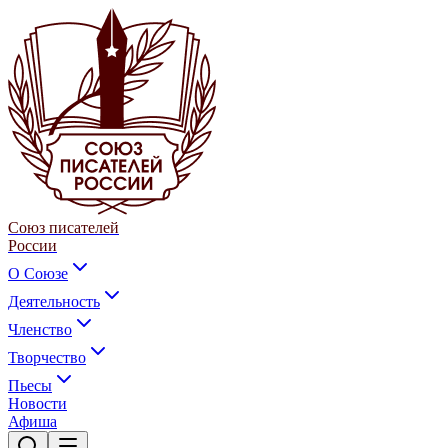
Союз писателей
России
О Союзе
Деятельность
Членство
Творчество
Пьесы
Новости
Афиша