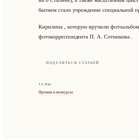
на о Ста­лине), а также мас­штаб­ный цикл 
бы­ти­ем стало учре­жде­ние спе­ци­альной п
Ки­ри­ли­на , ко­то­рую вру­чи­ли фо­то­альбо­
фо­то­кор­ре­спон­ден­та П. А. Сот­ни­ко­ва .
ПОДЕЛИТЬСЯ СТАТЬЁЙ
ТЕМЫ
Премии и конкурсы