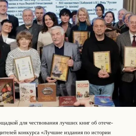
ад­кой для че­ство­ва­ния луч­ших книг об оте­че­
бе­ди­те­лей кон­кур­са «Лучшие издания по истории