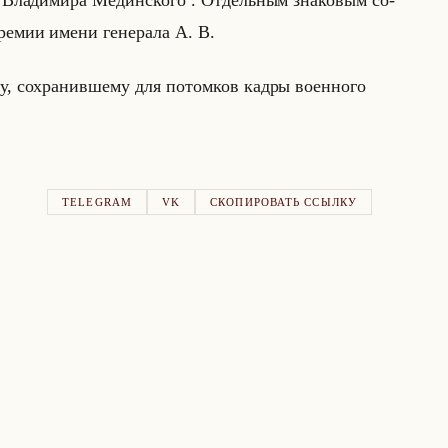
Вла­ди­ми­ра Медин­ско­го . От­дельным зна­ко­вым со­
ре­мии имени ге­не­ра­ла А. В.
му, со­хра­нив­ше­му для по­том­ков кадры во­ен­но­го
TELEGRAM
VK
СКОПИРОВАТЬ ССЫЛКУ