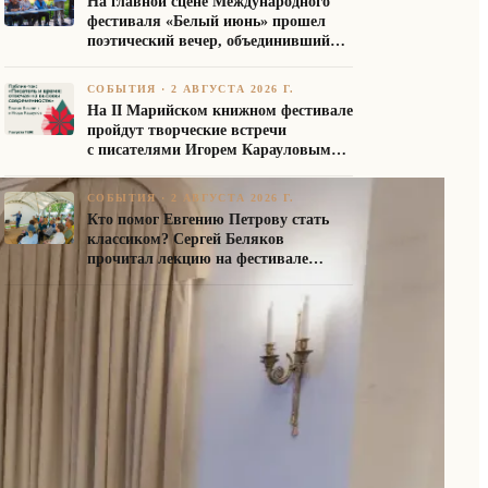
На главной сцене Международного
фестиваля «Белый июнь» прошел
поэтический вечер, объединивший
авторов Союза писателей России
СОБЫТИЯ
·
2 АВГУСТА 2026 Г.
На II Марийском книжном фестивале
пройдут творческие встречи
с писателями Игорем Карауловым
и Платоном Бесединым
СОБЫТИЯ
·
2 АВГУСТА 2026 Г.
Кто помог Евгению Петрову стать
классиком? Сергей Беляков
прочитал лекцию на фестивале
«Белый июнь»