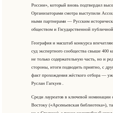
России», ко­то­рый вновь под­твер­дил вы­со­ки
Ор­га­ни­за­то­ра­ми смот­ра вы­сту­пи­ли Ас­со­
ны­ми парт­не­ра­ми — Рус­ским ис­то­ри­че­с
об­ще­ством и Го­су­дар­ствен­ной пуб­лич­ной 
Гео­гра­фия и мас­штаб кон­кур­са впе­чат­ля­
суд экс­перт­но­го со­об­ще­ства свыше 400 
не только со­дер­жа­тельную часть, но и ре­д
стороны, итоги подводить приятно, с дру
факт прохождения жёсткого отбора — уже п
Рус­лан Гаг­ку­ев .
Среди ла­уре­атов в клю­че­вой но­ми­на­ции 
Во­сто­ку («Арсеньевская библиотека»), так