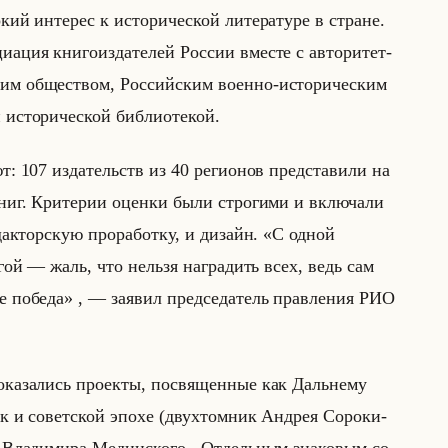
й ин­те­рес к ис­то­ри­че­ской ли­те­ра­ту­ре в стране.
ци­ация кни­го­из­да­те­лей Рос­сии вме­сте с ав­то­ри­тет­
ким об­ще­ством, Рос­сийским во­ен­но-ис­то­ри­че­ским
ис­то­ри­че­ской биб­лио­те­кой.
ют: 107 из­да­тельств из 40 ре­ги­онов пред­ста­ви­ли на
книг. Кри­те­рии оцен­ки были стро­ги­ми и вклю­ча­ли
ак­тор­скую про­ра­бот­ку, и ди­зайн. «С одной
гой — жаль, что нельзя наградить всех, ведь сам
обеда» , — за­явил пред­се­да­тель прав­ле­ния РИО
ока­за­лись про­ек­ты, по­свя­щен­ные как Дальне­му
 и со­вет­ской эпохе (двух­том­ник Ан­дрея Со­ро­ки­