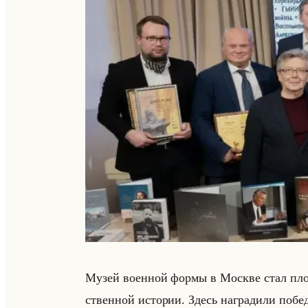
Музей во­ен­ной формы в Москве стал пло­щ
ствен­ной ис­то­рии. Здесь на­гра­ди­ли по­