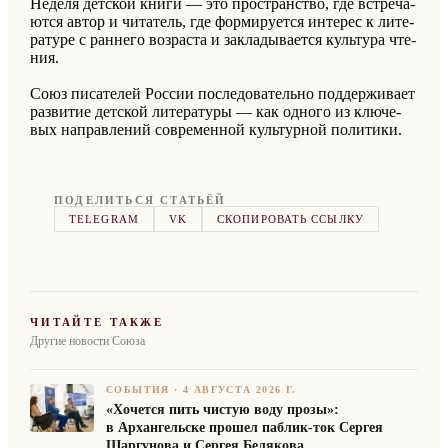
Неде­ля дет­ской книги — это про­стран­ство, где встре­ча­
ют­ся автор и чи­та­тель, где фор­ми­ру­ет­ся ин­те­рес к ли­те­
ра­ту­ре с ран­не­го воз­рас­та и за­кла­ды­ва­ет­ся культу­ра чте­
ния.
Союз пи­са­те­лей Рос­сии по­сле­до­ва­тельно под­дер­жи­ва­ет
раз­ви­тие дет­ской ли­те­ра­ту­ры — как од­но­го из клю­че­
вых на­прав­ле­ний со­вре­мен­ной культур­ной по­ли­ти­ки.
ПОДЕЛИТЬСЯ СТАТЬЁЙ
TELEGRAM
VK
СКОПИРОВАТЬ ССЫЛКУ
ЧИТАЙТЕ ТАКЖЕ
Другие новости Союза
СОБЫТИЯ
·
4 АВГУСТА 2026 Г.
«Хочется пить чистую воду прозы»:
в Архангельске прошел паблик-ток Сергея
Шаргунова и Сергея Белякова