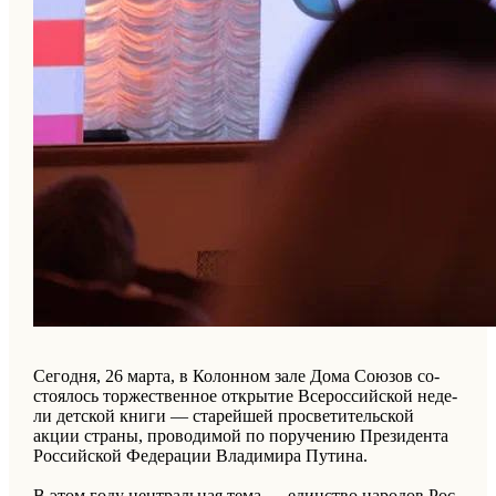
Се­год­ня, 26 марта, в Ко­лон­ном зале Дома Со­юзов со­
сто­ялось тор­же­ствен­ное от­кры­тие Все­рос­сийской неде­
ли дет­ской книги — ста­рейшей про­све­ти­тельской
акции стра­ны, про­во­ди­мой по по­ру­че­нию Пре­зи­ден­та
Рос­сийской Фе­де­ра­ции Вла­ди­ми­ра Пу­ти­на.
В этом году цен­тральная тема — един­ство на­ро­дов Рос­