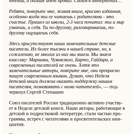
чтений, а дальше идет провал. Сидим в интернетах…
Ребята, поверьте мне, живая книга, красиво изданная,
особенно когда ты ее читаешь с родителями - это
счастье. Пришел из школы, 2-3 часа почитал: ты и мир
узнаешь, и себя. Ты по-другому, разговариваешь, по-
другому ощущаешь себя.
Здесь присутствуют наши замечательные детские
писатели. Их более тысячи в нашей стране, но, к
сожалению, не многих из них мы знаем. Мы знаем
классику: Маршака, Чуковского, Барто, Гайдара, а
современных писателей не очень. Хотя это
замечательные авторы, поверьте мне, они прекрасно
пишут современным языком. Думаю, что Неделя
детской книги должна оказать поддержку нашим
писателям, познакомить с ними читателей»
, — под­
черк­нул Сер­гей Сте­па­шин
Союз пи­са­те­лей Рос­сии тра­ди­ци­он­но ак­тив­но участ­ву­
ет в Неде­ле дет­ской книги. Наши ав­то­ры, ра­бо­та­ющие в
дет­ской и под­рост­ко­вой ли­те­ра­ту­ре, стали ча­стью про­
грам­мы, встреч с чи­та­те­ля­ми и про­све­ти­тельских ини­
ци­атив.