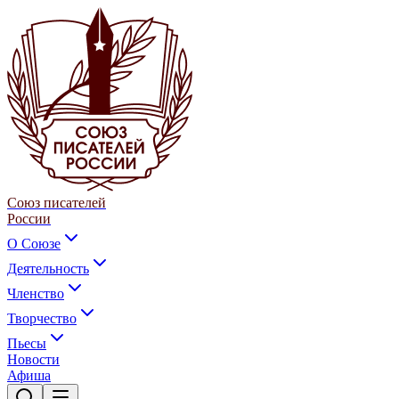
Союз писателей
России
О Союзе
Деятельность
Членство
Творчество
Пьесы
Новости
Афиша