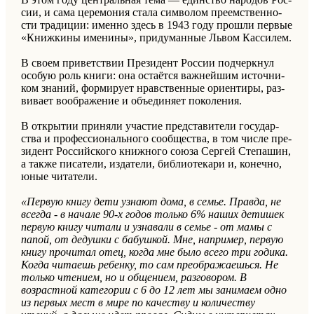
сии, и сама це­ре­мо­ния стала сим­во­лом пре­ем­ствен­но­
сти тра­ди­ции: имен­но здесь в 1943 году про­шли пер­вые
«Книжкины именины», при­ду­ман­ные Львом Кас­си­лем.
В своем при­вет­ствии Пре­зи­дент Рос­сии под­черк­нул
осо­бую роль книги: она оста­ёт­ся важ­нейшим ис­точ­ни­
ком зна­ний, фор­ми­ру­ет нрав­ствен­ные ори­ен­ти­ры, раз­
ви­ва­ет во­об­ра­же­ние и объеди­ня­ет по­ко­ле­ния.
В от­кры­тии при­ня­ли уча­стие пред­ста­ви­те­ли го­су­дар­
ства и про­фес­си­онально­го со­об­ще­ства, в том числе пре­
зи­дент Рос­сийско­го книж­но­го союза Сер­гей Сте­па­шин,
а также пи­са­те­ли, из­да­те­ли, биб­лио­те­ка­ри и, ко­неч­но,
юные чи­та­те­ли.
«Первую книгу дети узнают дома, в семье. Правда, не
всегда - в начале 90-х годов только 6% наших детишек
первую книгу читали и узнавали в семье - от мамы с
папой, от дедушки с бабушкой. Мне, например, первую
книгу прочитал отец, когда мне было всего три годика.
Когда читаешь ребенку, то сам преображаешься. Не
только чтением, но и общением, разговором. В
возрастной категории с 6 до 12 лет мы занимаем одно
из первых мест в мире по качеству и количеству